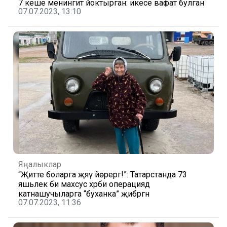
7 кеше менингит йоктырган: икесе вафат булган
07.07.2023, 13:10
Яңалыклар
“Җитте боларга җәяү йөрергә!”: Татарстанда 73
яшьлек әби махсус хәрби операциядә
катнашучыларга “буханка” җибәргән
07.07.2023, 11:36