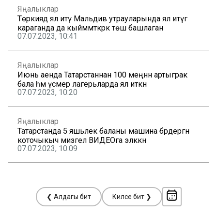
Яңалыклар
Төркиядә ял итү Мальдив утрауларында ял итүгә
караганда да кыйммәткәрәк төшә башлаган
07.07.2023, 10:41
Яңалыклар
Июнь аенда Татарстаннан 100 меңнән артыграк
бала һәм үсмер лагерьларда ял иткән
07.07.2023, 10:20
Яңалыклар
Татарстанда 5 яшьлек баланы машина бәрдергән
коточыкыч мизгел ВИДЕОга эләккән
07.07.2023, 10:09
❮ Алдагы бит
Киләсе бит ❯