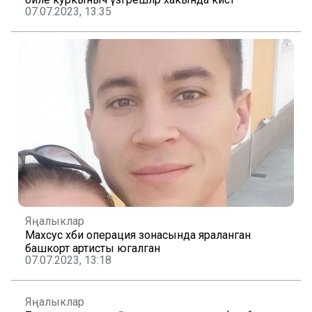
07.07.2023, 13:35
Яңалыклар
Махсус хәби операция зонасында яраланган
башкорт артисты югалган
07.07.2023, 13:18
Яңалыклар