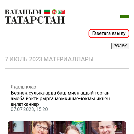
Газетага язылу
ЭЗЛӘҮ
7 ИЮЛЬ 2023 МАТЕРИАЛЛАРЫ
Яңалыклар
Безнең сулыкларда баш миен ашый торган
амеба йоктырырга мөмкинме-юкмы икәнен
аңлатканнар
07.07.2023, 15:20