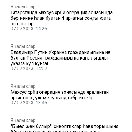
Яңалыклар
Татарстанда махсус хәрби операция зонасында
бер көнне һәлак булган 4 ир-атны соңгы юлга
озаттылар
07.07.2023, 14:26
Яңалыклар
Владимир Путин Украина гражданлыгына ия
булган Россия гражданнарына кагылышлы
указга кул куйган
07.07.2023, 14:07
Яңалыклар
Махсус хәрби операция зонасында яраланган
артистның үлеме турында хәбәр иттеләр
07.07.2023, 13:46
Яңалыклар
"Быел җәен булыр": синоптиклар һава торышына
бәйле куркыныч үзгәрешләр хакында кисәтә