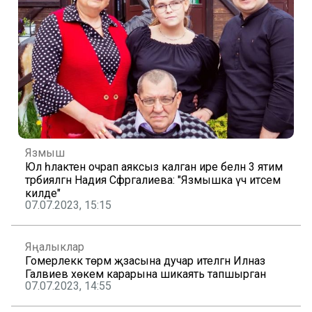
Язмыш
Юл һәлакәтенә очрап аяксыз калган ире белән 3 ятим
тәрбияләгән Надия Сәфәргалиева: "Язмышка үч итәсем
килде"
07.07.2023, 15:15
Яңалыклар
Гомерлеккә төрмә җәзасына дучар ителгән Илназ
Галәвиев хөкем карарына шикаять тапшырган
07.07.2023, 14:55