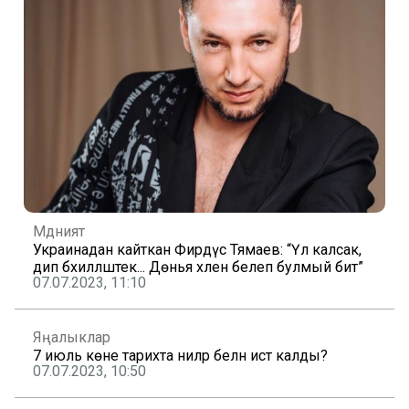
Мәдәният
Украинадан кайткан Фирдүс Тямаев: “Үлә калсак,
дип бәхилләштек... Дөнья хәлен белеп булмый бит”
07.07.2023, 11:10
Яңалыклар
7 июль көне тарихта ниләр белән истә калды?
07.07.2023, 10:50