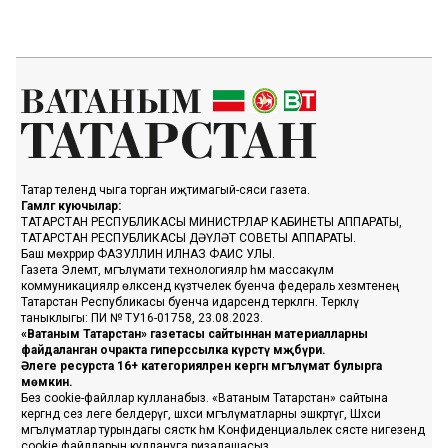
Татар телендә чыга торган иҗтимагый-сәяси газета.
Гамәлгә куючылар:
ТАТАРСТАН РЕСПУБЛИКАСЫ МИНИСТРЛАР КАБИНЕТЫ АППАРАТЫ,
ТАТАРСТАН РЕСПУБЛИКАСЫ ДӘҮЛӘТ СОВЕТЫ АППАРАТЫ.
Баш мөхәррир ФАЗУЛЛИН ИЛНАЗ ФАИС УЛЫ.
Газета Элемтә, мәгълүмати технологияләр һәм массакүләм
коммуникацияләр өлкәсендә күзәтчелек буенча федераль хезмәтенең
Татарстан Республикасы буенча идарәсендә теркәлгән. Теркәлү
таныклыгы: ПИ № ТУ16-01758, 23.08.2023.
«Ватаным Татарстан» газетасы сайтыннан материалларны
файдаланган очракта гиперссылка күрсәтү мәҗбүри.
Әлеге ресурста 16+ категорияләренә кергән мәгълүмат булырга
мөмкин.
Без cookie-файллар кулланабыз. «Ватаным Татарстан» сайтына
кергәндә сез әлеге белдерүгә, шәхси мәгълүматларны эшкәртүгә, Шәхси
мәгълүматлар турындагы сәясәткә һәм Конфиденциальлек сәясәте нигезендә
cookie файлларын куллануга ризалашасыз.