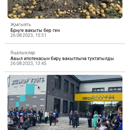
Җәмгыять
Бәрәңге вакыты бер генә
26.08.2023, 15:51
Яңалыклар
Авыл ипотекасын бирү вакытлыча туктатылды
26.08.2023, 13:45