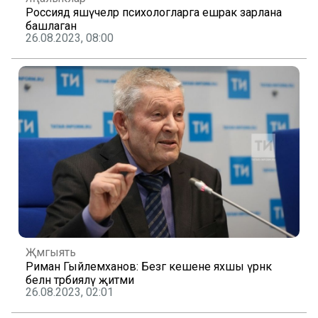
Россиядә яшәүчеләр психологларга ешрак зарлана
башлаган
26.08.2023, 08:00
Җәмгыять
Риман Гыйлемханов: Безгә кешене яхшы үрнәк
белән тәрбияләү җитми
26.08.2023, 02:01