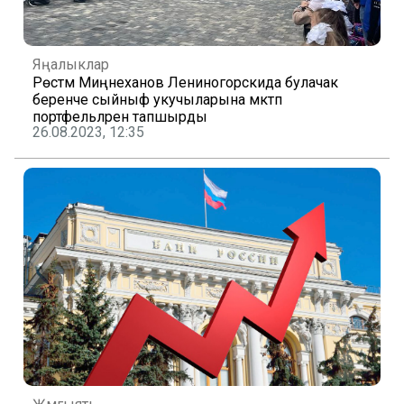
Яңалыклар
Рөстәм Миңнеханов Лениногорскида булачак
беренче сыйныф укучыларына мәктәп
портфельләрен тапшырды
26.08.2023, 12:35