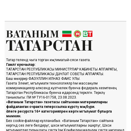
Татар телендә чыга торган иҗтимагый-сәяси газета.
Гамәлгә куючылар:
ТАТАРСТАН РЕСПУБЛИКАСЫ МИНИСТРЛАР КАБИНЕТЫ АППАРАТЫ,
ТАТАРСТАН РЕСПУБЛИКАСЫ ДӘҮЛӘТ СОВЕТЫ АППАРАТЫ.
Баш мөхәррир ФАЗУЛЛИН ИЛНАЗ ФАИС УЛЫ.
Газета Элемтә, мәгълүмати технологияләр һәм массакүләм
коммуникацияләр өлкәсендә күзәтчелек буенча федераль хезмәтенең
Татарстан Республикасы буенча идарәсендә теркәлгән. Теркәлү
таныклыгы: ПИ № ТУ16-01758, 23.08.2023.
«Ватаным Татарстан» газетасы сайтыннан материалларны
файдаланган очракта гиперссылка күрсәтү мәҗбүри.
Әлеге ресурста 16+ категорияләренә кергән мәгълүмат булырга
мөмкин.
Без cookie-файллар кулланабыз. «Ватаным Татарстан» сайтына
кергәндә сез әлеге белдерүгә, шәхси мәгълүматларны эшкәртүгә, Шәхси
мәгълүматлар турындагы сәясәткә һәм Конфиденциальлек сәясәте нигезендә