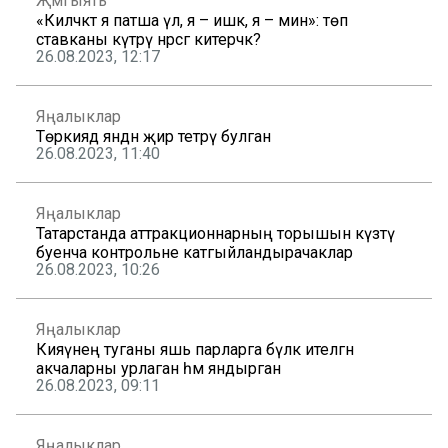
Җәмгыять
«Киләчәктә я патша үлә, я – ишәк, я – мин»: төп
ставканы күтәрү нәрсәгә китерәчәк?
26.08.2023, 12:17
Яңалыклар
Төркиядә янәдән җир тетрәү булган
26.08.2023, 11:40
Яңалыклар
Татарстанда аттракционнарның торышын күзәтү
буенча контрольне катгыйландырачаклар
26.08.2023, 10:26
Яңалыклар
Кияүнең туганы яшь парларга бүләк ителгән
акчаларны урлаган һәм яндырган
26.08.2023, 09:11
Яңалыклар