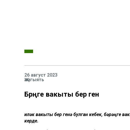
26 август 2023
Җәмгыять
Бәрәңге вакыты бер генә
Җиләк вакыты бер генә булган кебек, бәрәңге в
керде.