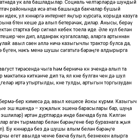
н атнада ук ала башладылар. Социаль челтәрләрдә шундый
лтач районында исә атна башында бакчалар бушый
идек, ул көннәргә интернет яңгыр күрсәтә, корыда казуга
рына бөтен кеше дә алып бетерәчәк, диләр. Анысы, берәү
ектән стартка бер сигнал кебек тоела иде. Әле кул белән
тешер өчен дип, алданрак кузгалсалар, аларга артыннан
улай: авыл саен әллә ничә казыгычлы трактор булса да,
гә бүген, нәкъ менә шушы сәгатьтә бәрәңге алдырырга
август тирәсендә чыга һәм берничә көн эчендә алып та
 мәктәпкә киткәнче дип тә, ял көне булган өчен дә шул
ңгеләр иртә утыртылды, көне тулды, артыгын торгызудан
 бермә-бер кимесә дә, авыл кешесе йокы күрми. Казыгыч
тые эш яшендә – хуҗалык эшенә барасылары бар, шуңа
 эшлиләр) иртән дүртләрдә инде бакчада була. Килгән
алар агач тырмалар белән бәрәңгене бер буразнага җыя
). Бу көннәрдә без дә шушы алым белән бәрәңге
чы егет авылда өченче бакча булып, безнекен алырга