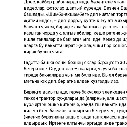
Дөрес, кайбер районнарда инде бәрәңгене үткә
видеолар, фотолар шактый күренде. Безнең Ба
башлады. «Шимбә-якшәмбегә дип ниятләп торган 
җитми инде», – дип, дәррәү куптык. Бу атна ахы
бакчага чыкса, бәрәңге ала башласа, ул элек-эл
казыган чорда ук, ялгыз әбиләр, кеше рәтенә җи
ишле гаиләләр дә бакчага чыга иде. Хәзер дә ш
аларга бу вакытта чират җыела, чөнки һәр кеше
кирәк булып чыга.
Гадәттә башка елны безнең яклар бәрәңгегә 30 
бетерә иде. Студентлар – шәһәргә, укучы балалар
тирәдә бакчаларда чын өмә була иде. Быел бәрә
мәгънә юк дип, бер атна алдан кузгалдылар.
Бәрәңге вакытында, гәрчә бакчалар элеккедән
таккан трактор хуҗалары да (аларның әле шак
күрә иртән эшкә киткәнче, кайда төш вакытында
килеш бөтен бакчаны алдыртып бетерү өчен, хуҗ
(икенче буразнаны алдырганда тапталмасын дип
алдырдык. Иртәнге алтынчы яртыда инде тракор