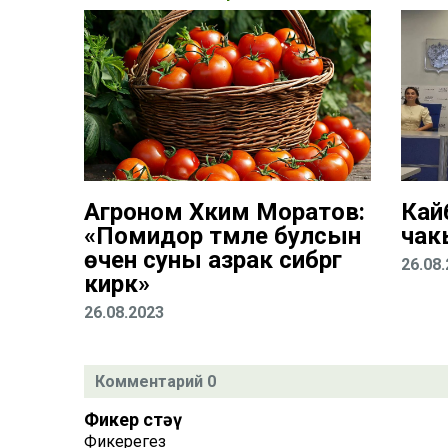
Агроном Хәким Моратов:
Кай
«Помидор тәмле булсын
чак
өчен суны азрак сибәргә
26.08
кирәк»
26.08.2023
Комментарий 0
Фикер өстәү
Фикерегез