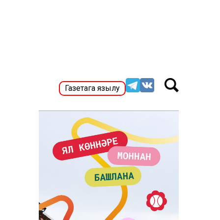
Газетага язылу