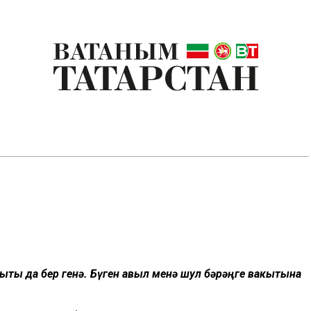
акыты да бер генә. Бүген авыл менә шул бәрәңге вакытына