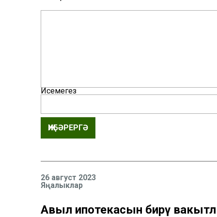
Исемегез
ҖИБӘРЕРГӘ
26 август 2023
Яңалыклар
Авыл ипотекасын бирү вакыт