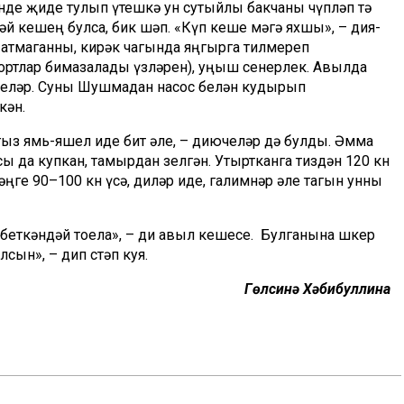
нде җиде тулып үтешкә ун сутыйлы бакчаны чүпләп тә
й кешең булса, бик шәп. «Күп кеше өмәгә яхшы», – дия-
әк атмаганны, кирәк чагында яңгырга тилмереп
кортлар бимазалады үзләрен), уңыш сөенерлек. Авылда
шеләр. Суны Шушмадан насос белән кудырып
кән.
гыз ямь-яшел иде бит әле, – диючеләр дә булды. Әмма
 да купкан, тамырдан өзелгән. Утыртканга тиздән 120 көн
рәңге 90–100 көн үсә, диләр иде, галимнәр әле тагын унны
 беткәндәй тоела», – ди авыл кешесе. Булганына шөкер
сын», – дип өстәп куя.
Гөлсинә Хәбибуллина