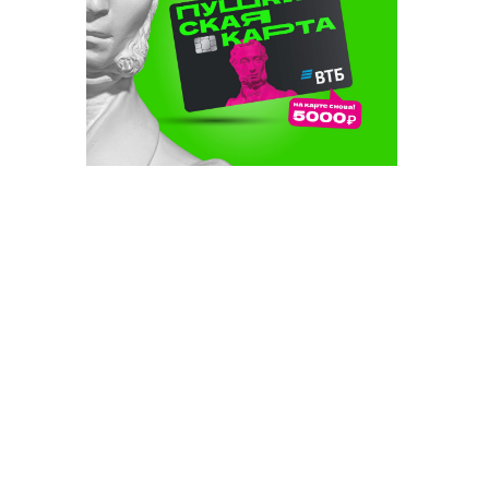
 дә туй:
релә
нең