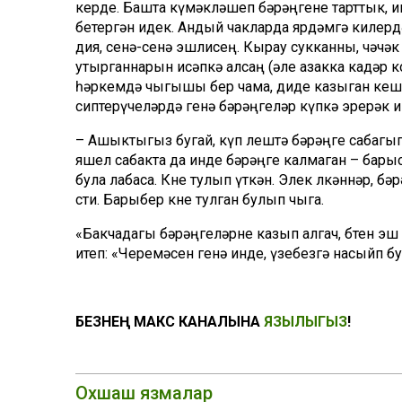
керде. Башта күмәкләшеп бәрәңгене тарттык, и
бетергән идек. Андый чакларда ярдәмгә килердә
дия, сөенә-сөенә эшлисең. Кырау сукканны, чәч
утырганнарын исәпкә алсаң (әле азакка кадәр 
һәркемдә чыгышы бер чама, диде казыган ке
сиптерүчеләрдә генә бәрәңгеләр күпкә эрерәк и
– Ашыктыгыз бугай, күп өлештә бәрәңге сабагы
яшел сабакта да инде бәрәңге калмаган – барысы
була лабаса. Көне тулып үткән. Элек өлкәннәр, бә
өсти. Барыбер көне тулган булып чыга.
«Бакчадагы бәрәңгеләрне казып алгач, бөтен эш
итеп: «Черемәсен генә инде, үзебезгә насыйп бул
БЕЗНЕҢ МАКС КАНАЛЫНА
ЯЗЫЛЫГЫЗ
!
Охшаш язмалар