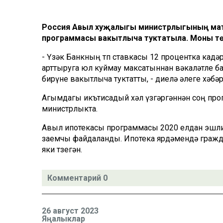
Россия Авыл хуҗалыгы министрлыгының матб
программасы вакытлыча туктатыла. Моны төп
- Үзәк Банкның төп ставкасы 12 процентка кад
арттыруга юл куймау максатыннан вәкаләтле ба
бирүне вакытлыча туктатты, - диелә әлеге хәбәр
Агымдагы икътисадый хәл үзгәргәннән соң про
министрлыкта.
Авыл ипотекасы программасы 2020 елдан эшли
заемчы файдаланды. Ипотека ярдәмендә гражда
яки төзегән.
Комментарий 0
26 август 2023
Яңалыклар