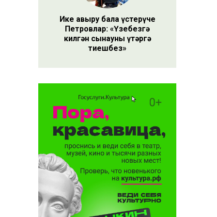
Ике авыру бала үстерүче
Петровлар: «Үзебезгә
килгән сынауны үтәргә
тиешбез»