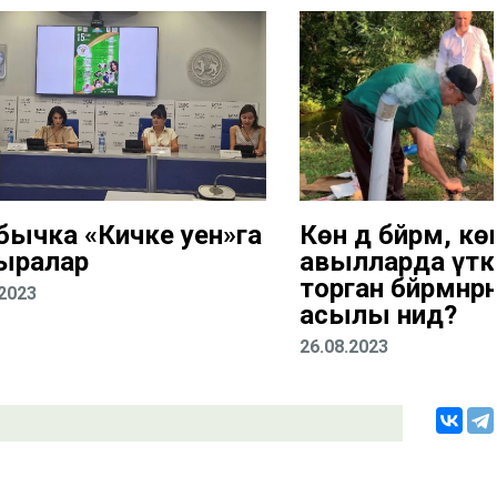
бычка «Кичке уен»га
Көн дә бәйрәм, көн
ыралар
авылларда үткә
торган бәйрәмнәр
.2023
асылы нидә?
26.08.2023