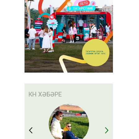
КӨН ХӘБӘРЕ