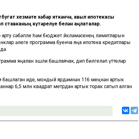
угат хезмәте хәбәр иткәнчә, авыл ипотекасы
 ставканың күтәрелүе белән аңлаталар.
әр арту сәбәпле һәм бюджет йөкләмәсенең лимитларын
нклар әлеге программа буенча яңа ипотека кредитлары
дә.
грамма яңалан эшли башлаячак, дип билгеләп үттеләр
 башлаган иде, мондый ярдәмнән 116 меңнән артык
ннар 6,5 млн квадрат метрдан артык торак сатып алган