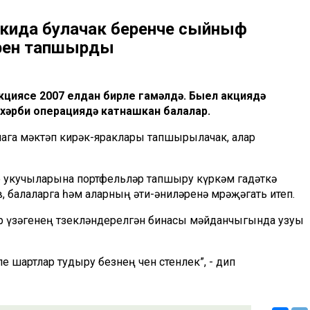
скида булачак беренче сыйныф
әрен тапшырды
кциясе 2007 елдан бирле гамәлдә. Быел акциядә
 хәрби операциядә катнашкан балалар.
лага мәктәп кирәк-яраклары тапшырылачак, алар
ф укучыларына портфельләр тапшыру күркәм гадәткә
, балаларга һәм аларның әти-әниләренә мөрәҗәгать итеп.
әр үзәгенең төзекләндерелгән бинасы мәйданчыгында узуы
 шартлар тудыру безнең өчен өстенлек”, - дип