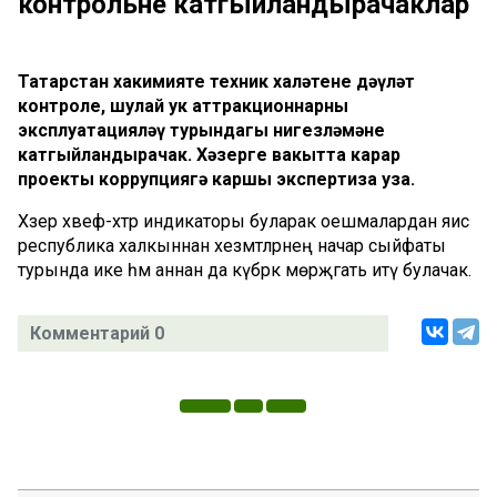
контрольне катгыйландырачаклар
Татарстан хакимияте техник халәтенең дәүләт
контроле, шулай ук аттракционнарны
эксплуатацияләү турындагы нигезләмәне
катгыйландырачак. Хәзерге вакытта карар
проекты коррупциягә каршы экспертиза уза.
Хәзер хәвеф-хәтәр индикаторы буларак оешмалардан яисә
республика халкыннан хезмәтләрнең начар сыйфаты
турында ике һәм аннан да күбрәк мөрәҗәгать итү булачак.
Комментарий 0