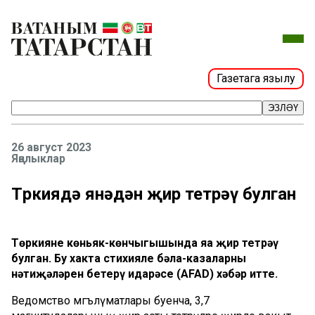
Газетага язылу
ЭЗЛӘҮ
26 август 2023
Яңалыклар
Төркиядә янәдән җир тетрәү булган
Төркиянең көньяк-көнчыгышында яңа җир тетрәү
булган. Бу хакта стихияле бәла-казаларның
нәтиҗәләрен бетерү идарәсе (AFAD) хәбәр итте.
Ведомство мәгълүматлары буенча, 3,7