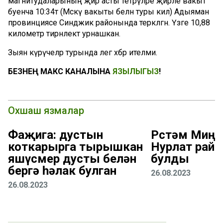
магнитудаларының җир асты тетрәүләре җирле вакыт
буенча 10:34тә (Мәскәү вакыты белән туры килә) Адыяман
провинциясе Синджик районында теркәлгән. Үзәге 10,88
километр тирәнлектә урнашкан.
Зыян күрүчеләр турында әлегә хәбәр ителми.
БЕЗНЕҢ МАКС КАНАЛЫНА
ЯЗЫЛЫГЫЗ
!
Охшаш язмалар
Фаҗига: дустын
Рөстәм Миңн
коткарырга тырышкан
Нурлат рай
яшүсмер дусты белән
булды
бергә һәлак булган
26.08.2023
26.08.2023