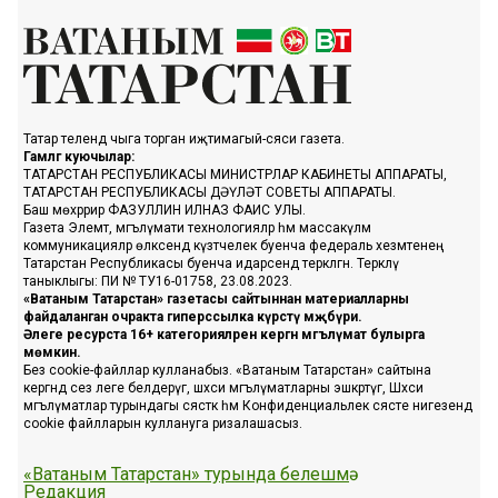
Татар телендә чыга торган иҗтимагый-сәяси газета.
Гамәлгә куючылар:
ТАТАРСТАН РЕСПУБЛИКАСЫ МИНИСТРЛАР КАБИНЕТЫ АППАРАТЫ,
ТАТАРСТАН РЕСПУБЛИКАСЫ ДӘҮЛӘТ СОВЕТЫ АППАРАТЫ.
Баш мөхәррир ФАЗУЛЛИН ИЛНАЗ ФАИС УЛЫ.
Газета Элемтә, мәгълүмати технологияләр һәм массакүләм
коммуникацияләр өлкәсендә күзәтчелек буенча федераль хезмәтенең
Татарстан Республикасы буенча идарәсендә теркәлгән. Теркәлү
таныклыгы: ПИ № ТУ16-01758, 23.08.2023.
«Ватаным Татарстан» газетасы сайтыннан материалларны
файдаланган очракта гиперссылка күрсәтү мәҗбүри.
Әлеге ресурста 16+ категорияләренә кергән мәгълүмат булырга
мөмкин.
Без cookie-файллар кулланабыз. «Ватаным Татарстан» сайтына
кергәндә сез әлеге белдерүгә, шәхси мәгълүматларны эшкәртүгә, Шәхси
мәгълүматлар турындагы сәясәткә һәм Конфиденциальлек сәясәте нигезендә
cookie файлларын куллануга ризалашасыз.
«Ватаным Татарстан» турында белешмә
Редакция