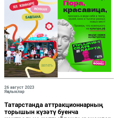
26 август 2023
Яңалыклар
Татарстанда аттракционнарның
торышын күзәтү буенча