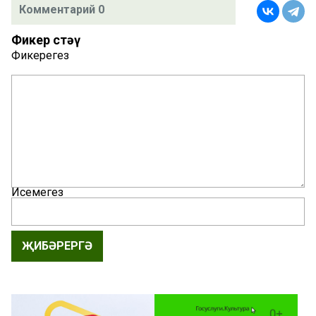
Комментарий 0
Фикер өстәү
Фикерегез
Исемегез
ҖИБӘРЕРГӘ