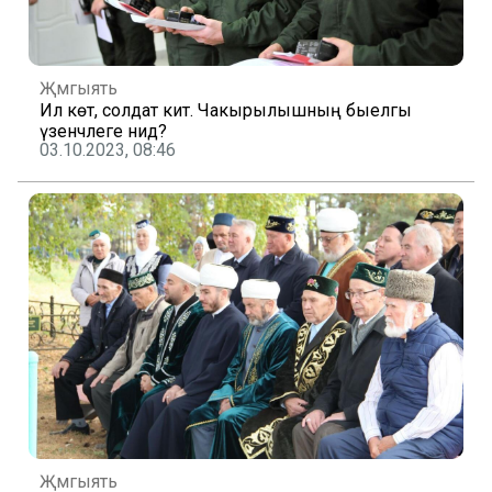
Җәмгыять
Ил көтә, солдат китә. Чакырылышның быелгы
үзенчәлеге нидә?
03.10.2023, 08:46
Җәмгыять