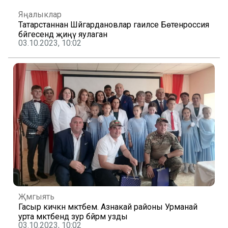
Яңалыклар
Татарстаннан Шәйгардановлар гаиләсе Бөтенроссия
бәйгесендә җиңү яулаган
03.10.2023, 10:02
Җәмгыять
Гасыр кичкән мәктәбем. Азнакай районы Урманай
урта мәктәбендә зур бәйрәм узды
03.10.2023, 10:02