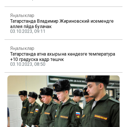
Яңалыклар
Татарстанда Владимир Жириновский исемендәге
аллея пәйда булачак
03.10.2023, 09:11
Яңалыклар
Татарстанда атна ахырына көндезге температура
+10 градуска кадәр төшәчәк
03.10.2023, 08:50