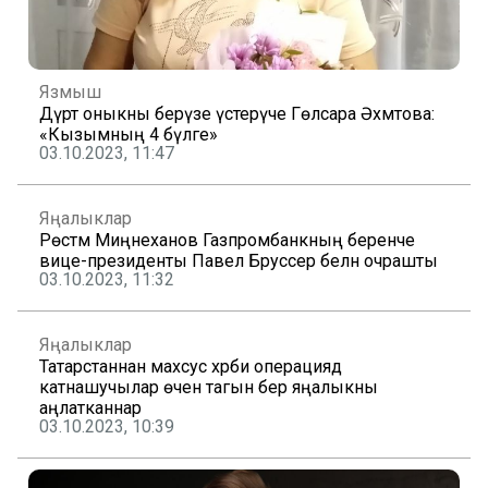
Язмыш
Дүрт оныкны берүзе үстерүче Гөлсара Әхмәтова:
«Кызымның 4 бүләге»
03.10.2023, 11:47
Яңалыклар
Рөстәм Миңнеханов Газпромбанкның беренче
вице-президенты Павел Бруссер белән очрашты
03.10.2023, 11:32
Яңалыклар
Татарстаннан махсус хәрби операциядә
катнашучылар өчен тагын бер яңалыкны
аңлатканнар
03.10.2023, 10:39