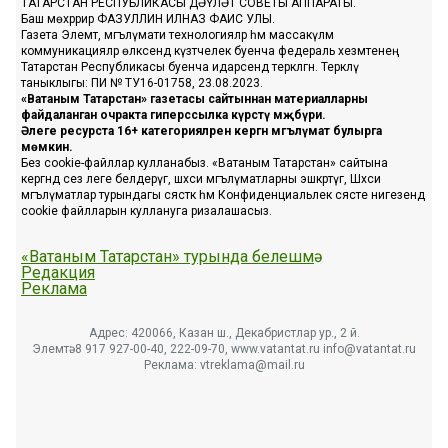
ТАТАРСТАН РЕСПУБЛИКАСЫ ДӘҮЛӘТ СОВЕТЫ АППАРАТЫ.
Баш мөхәррир ФАЗУЛЛИН ИЛНАЗ ФАИС УЛЫ.
Газета Элемтә, мәгълүмати технологияләр һәм массакүләм
коммуникацияләр өлкәсендә күзәтчелек буенча федераль хезмәтенең
Татарстан Республикасы буенча идарәсендә теркәлгән. Теркәлү
таныклыгы: ПИ № ТУ16-01758, 23.08.2023.
«Ватаным Татарстан» газетасы сайтыннан материалларны
файдаланган очракта гиперссылка күрсәтү мәҗбүри.
Әлеге ресурста 16+ категорияләренә кергән мәгълүмат булырга
мөмкин.
Без cookie-файллар кулланабыз. «Ватаным Татарстан» сайтына
кергәндә сез әлеге белдерүгә, шәхси мәгълүматларны эшкәртүгә, Шәхси
мәгълүматлар турындагы сәясәткә һәм Конфиденциальлек сәясәте нигезендә
cookie файлларын куллануга ризалашасыз.
«Ватаным Татарстан» турында белешмә
Редакция
Реклама
Адрес: 420066, Казан ш., Декабристлар ур., 2 й.
Элемтә: 8 917 927-00-40, 222-09-70, www.vatantat.ru info@vatantat.ru
Реклама: vtreklama@mail.ru