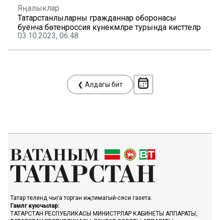
Яңалыклар
Татарстанлыларны гражданнар оборонасы
буенча бөтенроссия күнекмәләре турында кисәттеләр
03.10.2023, 06:48
❮ Алдагы бит
Татар телендә чыга торган иҗтимагый-сәяси газета.
Гамәлгә куючылар:
ТАТАРСТАН РЕСПУБЛИКАСЫ МИНИСТРЛАР КАБИНЕТЫ АППАРАТЫ,