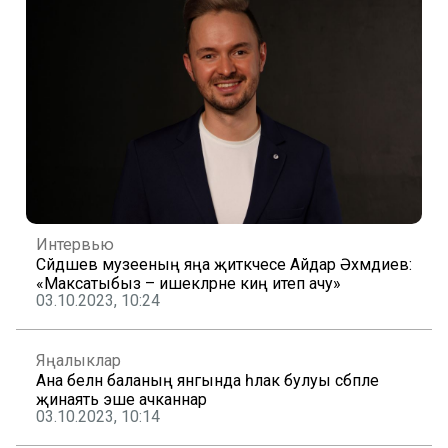
Интервью
Сәйдәшев музееның яңа җитәкчесе Айдар Әхмәдиев:
«Максатыбыз – ишекләрне киң итеп ачу»
03.10.2023, 10:24
Яңалыклар
Ана белән баланың янгында һәлак булуы сәбәпле
җинаять эше ачканнар
03.10.2023, 10:14