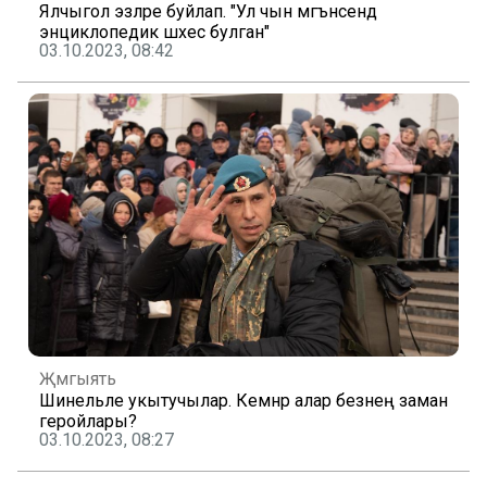
Ялчыгол эзләре буйлап. "Ул чын мәгънәсендә
энциклопедик шәхес булган"
03.10.2023, 08:42
Җәмгыять
Шинельле укытучылар. Кемнәр алар безнең заман
геройлары?
03.10.2023, 08:27