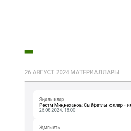
26 АВГУСТ 2024 МАТЕРИАЛЛАРЫ
Яңалыклар
Рөстәм Миңнеханов: Сыйфатлы юллар - иле
26.08.2024, 18:00
Җәмгыять