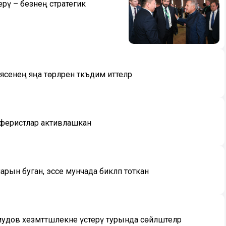
ерү – безнең стратегик
ясенең яңа төрләрен тәкъдим иттеләр
аферистлар активлашкан
ларын буган, эссе мунчада бикләп тоткан
удов хезмәттәшлекне үстерү турында сөйләштеләр