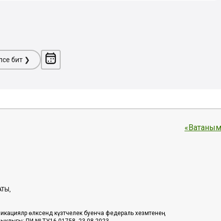
ләсе бит ❯
«Ватаным
АТЫ,
икацияләр өлкәсендә күзәтчелек буенча федераль хезмәтенең