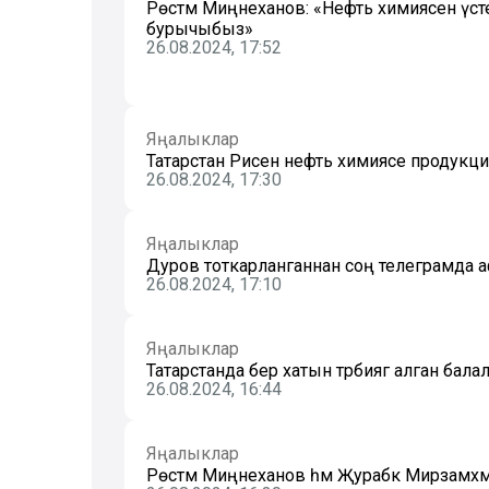
Рөстәм Миңнеханов: «Нефть химиясен үст
бурычыбыз»
26.08.2024, 17:52
Яңалыклар
Татарстан Рәисенә нефть химиясе продукци
26.08.2024, 17:30
Яңалыклар
Дуров тоткарланганнан соң телеграмда 
26.08.2024, 17:10
Яңалыклар
Татарстанда бер хатын тәрбиягә алган бала
26.08.2024, 16:44
Яңалыклар
Рөстәм Миңнеханов һәм Җурабәк Мирзамәхм