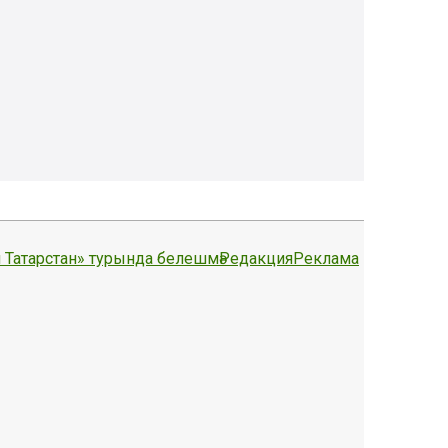
 Татарстан» турында белешмә
Редакция
Реклама