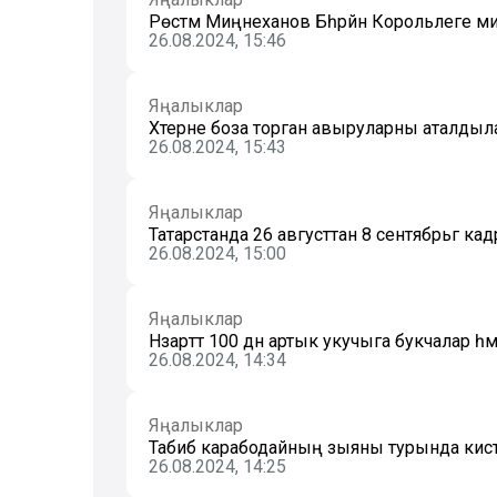
Рөстәм Миңнеханов Бәһрәйн Корольлеге м
26.08.2024, 15:46
Яңалыклар
Хәтерне боза торган авыруларны аталдыл
26.08.2024, 15:43
Яңалыклар
Татарстанда 26 августтан 8 сентябрьгә ка
26.08.2024, 15:00
Яңалыклар
Нәзарәттә 100 дән артык укучыга букчалар 
26.08.2024, 14:34
Яңалыклар
Табиб карабодайның зыяны турында кисә
26.08.2024, 14:25