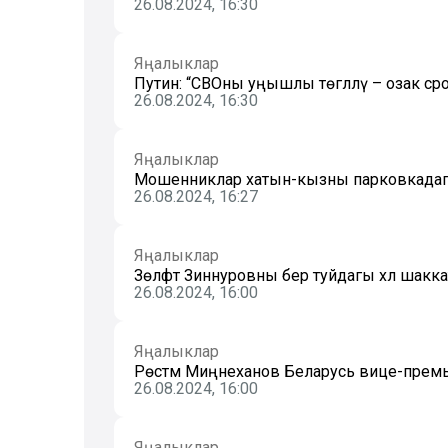
26.08.2024, 16:30
Яңалыклар
Путин: “СВОны уңышлы төгәлләү – озак с
26.08.2024, 16:30
Яңалыклар
Мошенниклар хатын-кызны парковкадагы 
26.08.2024, 16:27
Яңалыклар
Зөлфәт Зиннуровны бер туйдагы хәл шакка
26.08.2024, 16:00
Яңалыклар
Рөстәм Миңнеханов Беларусь вице-премь
26.08.2024, 16:00
Яңалыклар