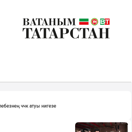
безнең чәчәк атуы нигезе