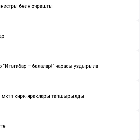
инистры белән очрашты
ар
дәр “Игътибар – балалар!” чарасы уздырыла
һәм мәктәп кирәк-яраклары тапшырылды
тте