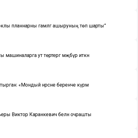
роклы планнарны гамәлгә ашыруның төп шарты”
машиналарга ут төртергә мәҗбүр иткән
тырган: «Мондый нәрсәне беренче күрәм
еры Виктор Каранкевич белән очрашты