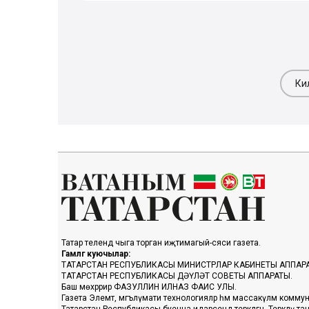
Ки
Татар телендә чыга торган иҗтимагый-сәяси газета.
Гамәлгә куючылар:
ТАТАРСТАН РЕСПУБЛИКАСЫ МИНИСТРЛАР КАБИНЕТЫ АППАР
ТАТАРСТАН РЕСПУБЛИКАСЫ ДӘҮЛӘТ СОВЕТЫ АППАРАТЫ.
Баш мөхәррир ФАЗУЛЛИН ИЛНАЗ ФАИС УЛЫ.
Газета Элемтә, мәгълүмати технологияләр һәм массакүләм коммун