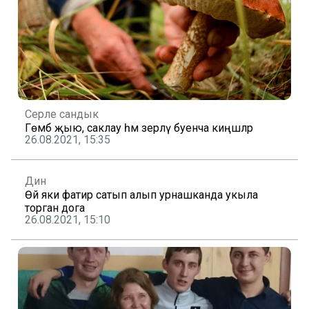
Серле сандык
Гөмбә җыю, саклау һәм әзерләү буенча киңәшләр
26.08.2021, 15:35
Дин
Өй яки фатир сатып алып урнашканда укыла
торган дога
26.08.2021, 15:10