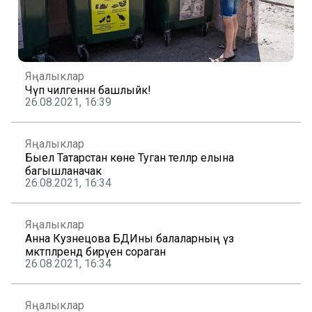
Яңалыклар
Чүп чиләгеннән башлыйк!
26.08.2021, 16:39
Яңалыклар
Быел Татарстан көне Туган телләр елына
багышланачак
26.08.2021, 16:34
Яңалыклар
Анна Кузнецова БДИны балаларның үз
мәктәпләрендә бирүен сораган
26.08.2021, 16:34
Яңалыклар