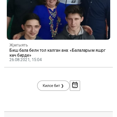
Җәмгыять
Биш бала белән тол калган ана: «Балаларым яшәргә
көч бирде»
26.08.2021, 15:04
Киләсе бит ❯