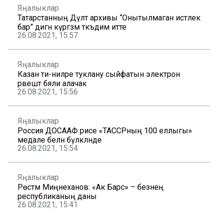
Яңалыклар
Татарстанның Дәүләт архивы “Онытылмаган истәлек
бар” дигән күргәзмә тәкъдим итте
26.08.2021, 15:57
Яңалыклар
Казан әти-әниләре туклану сыйфатын электрон
рәвештә бәяли алачак
26.08.2021, 15:56
Яңалыклар
Россия ДОСААФ рәисе «ТАССРның 100 еллыгы»
медале белән бүләкләнде
26.08.2021, 15:54
Яңалыклар
Рөстәм Миңнеханов: «Ак Барс» – безнең
республиканың даны
26.08.2021, 15:41