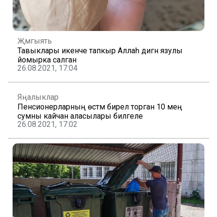
Җәмгыять
Тавыклары икенче тапкыр Аллаһ дигән язулы
йомырка салган
26.08.2021, 17:04
Яңалыклар
Пенсионерларның өстәмә бирелә торган 10 мең
сумны кайчан аласылары билгеле
26.08.2021, 17:02