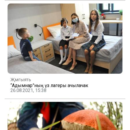
Җәмгыять
“Адымнар”ның үз лагеры ачылачак
26.08.2021, 15:38