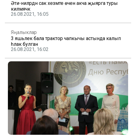
Әти-әниләрдән сак хезмәте өчен акча җыярга туры
килмәячәк
26.08.2021, 16:05
Яңалыклар
3 яшьлек бала трактор чапкычы астында калып
һәлак булган
26.08.2021, 16:02