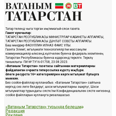
Татар телендә чыга торган иҗтимагый-сәяси газета.
Гамәлгә куючылар:
ТАТАРСТАН РЕСПУБЛИКАСЫ МИНИСТРЛАР КАБИНЕТЫ АППАРАТЫ,
ТАТАРСТАН РЕСПУБЛИКАСЫ ДӘҮЛӘТ СОВЕТЫ АППАРАТЫ.
Баш мөхәррир ФАЗУЛЛИН ИЛНАЗ ФАИС УЛЫ.
Газета Элемтә, мәгълүмати технологияләр һәм массакүләм
коммуникацияләр өлкәсендә күзәтчелек буенча федераль хезмәтенең
Татарстан Республикасы буенча идарәсендә теркәлгән. Теркәлү
таныклыгы: ПИ № ТУ16-01758, 23.08.2023.
«Ватаным Татарстан» газетасы сайтыннан материалларны
файдаланган очракта гиперссылка күрсәтү мәҗбүри.
Әлеге ресурста 16+ категорияләренә кергән мәгълүмат булырга
мөмкин.
Без cookie-файллар кулланабыз. «Ватаным Татарстан» сайтына
кергәндә сез әлеге белдерүгә, шәхси мәгълүматларны эшкәртүгә, Шәхси
мәгълүматлар турындагы сәясәткә һәм Конфиденциальлек сәясәте нигезендә
cookie файлларын куллануга ризалашасыз.
«Ватаным Татарстан» турында белешмә
Редакция
Реклама