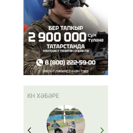
КӨН ХӘБӘРЕ