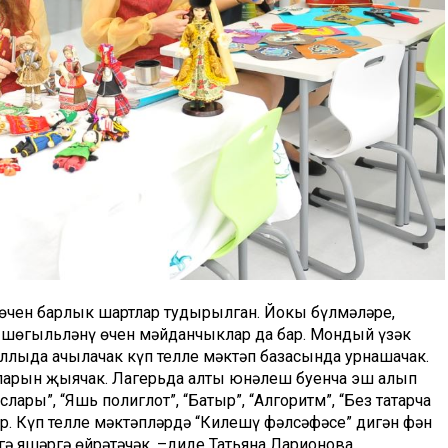
ң өчен барлык шартлар тудырылган. Йокы бүлмәләре,
н шөгыльләнү өчен мәйданчыклар да бар. Мондый үзәк
аллыда ачылачак күп телле мәктәп базасында урнашачак.
аларын җыячак. Лагерьда алты юнәлеш буенча эш алып
лары”, “Яшь полиглот”, “Батыр”, “Алгоритм”, “Без татарча
р. Күп телле мәктәпләрдә “Килешү фәлсәфәсе” дигән фән
гә яшәргә өйрәтәчәк, –диде Татьяна Ларионова.