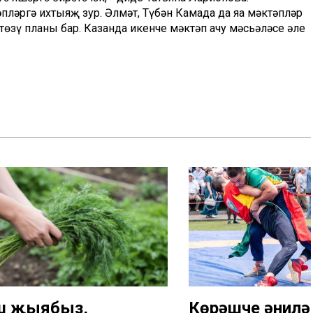
пләргә ихтыяҗ зур. Әлмәт, Түбән Камада да яңа мәктәпләр
төзү планы бар. Казанда икенче мәктәп ачу мәсьәләсе әле
ш җыябыз,
Көрәшче әнилә