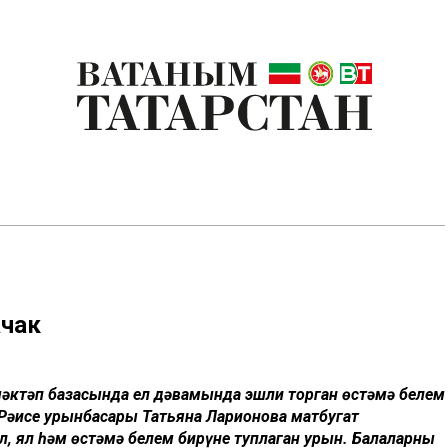
ачак
мәктәп базасында ел дәвамында эшли торган өстәмә белем
 Рәисе урынбасары Татьяна Ларионова матбугат
л, ял һәм өстәмә белем бирүне туплаган урын. Балаларны