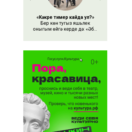
«Кәкре тимер кайда ул?»
Бер көн тугыз яшьлек
оныгым өйгә керде дә: «Әби,
безнең кәкре тимер кайда
ул?» – дип сорады.