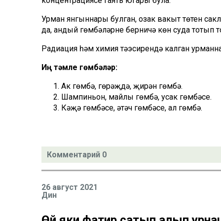
концентрациясе гаять югары була.
Урман янгыннары булган, озак вакыт төтен са
да, андый гөмбәләрне берничә көн суда тотып т
Радиация һәм химия тәэсирендә калган урманн
Иң тәмле гөмбәләр:
Ак гөмбә, гөрәҗдә, җирән гөмбә.
Шампиньон, майлы гөмбә, усак гөмбәсе.
Кәҗә гөмбәсе, әтәч гөмбәсе, ал гөмбә.
Комментарий 0
26 август 2021
Дин
Өй яки фатир сатып алып урна