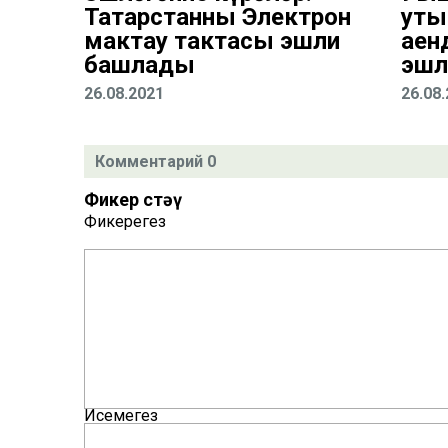
Татарстанның Электрон
уты
мактау тактасы эшли
аен
башлады
эшл
26.08.2021
26.08
Комментарий 0
Фикер өстәү
Фикерегез
Исемегез