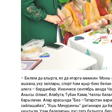
– Белем дә алырга, ял да итәргә мөмкин. Моны
ашханә, уку заллары, спорт һәм җыр-бию белә
әлегә – бердәнбер. Икенчесе сентябрь аенда Ч
Анысы Әлмәт, Алабуга, Түбән Кама, Чаллы бал
барылачак. Алар арасында “Без –Татарстан варис
сөйләшәбез”, “Яшь Мичуринчы” дигәннәре дә ба
укытыла. Үзәк балаларны дус-тату булырга, бер