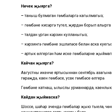
Ничек җыярга?
–
таныш булмаган гөмбәләргә кагылмагыз;
– гөмбәне кисәргә түгел, җирдән борып алырга 
– талдан үргән кәрзин кулланыгыз;
– кәрзингә гөмбәне эшләпәсе белән аска куегыз
– артык өлгергән һәм иске гөмбәләрне җыймаг
Кайчан җыярга?
Августның икенче яртысыннан сентябрь азагына
гөрәҗдә, каен гөмбәсе, усак гөмбәсе өлгерә.
Гөмбәне катнаш, ылыслы урманнарда, каенлыкл
Кайдан җыймаска?
Шоссе, шәһәр эчендә гөмбәләр җыю тыела, чөн