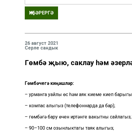
ҖИБӘРЕРГӘ
26 август 2021
Серле сандык
Гөмбә җыю, саклау һәм әзерлә
Гөмбәчегә киңәшләр:
– урманга уңайлы өс һәм аяк киеме киеп барыгы
– компас алыгыз (телефоннарда да бар);
– гөмбәгә бару өчен иртәнге вакытны сайлагыз;
– 90–100 см озынлыктагы таяк алыгыз;