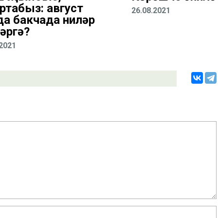
ртабыз: август
26.08.2021
да бакчада ниләр
әргә?
.2021