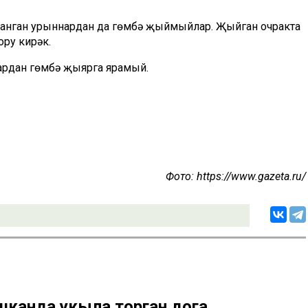
кланган урыннардан да гөмбә җыймыйлар. Җыйган очракта
ору кирәк.
ардан гөмбә җыярга ярамый.
Фото: https://www.gazeta.ru/
шканда укыла торган дога