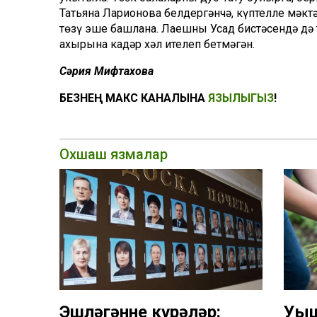
Татьяна Ларионова белдергәнчә, күптелле мәктә
төзү эше башлана. Лаешның Усад бистәсендә дә 
ахырына кадәр хәл ителеп бетмәгән.
Сәрия Мифтахова
БЕЗНЕҢ МАКС КАНАЛЫНА
ЯЗЫЛЫГЫЗ
!
Охшаш язмалар
Эшләгәнне күрәләр:
Уңы