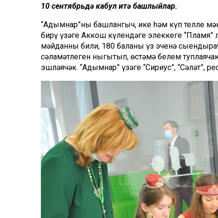
10 сентябрьдә кабул итә башлыйлар.
“Адымнар”ның башлангыч, ике һәм күп телле мәкт
бирү үзәге Аккош күлендәге элеккеге “Пламя” л
мәйданны били, 180 баланы үз эченә сыендыра
сәламәтлеген ныгытып, өстәмә белем туплаячак
эшләячәк. “Адымнар” үзәге “Сириус”, “Сәләт”, р