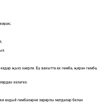
кирәк;
;
ыз.
 кадәр җыю хәерле. Бу вакытта ак гөмбә, җирән гөмбә,
ардан эзләгез.
ки андый гөмбәләрнең зарарлы матдәләр белән