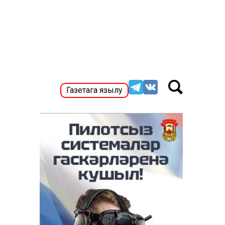
Газетага язылу