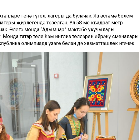
әпләре генә түгел, лагеры да булачак. Яңа өстәмә белем
агеры җирлегендә төзелгән. Ул 58 мең квадрат метр
чак. Әлегә монда “Адымнар” мәктәбе укучылары
. Монда татар теле һәм инглиз телләрен өйрәнү сменалары
еспублика олимпиада үзәге белән дә хезмәттәшлек итәчәк.