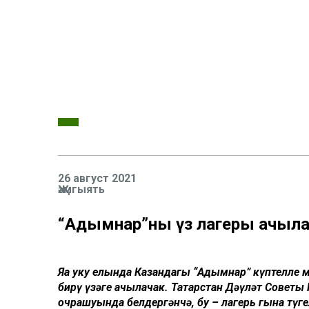
26 август 2021
Җәмгыять
“Адымнар”ның үз лагеры ачыл
Яңа уку елында Казандагы “Адымнар” күптелле 
бирү үзәге ачылачак. Татарстан Дәүләт Советы
очрашуында белдергәнчә, бу – лагерь гына түге