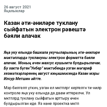
26 август 2021
Яңалыклар
Казан әти-әниләре туклану
сыйфатын электрон рәвештә
бәяли алачак
Яңа уку елында башкала укучыларының әти-әниләре
мәктәпләрдә туклануны электрон форматта бәяли
алачак. Моның өчен махсус кушымта булдырылачак.
Бу хакта бүген“Унбер” мәктәбендә узган мәгариф
хезмәткәрләренең август киңәшмәсендә Казан мэры
Илсур Метшин әйтте.
Мэр билгеләп үткәнчә, узган ел мәктәпләргә кертелгән әти-әниләр
контроле яңа уку елында да дәвам иттереләчәк. Ул
мәктәпләрдә туклану сыйфатын арттыру өчен
булдырылган иде. Яз көне проектка мәктәп