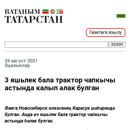
Газетага язылу
ЭЗЛӘҮ
26 август 2021
Яңалыклар
3 яшьлек бала трактор чапкычы
астында калып һәлак булган
Фаҗига Новосибирск өлкәсенең Карасук шәһәрендә
булган. Анда өч яшьлек бала трактор чапкычы
астында һәлак булган.