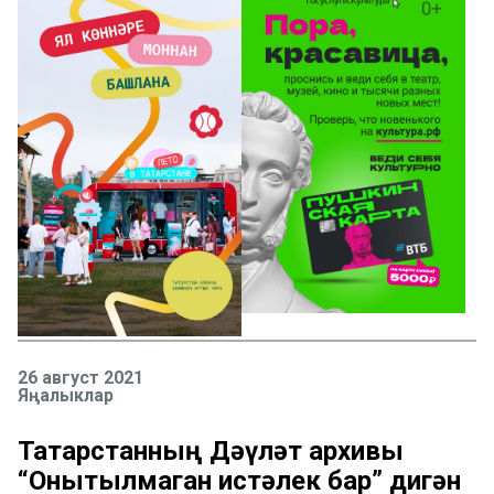
26 август 2021
Яңалыклар
Татарстанның Дәүләт архивы
“Онытылмаган истәлек бар” дигән