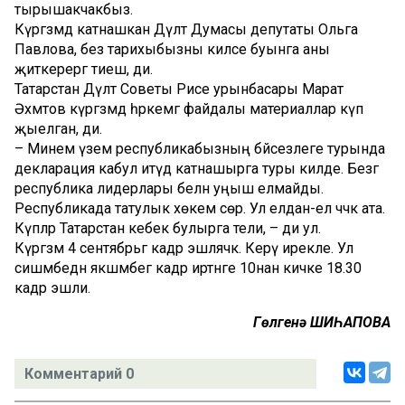
тырышакчакбыз.
Күргәзмәдә катнашкан Дәүләт Думасы депутаты Ольга
Павлова, без тарихыбызны киләсе буынга аны
җиткерергә тиеш, ди.
Татарстан Дәүләт Советы Рәисе урынбасары Марат
Әхмәтов күргәзмәдә һәркемгә файдалы материаллар күп
җыелган, ди.
– Минем үземә республикабызның бәйсезлеге турында
декларация кабул итүдә катнашырга туры килде. Безгә
республика лидерлары белән уңыш елмайды.
Республикада татулык хөкем сөрә. Ул елдан-ел чәчәк ата.
Күпләр Татарстан кебек булырга тели, – ди ул.
Күргәзмә 4 сентябрьгә кадәр эшләячәк. Керү ирекле. Ул
сишәмбедән якшәмбегә кадәр иртәнге 10нан кичке 18.30
кадәр эшли.
Гөлгенә ШИҺАПОВА
Комментарий 0