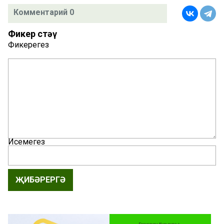
Комментарий 0
Фикер өстәү
Фикерегез
Исемегез
ҖИБӘРЕРГӘ