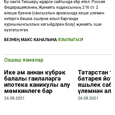
Бу хакта Тикшерү идарәсе сайтында хәбәр ителә. Россия
Федерациясенең Җинаять кодексының 216 ст. 2
өлеше буенча (саксызлык аркасында кеше үлеменә
китергән башка эшләрне алып барганда
куркынычсызлык кагыйдәләрен бозу) җинаять эше
кузгатылган.
БЕЗНЕҢ МАКС КАНАЛЫНА
ЯЗЫЛЫГЫЗ
!
Охшаш язмалар
Ике һәм аннан күбрәк
Татарстан 
балалы гаиләләргә
батарея йот
ипотека каникулы алу
яшьлек саб
мөмкинлеге бар
үлемнән алы
26.08.2021
26.08.2021