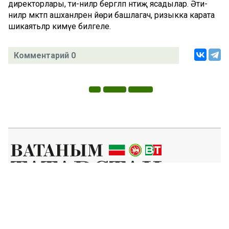
директорлары, әти-әниләр бергәләп нәтиҗә ясадылар. Әти-
әниләр мәктәп ашханәләренә йөри башлагач, ризыкка карата
шикаятьләр кимүе билгеле.
Комментарий 0
Татар телендә чыга торган иҗтимагый-сәяси газета.
Гамәлгә куючылар:
ТАТАРСТАН РЕСПУБЛИКАСЫ МИНИСТРЛАР КАБИНЕТЫ АППАРАТЫ,
ТАТАРСТАН РЕСПУБЛИКАСЫ ДӘҮЛӘТ СОВЕТЫ АППАРАТЫ.
Баш мөхәррир ФАЗУЛЛИН ИЛНАЗ ФАИС УЛЫ.