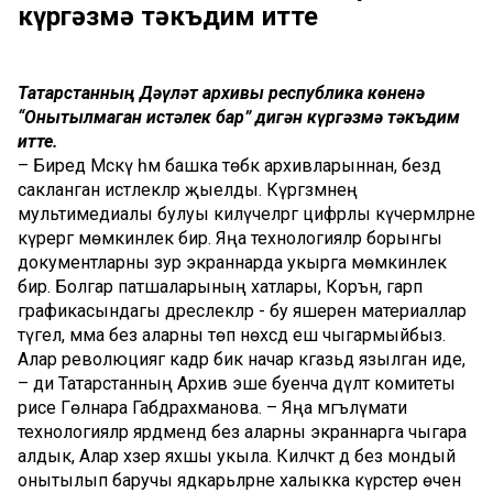
күргәзмә тәкъдим итте
Татарстанның Дәүләт архивы республика көненә
“Онытылмаган истәлек бар” дигән күргәзмә тәкъдим
итте.
– Биредә Мәскәү һәм башка төбәк архивларыннан, бездә
сакланган истәлекләр җыелды. Күргәзмәнең
мультимедиалы булуы килүчеләргә цифрлы күчермәләрне
күрергә мөмкинлек бирә. Яңа технологияләр борынгы
документларны зур экраннарда укырга мөмкинлек
бирә. Болгар патшаларының хатлары, Коръән, гарәп
графикасындагы дәреслекләр - бу яшерен материаллар
түгел, әмма без аларны төп нөхсәдә еш чыгармыйбыз.
Алар революциягә кадәр бик начар кәгазьдә язылган иде,
– ди Татарстанның Архив эше буенча дәүләт комитеты
рәисе Гөлнара Габдрахманова. – Яңа мәгълүмати
технологияләр ярдәмендә без аларны экраннарга чыгара
алдык, Алар хәзер яхшы укыла. Киләчәктә дә без мондый
онытылып баручы ядкарьләрне халыкка күрсәтер өчен