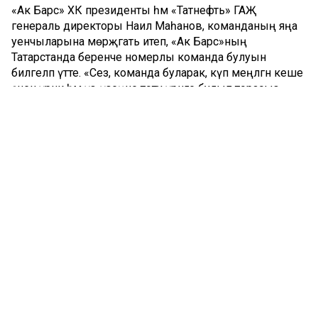
«Ак Барс» ХК президенты һәм «Татнефть» ГАҖ
генераль директоры Наил Маһанов, команданың яңа
уенчыларына мөрәҗәгать итеп, «Ак Барс»ның
Татарстанда беренче номерлы команда булуын
билгеләп үтте. «Сез, команда буларак, күп меңләгән кеше
өчен үрнәк һәм үз-үзеңне тоту үрнәге булып торасыз.
Сезнең аша республикабызны күрәләр. Көчле Татарстан
турында сөйләгәндә, шул исәптән «Ак Барс»ны да искә
алалар. Барысы да сезгә көч биреп торачак», - диде ул.
Наил Маһанов быел Казан хоккеена 65 ел тула, дип тә
искә төшерде.
«Ак Барс»ның баш тренеры команданың сизелерлек
яңаруын билгеләп үтте. «Тәҗрибәле уенчыларны да,
перспективалы яшьләрне дә алдык. Гагарин кубогын
берничә тапкыр откан егетләр дә бар. Сезонга әзерлек
вакытында зур эш башкарылды, үткәндәге хаталар исәпкә
алынды. Киләчәккә без оптимизм белән карыйбыз һәм яңа
сезонга әзербез», - дип ассызыклады Дмитрий
Квартальнов.