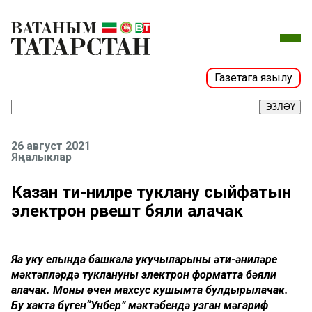
Газетага язылу
ЭЗЛӘҮ
26 август 2021
Яңалыклар
Казан әти-әниләре туклану сыйфатын
электрон рәвештә бәяли алачак
Яңа уку елында башкала укучыларының әти-әниләре
мәктәпләрдә туклануны электрон форматта бәяли
алачак. Моның өчен махсус кушымта булдырылачак.
Бу хакта бүген“Унбер” мәктәбендә узган мәгариф