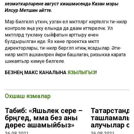
хезмәткәрләренең август киңәшмәсендә Казан мэры
Илсур Метшин әйтте.
Мэр билгеләп үткәнчә, узган ел мәктәпләргә кертелгән әти-әниләр
контроле яңа уку елында да дәвам иттереләчәк. Ул
мәктәпләрдә туклану сыйфатын арттыру өчен
булдырылган иде. Яз көне проектка мәктәп
директорлары, әти-әниләр бергәләп нәтиҗә ясадылар. Әти-
әниләр мәктәп ашханәләренә йөри башлагач, ризыкка карата
шикаятьләр кимүе билгеле.
БЕЗНЕҢ МАКС КАНАЛЫНА
ЯЗЫЛЫГЫЗ
!
Охшаш язмалар
Табиб: «Яшьлек сере –
Татарстанд
бәрәңгедә, әмма без аны
ташламалы 
дөрес ашамыйбыз»
алучылар са
26.08.2021
26.08.2021