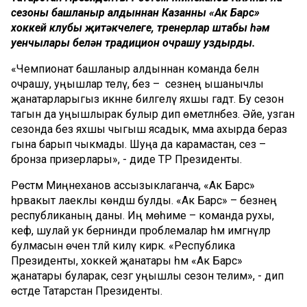
сезоны башланыр алдыннан Казанның «Ак Барс»
хоккей клубы җитәкчелеге, тренерлар штабы һәм
уенчылары белән традицион очрашу уздырды.
«Чемпионат башланыр алдыннан команда белән
очрашу, уңышлар теләү, без – сезнең ышанычлы
җанатарларыгыз икәнне билгеләү яхшы гадәт. Бу сезон
тагын да уңышлырак булыр дип өметләнәбез. Әйе, узган
сезонда без яхшы чыгыш ясадык, әмма ахырда бераз
гына барып чыкмады. Шуңа да карамастан, сез –
бронза призерлары», - диде ТР Президенты.
Рөстәм Миңнеханов ассызыклаганча, «Ак Барс»
һәрвакыт лаеклы көндәш булды. «Ак Барс» – безнең
республиканың даны. Иң мөһиме – команда рухы,
кәеф, шулай ук бернинди проблемалар һәм имгәнүләр
булмасын өчен тәләй килү кирәк. «Республика
Президенты, хоккей җанатары һәм «Ак Барс»
җанатары буларак, сезгә уңышлы сезон телим», - дип
өстәде Татарстан Президенты.