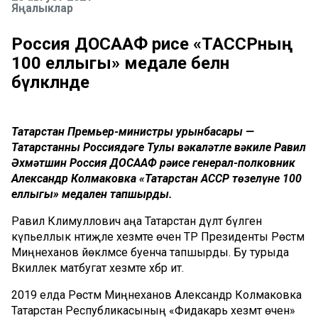
Яңалыклар
Россия ДОСААФ рәисе «ТАССРның
100 еллыгы» медале белән
бүләкләнде
Татарстан Премьер-министры урынбасары —
Татарстанның Россиядәге Тулы вәкаләтле вәкиле Равил
Әхмәтшин Россия ДОСААФ рәисе генерал-полковник
Александр Колмаковка «Татарстан АССР төзелүнең 100
еллыгы» медален тапшырды.
Равил Кәлимуллович аңа Татарстан дәүләт бүләген
күпьеллык нәтиҗәле хезмәте өчен ТР Президенты Рөстәм
Миңнеханов йөкләмәсе буенча тапшырды. Бу турыда
Вәкиллек матбугат хезмәте хәбәр итә.
2019 елда Рөстәм Миңнеханов Александр Колмаковка
Татарстан Республикасының «Фидакарь хезмәт өчен»