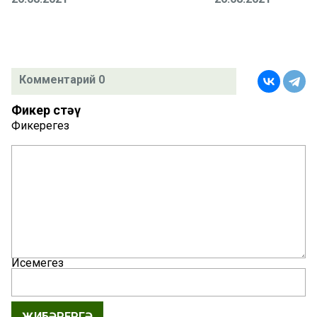
Комментарий 0
Фикер өстәү
Фикерегез
Исемегез
ҖИБӘРЕРГӘ