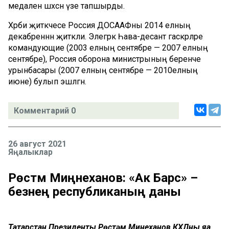
медален шәхсән үзе тапшырды.
Хәрби җитәкчесе Россия ДОСААФны 2014 елның
декабреннән җитәкли. Элегрәк Һава-десант гаскәрләре
командующие (2003 елның сентябре — 2007 елның
сентябре), Россия оборона министрының беренче
урынбасары (2007 елның сентябре — 2010елның
июне) булып эшләгән.
Комментарий 0
26 август 2021
Яңалыклар
Рөстәм Миңнеханов: «Ак Барс» –
безнең республиканың даны
Татарстан Президенты Рөстәм Миңнеханов КХЛның яңа