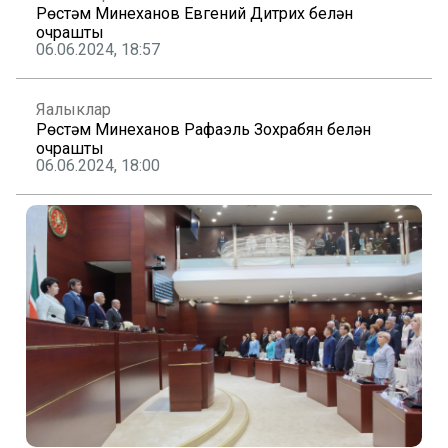
Рөстәм Миңнеханов Евгений Дитрих белән
очрашты
06.06.2024, 18:57
Яңалыклар
Рөстәм Миңнеханов Рафаэль Зохрабян белән
очрашты
06.06.2024, 18:00