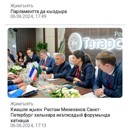
Җәмгыять
Парламентта да кыздыра
06.06.2024, 17:49
Җәмгыять
Киңәшле җыен: Рөстәм Миңнеханов Санкт-
Петербург халыкара икътисадый форумында
катнаша
06.06.2024, 17:13