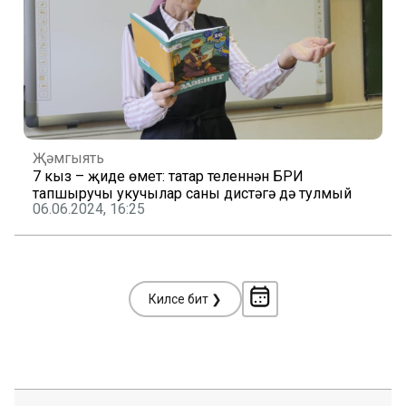
Җәмгыять
7 кыз – җиде өмет: татар теленнән БРИ
тапшыручы укучылар саны дистәгә дә тулмый
06.06.2024, 16:25
Киләсе бит ❯