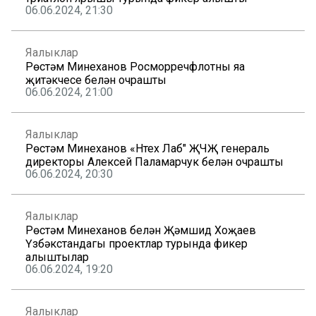
06.06.2024, 21:30
Яңалыклар
Рөстәм Миңнеханов Росморречфлотның яңа
җитәкчесе белән очрашты
06.06.2024, 21:00
Яңалыклар
Рөстәм Миңнеханов «Нтех Лаб" ҖЧҖ генераль
директоры Алексей Паламарчук белән очрашты
06.06.2024, 20:30
Яңалыклар
Рөстәм Миңнеханов белән Җәмшид Хоҗаев
Үзбәкстандагы проектлар турында фикер
алыштылар
06.06.2024, 19:20
Яңалыклар