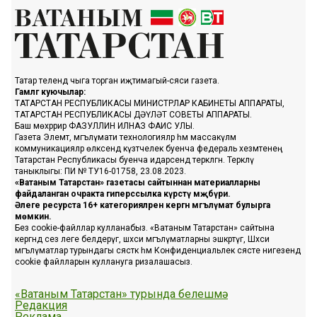
Татар телендә чыга торган иҗтимагый-сәяси газета.
Гамәлгә куючылар:
ТАТАРСТАН РЕСПУБЛИКАСЫ МИНИСТРЛАР КАБИНЕТЫ АППАРАТЫ,
ТАТАРСТАН РЕСПУБЛИКАСЫ ДӘҮЛӘТ СОВЕТЫ АППАРАТЫ.
Баш мөхәррир ФАЗУЛЛИН ИЛНАЗ ФАИС УЛЫ.
Газета Элемтә, мәгълүмати технологияләр һәм массакүләм
коммуникацияләр өлкәсендә күзәтчелек буенча федераль хезмәтенең
Татарстан Республикасы буенча идарәсендә теркәлгән. Теркәлү
таныклыгы: ПИ № ТУ16-01758, 23.08.2023.
«Ватаным Татарстан» газетасы сайтыннан материалларны
файдаланган очракта гиперссылка күрсәтү мәҗбүри.
Әлеге ресурста 16+ категорияләренә кергән мәгълүмат булырга
мөмкин.
Без cookie-файллар кулланабыз. «Ватаным Татарстан» сайтына
кергәндә сез әлеге белдерүгә, шәхси мәгълүматларны эшкәртүгә, Шәхси
мәгълүматлар турындагы сәясәткә һәм Конфиденциальлек сәясәте нигезендә
cookie файлларын куллануга ризалашасыз.
«Ватаным Татарстан» турында белешмә
Редакция
Реклама