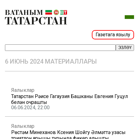
Газетага язылу
ЭЗЛӘҮ
6 ИЮНЬ 2024 МАТЕРИАЛЛАРЫ
Яңалыклар
Татарстан Рәисе Гагаузия Башканы Евгения Гуцул
белән очрашты
06.06.2024, 22:00
Яңалыклар
Рөстәм Миңнеханов Ксения Шойгу Әлмәттә узасы
триатлон ярышы турында фикер алышты