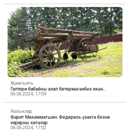
Җәмгыять
Гаптери бабайны аңлап бетермәгәнбез икән...
06.06.2024, 17:09
Яңалыклар
Фәрит Мөхәммәтшин: Федераль үзәктә безнең
карарны көтәләр
06.06.2024, 17:02