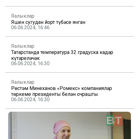
Яңалыклар
Яшен сугудан йорт түбәсе янган
06.06.2024, 16:46
Яңалыклар
Татарстанда температура 32 градуска кадәр
күтәреләчәк
06.06.2024, 16:30
Яңалыклар
Рөстәм Миңнеханов «Ромекс» компанияләр
төркеме президенты белән очрашты
06.06.2024, 16:30