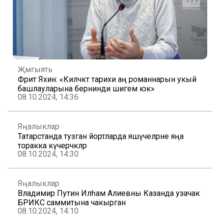
Җәмгыять
Фәрит Яхин: «Киләчәктә тарихи аң романнарын укый
башлауларына бернинди шигем юк»
08.10.2024, 14:36
Яңалыклар
Татарстанда тузган йортларда яшәүчеләрне яңа
торакка күчерәчәкләр
08.10.2024, 14:30
Яңалыклар
Владимир Путин Илһам Алиевны Казанда узачак
БРИКС саммитына чакырган
08.10.2024, 14:10