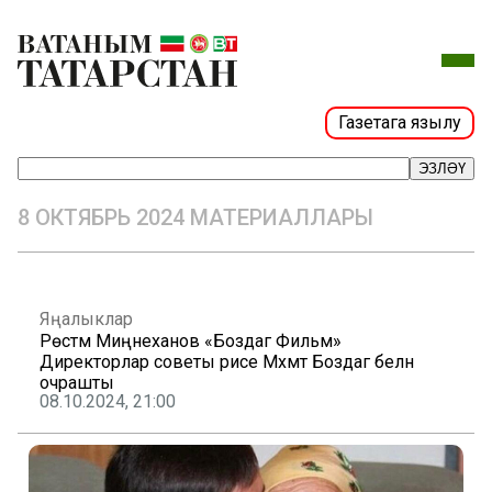
Газетага язылу
ЭЗЛӘҮ
8 ОКТЯБРЬ 2024 МАТЕРИАЛЛАРЫ
Яңалыклар
Рөстәм Миңнеханов «Боздаг Фильм»
Директорлар советы рәисе Мәхмәт Боздаг белән
очрашты
08.10.2024, 21:00