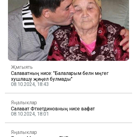
Җәмгыять
Салаватның әнисе: "Балаларым белән мәңгегә
хушлашу җиңел булмады"
08.10.2024, 18:43
Яңалыклар
Салават Фәтхетдиновның әнисе вафат
08.10.2024, 18:01
Яңалыклар