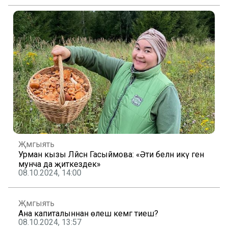
Җәмгыять
Урман кызы Ләйсән Гасыймова: «Әти белән икәү генә
мунча да җиткездек»
08.10.2024, 14:00
Җәмгыять
Ана капиталыннан өлеш кемгә тиеш?
08.10.2024, 13:57