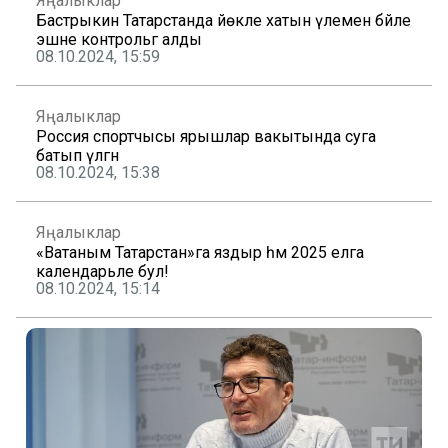
Яңалыклар
Бастрыкин Татарстанда йөкле хатын үлеменә бәйле
эшне контрольгә алды
08.10.2024, 15:59
Яңалыклар
Россия спортчысы ярышлар вакытында суга
батып үлгән
08.10.2024, 15:38
Яңалыклар
«Ватаным Татарстан»га яздыр һәм 2025 елга
календарьле бул!
08.10.2024, 15:14