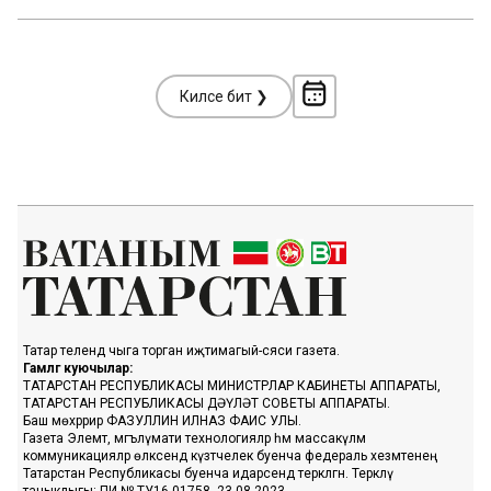
Киләсе бит ❯
Татар телендә чыга торган иҗтимагый-сәяси газета.
Гамәлгә куючылар:
ТАТАРСТАН РЕСПУБЛИКАСЫ МИНИСТРЛАР КАБИНЕТЫ АППАРАТЫ,
ТАТАРСТАН РЕСПУБЛИКАСЫ ДӘҮЛӘТ СОВЕТЫ АППАРАТЫ.
Баш мөхәррир ФАЗУЛЛИН ИЛНАЗ ФАИС УЛЫ.
Газета Элемтә, мәгълүмати технологияләр һәм массакүләм
коммуникацияләр өлкәсендә күзәтчелек буенча федераль хезмәтенең
Татарстан Республикасы буенча идарәсендә теркәлгән. Теркәлү
таныклыгы: ПИ № ТУ16-01758, 23.08.2023.