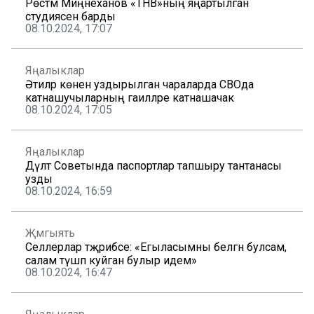
Рөстәм Миңнеханов «ТНВ»ның яңартылган
студиясенә барды
08.10.2024, 17:07
Яңалыклар
Әтиләр көненә уздырылган чараларда СВОда
катнашучыларның гаиләләре катнашачак
08.10.2024, 17:05
Яңалыклар
Дәүләт Советында паспортлар тапшыру тантанасы
узды
08.10.2024, 16:59
Җәмгыять
Селлерлар тәҗрибәсе: «Егыласымны белгән булсам,
салам түшәп куйган булыр идем»
08.10.2024, 16:47