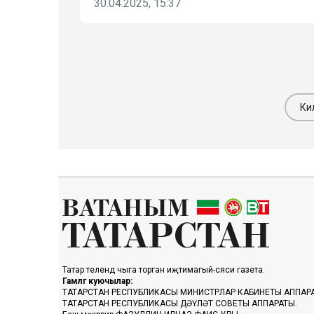
30.04.2025, 15:37
Ки
Татар телендә чыга торган иҗтимагый-сәяси газета.
Гамәлгә куючылар:
ТАТАРСТАН РЕСПУБЛИКАСЫ МИНИСТРЛАР КАБИНЕТЫ АППАР
ТАТАРСТАН РЕСПУБЛИКАСЫ ДӘҮЛӘТ СОВЕТЫ АППАРАТЫ.