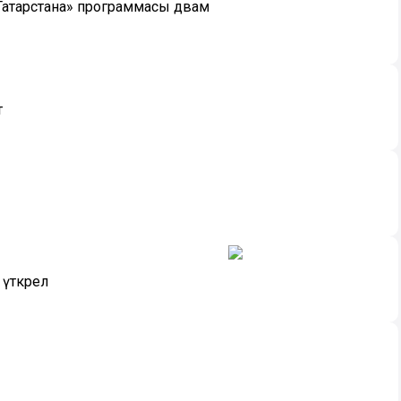
 Татарстана» программасы дәвам
т
үткәрелә