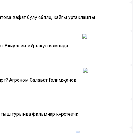
това вафат булу сәбәпле, кайгы уртаклашты
 Вәлиуллин: «Уртакул команда
ләргә? Агроном Салават Галимҗанов
ыш турында фильмнар күрсәтеләчәк