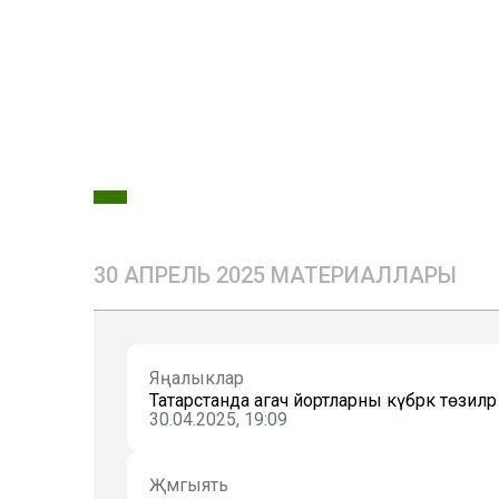
30 АПРЕЛЬ 2025 МАТЕРИАЛЛАРЫ
Яңалыклар
Татарстанда агач йортларны күбрәк төзиләр
30.04.2025, 19:09
Җәмгыять