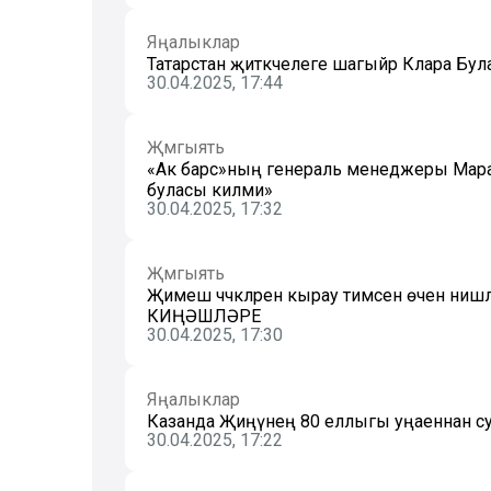
Яңалыклар
Татарстан җитәкчелеге шагыйрә Клара Була
30.04.2025, 17:44
Җәмгыять
«Ак барс»ның генераль менеджеры Марат
буласы килми»
30.04.2025, 17:32
Җәмгыять
Җимеш чәчәкләренә кырау тимәсен өчен ниш
КИҢӘШЛӘРЕ
30.04.2025, 17:30
Яңалыклар
Казанда Җиңүнең 80 еллыгы уңаеннан суг
30.04.2025, 17:22