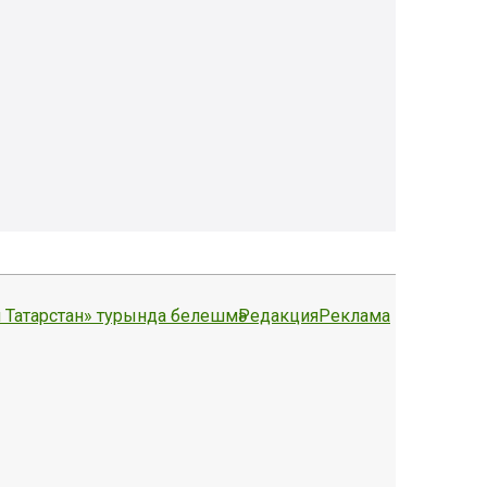
 Татарстан» турында белешмә
Редакция
Реклама