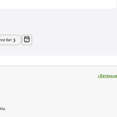
ләсе бит ❯
«Ватаным
АТЫ,