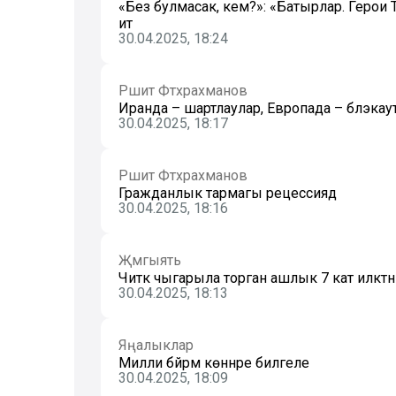
«Без булмасак, кем?»: «Батырлар. Герои
итә
30.04.2025, 18:24
Рәшит Фәтхрахманов
Иранда – шартлаулар, Европада – блэкау
30.04.2025, 18:17
Рәшит Фәтхрахманов
Гражданлык тармагы рецессиядә
30.04.2025, 18:16
Җәмгыять
Читкә чыгарыла торган ашлык 7 кат иләктән 
30.04.2025, 18:13
Яңалыклар
Милли бәйрәм көннәре билгеле
30.04.2025, 18:09