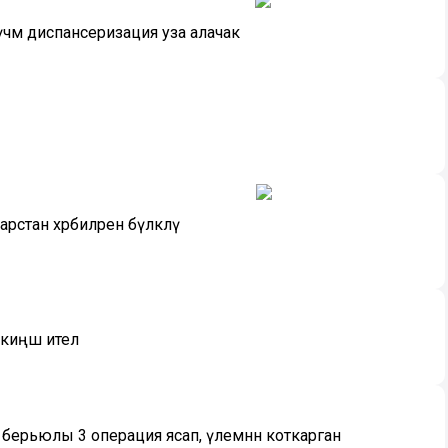
чмә диспансеризация уза алачак
тан хәрбиләрен бүләкләү
киңәш ителә
ә берьюлы 3 операция ясап, үлемнән коткарган