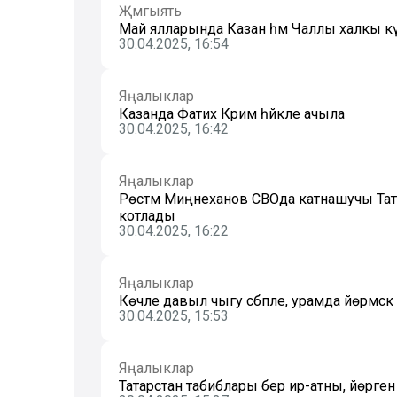
Җәмгыять
Май ялларында Казан һәм Чаллы халкы кү
30.04.2025, 16:54
Яңалыклар
Казанда Фатих Кәрим һәйкәле ачыла
30.04.2025, 16:42
Яңалыклар
Рөстәм Миңнеханов СВОда катнашучы Татарс
котлады
30.04.2025, 16:22
Яңалыклар
Көчле давыл чыгу сәбәпле, урамда йөрмәскә 
30.04.2025, 15:53
Яңалыклар
Татарстан табиблары бер ир-атны, йөрәген