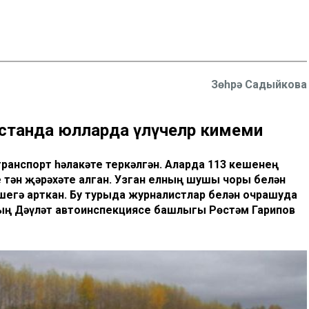
Зөһрә Садыйкова
рстанда юлларда үлүчеләр кимеми
ранспорт һәлакәте теркәлгән. Аларда 113 кешенең
 тән җәрәхәте алган. Узган елның шушы чоры белән
шегә арткан. Бу турыда журналистлар белән очрашуда
ың Дәүләт автоинспекциясе башлыгы Рөстәм Гарипов