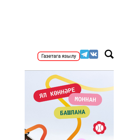
Газетага язылу