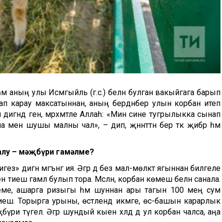
һәм аның улы Исмәгыйль (г.с.) белән булган вакыйгага барып
ынап карау максатыннан, аның бердәнбер улын корбан итеп
м дигәндә генә, мәрхәмәтле Аллаһ: «Мин сине тугрылыкка сынап
енә шушы малны чал», – дип, җәннәттән бер тәкә җибәрә һәм
чалу – мәҗбүри гамәлме?
гез» дигән мәгънәгә ия. Әгәр дә без мал-мөлкәт ягыннан билгеле
н тиеш гамәл булып тора. Мәсәлән, корбан көмеш белән санала.
еме, ашарга ризыгы һәм шуннан ары тагын 100 мең сум
тиеш. Торырга урыны, өстәлендә икмәге, өс-башын карарлык
бүри түгел. Әгәр шундый кыен хәлдә дә ул корбан чалса, аңа