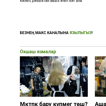
килеп, ризыктан авыз итеп китә ала.
БЕЗНЕҢ МАКС КАНАЛЫНА
ЯЗЫЛЫГЫЗ
!
Охшаш язмалар
Мәктәпкә бару күпмегә төшә?
Ашам