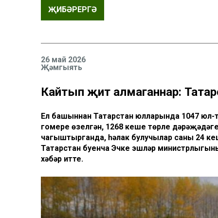
ҖИБӘРЕРГӘ
26 май 2026
Җәмгыять
Кайтып җитә алмаганнар: Тата
Ел башыннан Татарстан юлларында 1047 юл-т
гомере өзелгән, 1268 кеше төрле дәрәҗәдәге
чагыштырганда, һәлак булучылар саны 24 ке
Татарстан буенча Эчке эшләр министрлыгын
хәбәр итте.