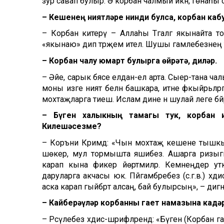
зур савап булыр. Ә корбан чалмый икән, гөнаһы 
– Кешенең ниятләре нинди булса, корбан каб
– Корбан китерү – Аллаһы Тәгаләгә якынайта торг
«якынаю» дип тәрҗемә ителә. Шушы гамәлебезне
– Корбан чалу юмарт булырга өйрәтә, диләр.
– Әйе, сарык бәясе елдан-ел арта. Сыер-тана чалы
моны изге ният белән башкара, итне фәкыйрьләргә
мохтаҗларга тиеш. Ислам дине әнә шулай әлеге б
– Бүген халыкның тамагы тук, корбан и
Килешәсезме?
– Коръәни Кәримдә: «Чын мохтаҗ кешене тышкы 
шөкер, мул тормышта яшибез. Ашарга ризыгы
карап кына фикер йөртмиләр. Кемнеңдер утк
даруларга акчасы юк. Пәйгамбәребез (с.г.в.) хә
аска карап гыйбрәт алсаң, бай булырсың», – дигән
– Кайберәүләр корбанны гает намазына кадәр
– Рәсүлебез хәдис-шәрифләрендә: «Бүген (Корбан 