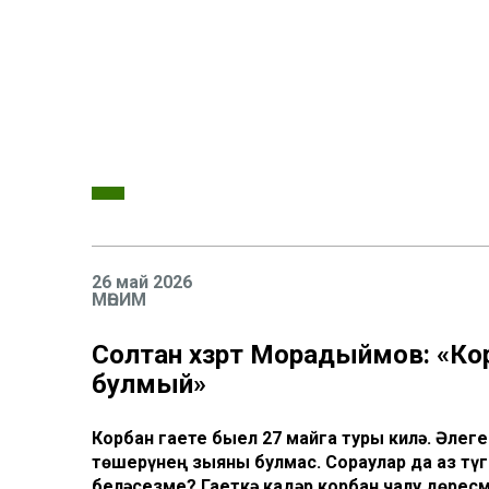
26 май 2026
МӨҺИМ
Солтан хәзрәт Морадыймов: «Ко
булмый»
Корбан гаете быел 27 майга туры килә. Әлег
төшерүнең зыяны булмас. Сораулар да аз түг
беләсезме? Гаеткә кадәр корбан чалу дөрес