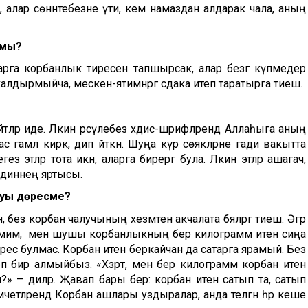
 алар сөннәтебезне үти, кем намаздан алдарак чала, аның
ймы?
арга корбанлык тиресен тапшырсак, алар безгә күпмедер
 калдырмыйча, мескен-ятимнәргә сәдака итеп таратырга тиеш.
тәләр иде. Ләкин рәсүлебез хәдис-шәрифләрендә Аллаһыга аның
ас гамәл кирәк, дип әйткән. Шуңа күрә сөякләрне гади вакытта
гез этләр тота икән, аларга бирергә була. Ләкин этләр ашагач,
– диннең яртысы.
луы дөресме?
ән, без корбан чалучының хезмәтен акчалата бәяләргә тиеш. Әгәр
үләмим, ә менә шушы корбанлыкның бер килограмм итен сиңа
 дөрес булмас. Корбан итен беркайчан да сатарга ярамый. Без
п бирә алмыйбыз. «Хәзрәт, менә бер килограмм корбан итен
?» – диләр. Җавап бары бер: корбан итен сатып та, сатып
четләрендә Корбан ашлары уздыралар, анда теләгән һәр кеше