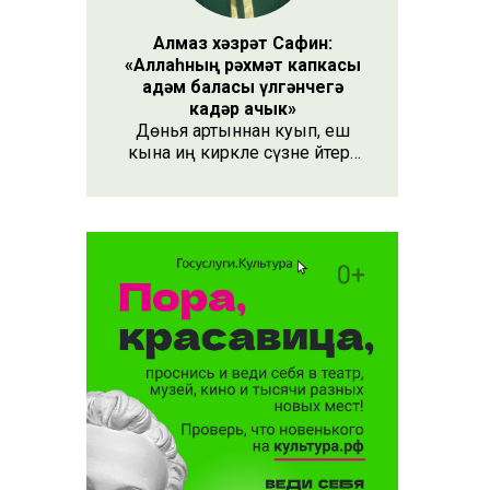
Алмаз хәзрәт Сафин:
«Аллаһның рәхмәт капкасы
адәм баласы үлгәнчегә
кадәр ачык»
Дөнья артыннан куып, еш
кына иң кирәкле сүзне әйтергә
онытабыз. «Рәхмәт» сүзе бу.
Әлеге сүзне күршең яки
дустыңа гына түгел, Аллаһы
Тәгаләгә дә әйтү тиешле, чөнки
кеше бөтен яшәеше, барлыгы
белән Аңа бурычлы.