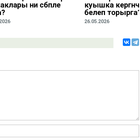
аклары ни сәбәпле
куышка кергәнче
а?
белеп торырга
.2026
26.05.2026