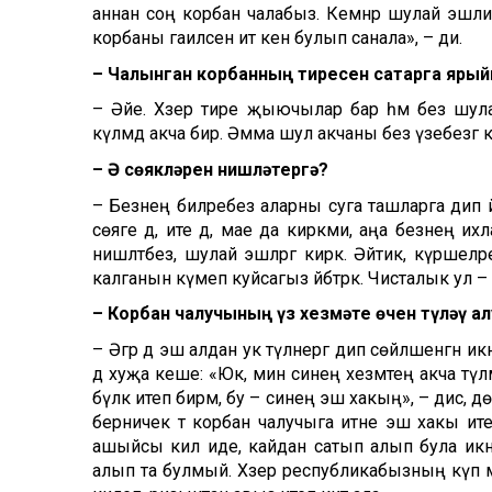
аннан соң корбан чалабыз. Кемнәр шулай эшли,
корбаны гаиләсенә ит кенә булып санала», – ди.
– Чалынган корбанның тиресен сатарга яры
– Әйе. Хәзер тире җыючылар бар һәм без шул
күләмдә акча бирә. Әмма шул акчаны без үзебезгә
– Ә сөякләрен нишләтергә?
– Безнең әбиләребез аларны суга ташларга дип әй
сөяге дә, ите дә, мае да кирәкми, аңа безнең ихл
нишләтәбез, шулай эшләргә кирәк. Әйтик, күршеләре
калганын күмеп куйсагыз әйбәтрәк. Чисталык ул 
– Корбан чалучының үз хезмәте өчен түләү а
– Әгәр дә эш алдан ук түләнергә дип сөйләшенгән ик
дә хуҗа кеше: «Юк, мин синең хезмәтеңә акча т
бүләк итеп бирәм, бу – синең эш хакың», – дисә,
берничек тә корбан чалучыга итне эш хакы ите
ашыйсы килә иде, кайдан сатып алып була икән
алып та булмый. Хәзер республикабызның күп мә