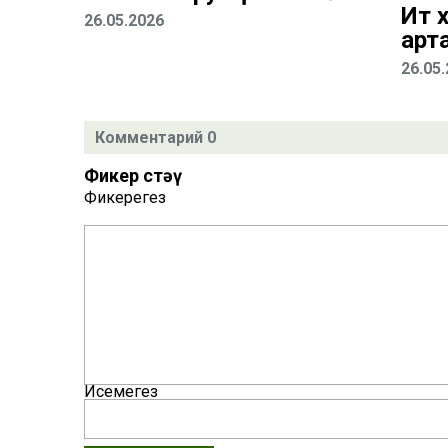
Ит х
26.05.2026
арт
26.05
Комментарий 0
Фикер өстәү
Фикерегез
Исемегез