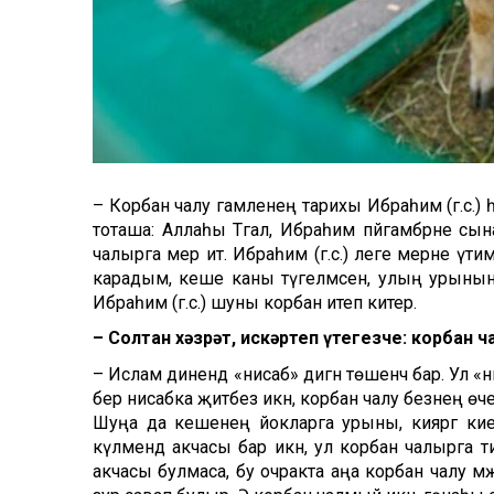
– Корбан чалу гамәленең тарихы Ибраһим (г.с.) 
тоташа: Аллаһы Тәгалә, Ибраһим пәйгамбәрне с
чалырга әмер итә. Ибраһим (г.с.) әлеге әмерне үти
карадым, кеше каны түгелмәсен, улың урынына м
Ибраһим (г.с.) шуны корбан итеп китерә.
– Солтан хәзрәт, искәртеп үтегезче: корбан 
– Ислам динендә «нисаб» дигән төшенчә бар. Ул «ни
бер нисабка җитәбез икән, корбан чалу безнең өче
Шуңа да кешенең йокларга урыны, кияргә ки
күләмендә акчасы бар икән, ул корбан чалырга 
акчасы булмаса, бу очракта аңа корбан чалу мәҗ