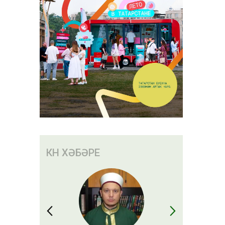
КӨН ХӘБӘРЕ