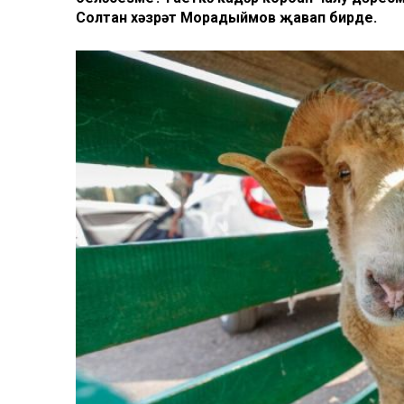
Солтан хәзрәт Морадыймов җавап бирде.