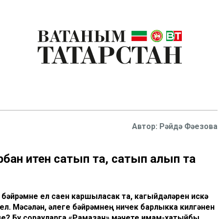
Рәйдә Фәезова
рбан итен сатып та, сатып алып та
е бәйрәмне ел саен каршыласак та, кагыйдәләрен искә
ел. Мәсәлән, әлеге бәйрәмнең ничек барлыкка килгәнен
ме? Бу сорауларга «Рамазан» мәчете имам-хатыйбы