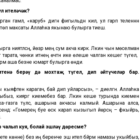
саналмас.
ул ителәчәк?
ан гамәл, «карубә» дигән фигыльдән килә, ул гарәп теленнән
ң төп максаты Аллаһка якынаю булырга тиеш.
рга ниятләсәң, йөзәр мең сум акча кирәк. Ләкин чын мөселман
 тарата, чөнки итнең өчтән ике өлеше чалган кешегә түгел, ә
әйрәм аша безне юмарт булырга өнди.
тенә берәү дә мохтаҗ түгел, дип әйтүчеләр бар.
кыяфәтенә карагач, бай дип уйларсыз», – диелгән. Аллаһка
быз, кияргә киемебез бар. Ләкин кеше турында киеменә
а-газга түләсә, ашарына акчасы калмый. Ашарына алса,
дисендә: «Гомерең буе өскә карап кызыгып йөрсәң – фәкыйрь,
.
 чалып куя, болай эшләү дөресме?
гаете көнне) без иң беренче эш итеп бәйрәм намазы укыйбыз,