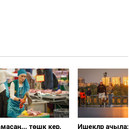
асаң... төшкә керә.
Ишекләр ачыла: