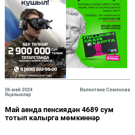
06 май 2024
Валентина Семенова
Яңалыклар
Май аенда пенсиядән 4689 сум
тотып калырга мөмкиннәр