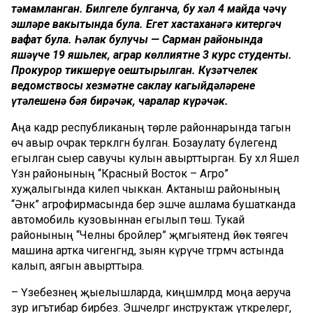
тәмамланган. Билгеле булганча, бу хәл 4 майда чәчү
эшләре вакытында була. Егет хастаханәгә китергәч
вафат була. Һәлак булучы — Сарман районында
яшәүче 19 яшьлек, аграр көллиятнең 3 курс студенты.
Прокурор тикшерүе оештырылган. Күзәтчелек
ведомствосы хезмәтне саклау кагыйдәләренең
үтәлешенә бәя бирәчәк, чаралар күрәчәк.
Аңа кадәр республиканың төрле районнарында тагын
өч авыр очрак теркәлгән булган. Бозаулату бүлегендә
егылган сыер савучы кулын авырттырган. Бу хәл Яшел
Үзән районының “Красный Восток – Агро”
хуҗалыгында килеп чыккан. Актаныш районының
“Әнәк” агрофирмасында бер эшче ашлама бушатканда
автомобиль кузовыннан егылып төшә. Тукай
районының “Челны бройлер” җәмгыятендә йөк төягеч
машина артка чигенгәндә, зыян күрүче тәгәрмәч астында
калып, аягын авырттыра.
– Үзебезнең җыелышларда, киңәшмәләрдә моңа аеруча
зур игътибар бирәбез. Эшчеләргә инструктаж үткәрелергә,