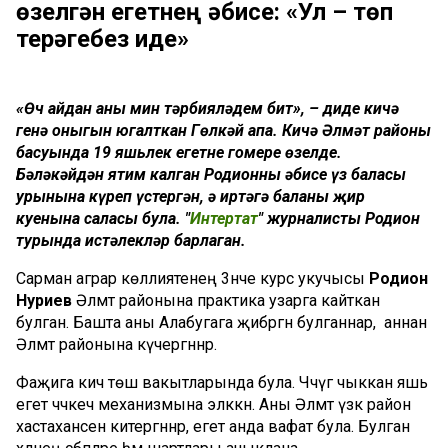
өзелгән егетнең әбисе: «Ул – төп
терәгебез иде»
«Өч айдан аны мин тәрбияләдем бит», – диде кичә
генә оныгын югалткан Гөлкәй апа. Кичә Әлмәт районы
басуында 19 яшьлек егетнең гомере өзелде.
Бәләкәйдән ятим калган Родионны әбисе үз баласы
урынына күреп үстергән, ә иртәгә баланы җир
куенына саласы була. "
Интертат
" журналисты Родион
турында истәлекләр барлаган.
Сарман аграр көллиятенең 3нче курс укучысы
Родион
Нуриев
Әлмәт районына практика узарга кайткан
булган. Башта аны Алабугага җибәргән булганнар, ә аннан
Әлмәт районына күчергәннәр.
Фаҗига кичә төш вакытларында була. Чәчүгә чыккан яшь
егет чәчкеч механизмына эләккән. Аны Әлмәт үзәк район
хастаханәсенә китергәннәр, егет анда вафат була. Булган