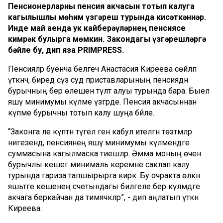
Пенсионерларны пенсия акчасын тотып калуга
кагылышлы мөһим үзгәреш турында кисәткәннәр.
Инде май аенда ук кайберәүләрнең пенсиясе
кимрәк булырга мөмкин. Закондагы үзгәрешләргә
бәйле бу, дип яза PRIMPRESS.
Пенсияләр буенча белгеч Анастасия Киреева сөйләп
үткәнчә, биредә сүз суд приставларының пенсиядән
бурычның бер өлешен түләтә алуы турында бара. Быел
яшәү минимумы күләме үзгәрде. Пенсия акчасыннан
күпме бурычны тотып калу шуңа бәйле.
“Законга әле күптән түгел генә кабул ителгән төзәтмәләр
нигезендә, пенсиянең яшәү минимумы күләмендәге
суммасына кагылмаска тиешләр. Әмма моның өчен
бурычлы кешегә минималь керемне саклап калу
турында гариза тапшырырга кирәк. Бу очракта өлкән
яшьтәге кешенең счетындагы билгеле бер күләмдәге
акчага беркайчан да тимәячәкләр”, - дип аңлатып үткән
Киреева.