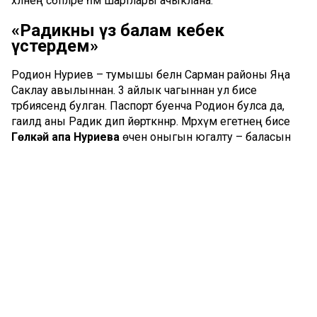
хәлнең сәбәпләре һәм шартлары ачыклана.
«Радикны үз балам кебек
үстердем»
Родион Нуриев – тумышы белән Сарман районы Яңа
Саклау авылыннан. 3 айлык чагыннан ул әбисе
тәрбиясендә булган. Паспорт буенча Родион булса да,
гаиләдә аны Радик дип йөрткәннәр. Мәрхүм егетнең әбисе
Гөлкәй апа Нуриева
өчен оныгын югалту – баласын
югалту кебек. Баласы турында ул зур авырлык белән
сөйләде. Булган хәлгә ул әле дә ышанмый.
Безгә кичке 11нчеләрдә шалтыраттылар. Тормыш
иптәшемә хәбәр иттеләр...
Безгә алып кайтканда, балага 3 ай гына иде. Шул
вакыттан аны без тәрбияләдек. Ул гаиләдә бер генә бала
иде. Ул безгә килгәндә әнисе исән иде әле, кайткалап та
йөрде. Әтисе Алабугага күчеп киткән иде. Әтисен
белмәдек тә инде. Аннан әнисен Чаллыда җирләдек.