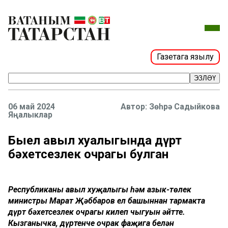
Газетага язылу
ЭЗЛӘҮ
06 май 2024
Зөһрә Садыйкова
Яңалыклар
Быел авыл хуҗалыгында дүрт
бәхетсезлек очрагы булган
Республиканың авыл хуҗалыгы һәм азык-төлек
министры Марат Җәббаров ел башыннан тармакта
дүрт бәхетсезлек очрагы килеп чыгуын әйтте.
Кызганычка, дүртенче очрак фаҗига белән