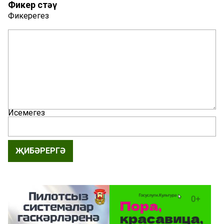
Фикер өстәү
Фикерегез
Исемегез
ҖИБӘРЕРГӘ