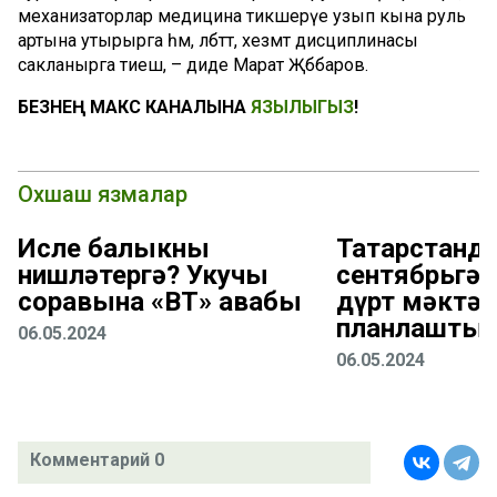
механизаторлар медицина тикшерүе узып кына руль
артына утырырга һәм, әлбәттә, хезмәт дисциплинасы
сакланырга тиеш, – диде Марат Җәббаров.
БЕЗНЕҢ МАКС КАНАЛЫНА
ЯЗЫЛЫГЫЗ
!
Охшаш язмалар
Исле балыкны
Татарстанда
нишләтергә? Укучы
сентябрьгә 
соравына «ВТ» җавабы
дүрт мәктәп
планлаштыр
06.05.2024
06.05.2024
Комментарий 0