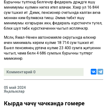
Бурычны түләткәндә белгечләр федераль дәрәҗәдәге яшәү
минимумы күләмен нигез итеп алачак. Хәзер ул 16 844
сум тәшкил итә. Димәк, пенсионер счетында калган акча
моннан ким булмаска тиеш. Әмма төбәктә яшәү
минимумы югарырак икән, федераль күрсәткечтән түгел,
бәлки шул төбәк күрсәткеченнән чыгып исәпләячәкләр.
Мәсәлән, Ямал-Ненен автономияле округында өлкәннәр
өчен минималь керем күләме 18 714 сум тәшкил итә.
Быел пенсиянең уртача күләме 23 400 сумга җитүеннән
чыгып, чама белән 4 686 сумлык бурычны түләтергә
мөмкиннәр.
Комментарий 0
05 май 2024
Яңалыклар
Кырда чәчү чәчкәндә гомере