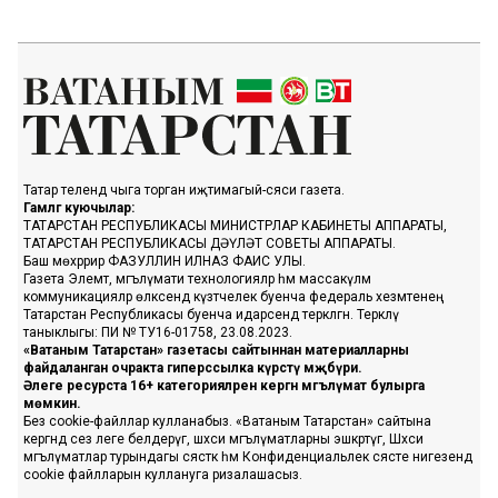
Татар телендә чыга торган иҗтимагый-сәяси газета.
Гамәлгә куючылар:
ТАТАРСТАН РЕСПУБЛИКАСЫ МИНИСТРЛАР КАБИНЕТЫ АППАРАТЫ,
ТАТАРСТАН РЕСПУБЛИКАСЫ ДӘҮЛӘТ СОВЕТЫ АППАРАТЫ.
Баш мөхәррир ФАЗУЛЛИН ИЛНАЗ ФАИС УЛЫ.
Газета Элемтә, мәгълүмати технологияләр һәм массакүләм
коммуникацияләр өлкәсендә күзәтчелек буенча федераль хезмәтенең
Татарстан Республикасы буенча идарәсендә теркәлгән. Теркәлү
таныклыгы: ПИ № ТУ16-01758, 23.08.2023.
«Ватаным Татарстан» газетасы сайтыннан материалларны
файдаланган очракта гиперссылка күрсәтү мәҗбүри.
Әлеге ресурста 16+ категорияләренә кергән мәгълүмат булырга
мөмкин.
Без cookie-файллар кулланабыз. «Ватаным Татарстан» сайтына
кергәндә сез әлеге белдерүгә, шәхси мәгълүматларны эшкәртүгә, Шәхси
мәгълүматлар турындагы сәясәткә һәм Конфиденциальлек сәясәте нигезендә
cookie файлларын куллануга ризалашасыз.