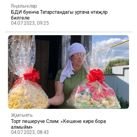
Яңалыклар
БДИ буенча Татарстандагы уртача нәтиҗәләр
билгеле
04.07.2023, 09:25
Җәмгыять
Торт пешерүче Сәлимә: «Кешене кире бора
алмыйм»
04.07.2023, 08:43