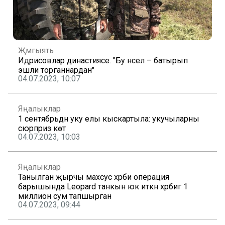
Җәмгыять
Идрисовлар династиясе. "Бу нәсел – батырып
эшли торганнардан"
04.07.2023, 10:07
Яңалыклар
1 сентябрьдән уку елы кыскартыла: укучыларны
сюрприз көтә
04.07.2023, 10:03
Яңалыклар
Танылган җырчы махсус хәрби операция
барышында Leopard танкын юк иткән хәрбигә 1
миллион сум тапшырган
04.07.2023, 09:44