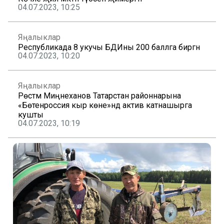
04.07.2023, 10:25
Яңалыклар
Республикада 8 укучы БДИны 200 баллга биргән
04.07.2023, 10:20
Яңалыклар
Рөстәм Миңнеханов Татарстан районнарына
«Бөтенроссия кыр көне»ндә актив катнашырга
кушты
04.07.2023, 10:19