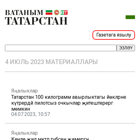
Газетага язылу
ЭЗЛӘҮ
4 ИЮЛЬ 2023 МАТЕРИАЛЛАРЫ
Яңалыклар
Татарстан 100 килограмм авырлыктагы йөкләрне
күтәрердәй пилотсыз очкычлар җитештерергә
мөмкин
04.07.2023, 10:57
Яңалыклар
Көчле җил мәктәп түбәсен җимергән