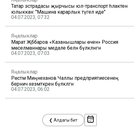
Татар эстрадасы җырчысы юл-транспорт һәлакәтенә
юлыккан: "Машина карарлык түгел иде"
04.07.2023, 07:32
Яңалыклар
Марат Җәббаров «Казанышлары өчен» Россия
мөселманнары медале белән бүләкләнгән
04.07.2023, 07:03
Яңалыклар
Рөстәм Миңнеханов Чаллы предприятиесенең
берничә хезмәткәрен бүләкләгән
04.07.2023, 06:02
❮ Алдагы бит