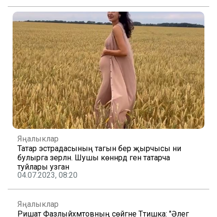
Яңалыклар
Татар эстрадасының тагын бер җырчысы әни
булырга әзерләнә. Шушы көннәрдә генә татарча
туйлары узган
04.07.2023, 08:20
Яңалыклар
Ришат Фазлыйәхмәтовның сөйгәне Тәтишка: "Әлегә