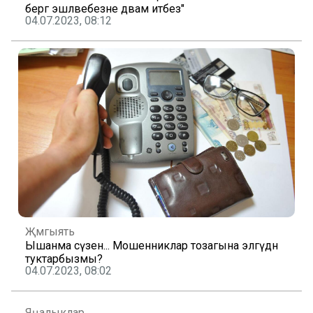
бергә эшләвебезне дәвам итәбез"
04.07.2023, 08:12
Җәмгыять
Ышанма сүзенә... Мошенниклар тозагына эләгүдән
туктарбызмы?
04.07.2023, 08:02
Яңалыклар