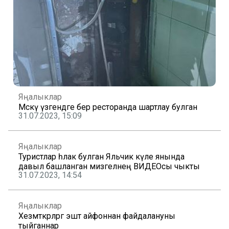
Яңалыклар
Мәскәү үзәгендәге бер ресторанда шартлау булган
31.07.2023, 15:09
Яңалыклар
Туристлар һәлак булган Яльчик күле янында
давыл башланган мизгелнең ВИДЕОсы чыкты
31.07.2023, 14:54
Яңалыклар
Хезмәткәрләргә эштә айфоннан файдалануны
тыйганнар