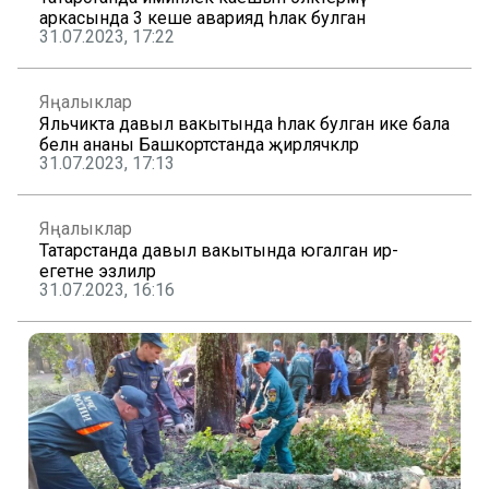
аркасында 3 кеше авариядә һәлак булган
31.07.2023, 17:22
Яңалыклар
Яльчикта давыл вакытында һәлак булган ике бала
белән ананы Башкортстанда җирләячәкләр
31.07.2023, 17:13
Яңалыклар
Татарстанда давыл вакытында югалган ир-
егетне эзлиләр
31.07.2023, 16:16