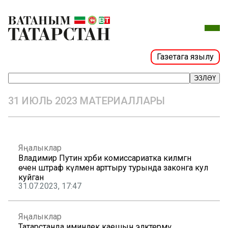
Газетага язылу
ЭЗЛӘҮ
31 ИЮЛЬ 2023 МАТЕРИАЛЛАРЫ
Яңалыклар
Владимир Путин хәрби комиссариатка килмәгән
өчен штраф күләмен арттыру турында законга кул
куйган
31.07.2023, 17:47
Яңалыклар
Татарстанда иминлек каешын эләктермәү