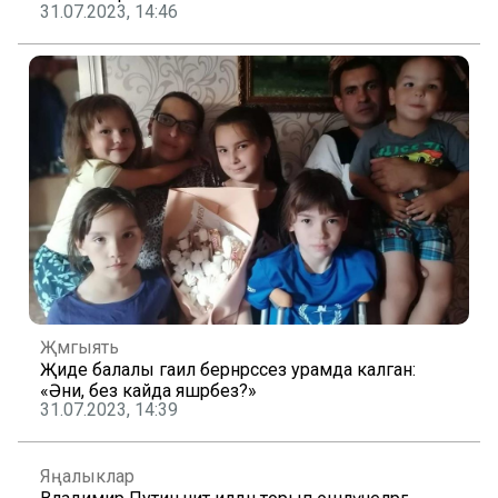
31.07.2023, 14:46
Җәмгыять
Җиде балалы гаилә бернәрсәсез урамда калган:
«Әни, без кайда яшәрбез?»
31.07.2023, 14:39
Яңалыклар