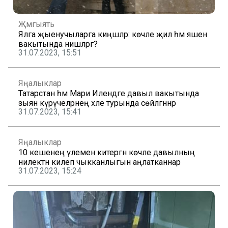
Җәмгыять
Ялга җыенучыларга киңәшләр: көчле җил һәм яшен
вакытында нишләргә?
31.07.2023, 15:51
Яңалыклар
Татарстан һәм Мари Илендәге давыл вакытында
зыян күрүчеләрнең хәле турында сөйләгәннәр
31.07.2023, 15:41
Яңалыклар
10 кешенең үлеменә китергән көчле давылның
нилектән килеп чыкканлыгын аңлатканнар
31.07.2023, 15:24