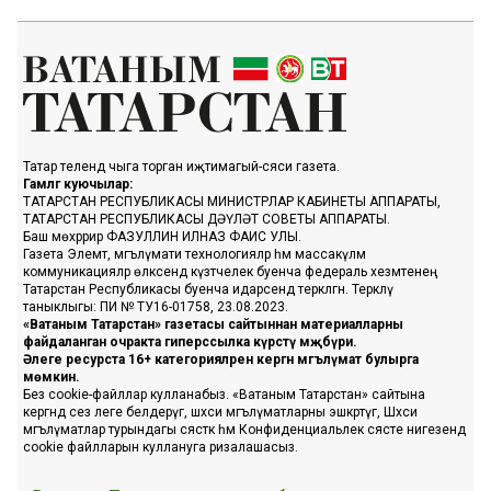
Татар телендә чыга торган иҗтимагый-сәяси газета.
Гамәлгә куючылар:
ТАТАРСТАН РЕСПУБЛИКАСЫ МИНИСТРЛАР КАБИНЕТЫ АППАРАТЫ,
ТАТАРСТАН РЕСПУБЛИКАСЫ ДӘҮЛӘТ СОВЕТЫ АППАРАТЫ.
Баш мөхәррир ФАЗУЛЛИН ИЛНАЗ ФАИС УЛЫ.
Газета Элемтә, мәгълүмати технологияләр һәм массакүләм
коммуникацияләр өлкәсендә күзәтчелек буенча федераль хезмәтенең
Татарстан Республикасы буенча идарәсендә теркәлгән. Теркәлү
таныклыгы: ПИ № ТУ16-01758, 23.08.2023.
«Ватаным Татарстан» газетасы сайтыннан материалларны
файдаланган очракта гиперссылка күрсәтү мәҗбүри.
Әлеге ресурста 16+ категорияләренә кергән мәгълүмат булырга
мөмкин.
Без cookie-файллар кулланабыз. «Ватаным Татарстан» сайтына
кергәндә сез әлеге белдерүгә, шәхси мәгълүматларны эшкәртүгә, Шәхси
мәгълүматлар турындагы сәясәткә һәм Конфиденциальлек сәясәте нигезендә
cookie файлларын куллануга ризалашасыз.