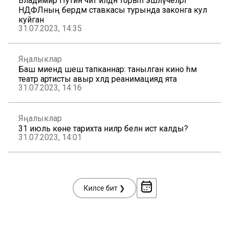
Владимир Путин чит илдән торып эшләүчеләргә
НДФЛның бердәм ставкасы турында законга кул
куйган
31.07.2023, 14:35
Яңалыклар
Баш миендә шеш тапканнар: танылган кино һәм
театр артисты авыр хәлдә реанимациядә ята
31.07.2023, 14:16
Яңалыклар
31 июль көне тарихта ниләр белән истә калды?
31.07.2023, 14:01
Киләсе бит ❯