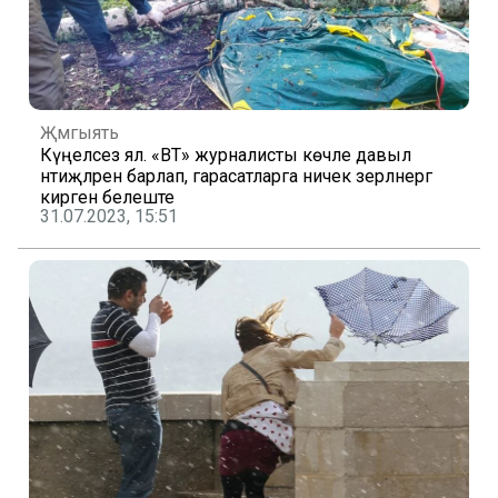
Җәмгыять
Күңелсез ял. «ВТ» журналисты көчле давыл
нәтиҗәләрен барлап, гарасатларга ничек әзерләнергә
кирәген белеште
31.07.2023, 15:51