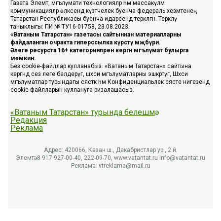
Газета Элемтә, мәгълүмати технологияләр һәм массакүләм
коммуникацияләр өлкәсендә күзәтчелек буенча федераль хезмәтенең
Татарстан Республикасы буенча идарәсендә теркәлгән. Теркәлү
таныклыгы: ПИ № ТУ16-01758, 23.08.2023.
«Ватаным Татарстан» газетасы сайтыннан материалларны
файдаланган очракта гиперссылка күрсәтү мәҗбүри.
Әлеге ресурста 16+ категорияләренә кергән мәгълүмат булырга
мөмкин.
Без cookie-файллар кулланабыз. «Ватаным Татарстан» сайтына
кергәндә сез әлеге белдерүгә, шәхси мәгълүматларны эшкәртүгә, Шәхси
мәгълүматлар турындагы сәясәткә һәм Конфиденциальлек сәясәте нигезендә
cookie файлларын куллануга ризалашасыз.
«Ватаным Татарстан» турында белешмә
Редакция
Реклама
Адрес: 420066, Казан ш., Декабристлар ур., 2 й.
Элемтә: 8 917 927-00-40, 222-09-70, www.vatantat.ru info@vatantat.ru
Реклама: vtreklama@mail.ru