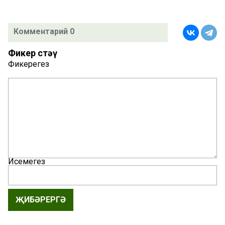
Комментарий 0
Фикер өстәү
Фикерегез
Исемегез
ҖИБӘРЕРГӘ