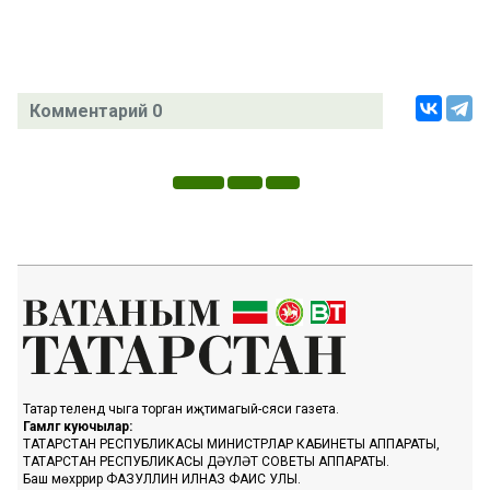
Комментарий 0
Татар телендә чыга торган иҗтимагый-сәяси газета.
Гамәлгә куючылар:
ТАТАРСТАН РЕСПУБЛИКАСЫ МИНИСТРЛАР КАБИНЕТЫ АППАРАТЫ,
ТАТАРСТАН РЕСПУБЛИКАСЫ ДӘҮЛӘТ СОВЕТЫ АППАРАТЫ.
Баш мөхәррир ФАЗУЛЛИН ИЛНАЗ ФАИС УЛЫ.