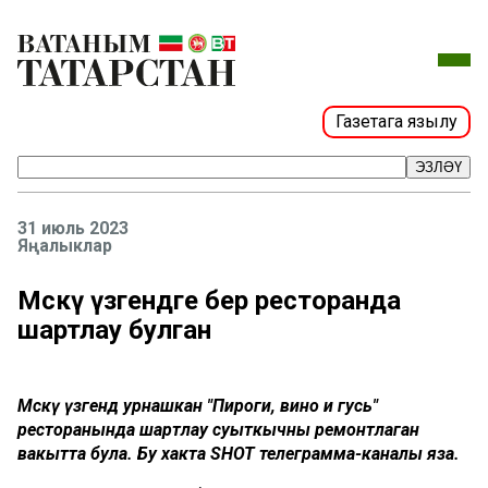
Газетага язылу
ЭЗЛӘҮ
31 июль 2023
Яңалыклар
Мәскәү үзәгендәге бер ресторанда
шартлау булган
Мәскәү үзәгендә урнашкан "Пироги, вино и гусь"
ресторанында шартлау суыткычны ремонтлаган
вакытта була. Бу хакта SHOT телеграмма-каналы яза.