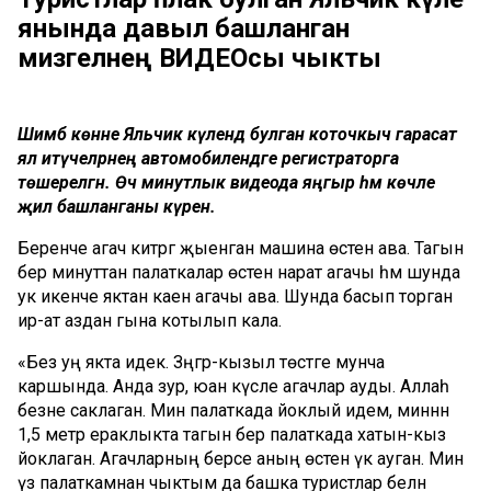
янында давыл башланган
мизгелнең ВИДЕОсы чыкты
Шимбә көнне Яльчик күлендә булган коточкыч гарасат
ял итүчеләрнең автомобилендәге регистраторга
төшерелгән. Өч минутлык видеода яңгыр һәм көчле
җил башланганы күренә.
Беренче агач китәргә җыенган машина өстенә ава. Тагын
бер минуттан палаткалар өстенә нарат агачы һәм шунда
ук икенче яктан каен агачы ава. Шунда басып торган
ир-ат аздан гына котылып кала.
«Без уң якта идек. Зәңгәр-кызыл төстәге мунча
каршында. Анда зур, юан кәүсәле агачлар ауды. Аллаһ
безне саклаган. Мин палаткада йоклый идем, миннән
1,5 метр ераклыкта тагын бер палаткада хатын-кыз
йоклаган. Агачларның берсе аның өстенә үк ауган. Мин
үз палаткамнан чыктым да башка туристлар белән