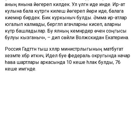
аның янына йөгереп килдек. Ул үлгән иде инде. Ир-ат
кулына бала күтәргән килеш йөгереп йөри иде, балага
киемнәр бирдек. Бик куркыныч булды. Әмма ир-атлар
югалып калмады, бергәләп агачларны кисеп, аларны
күтәрә башладылар. Бу ялның кемнәрдер өчен соңгысы
булуы кызганыч», – дип сөйли Волжскидан Екатерина.
Россия Гадәттән тыш хәлләр министрлыгының матбугат
хезмәте хәбәр иткәнчә, Идел буе федераль округында начар
һава шартлары аркасында 10 кеше һәлак булды, 76
кеше имгәнде.