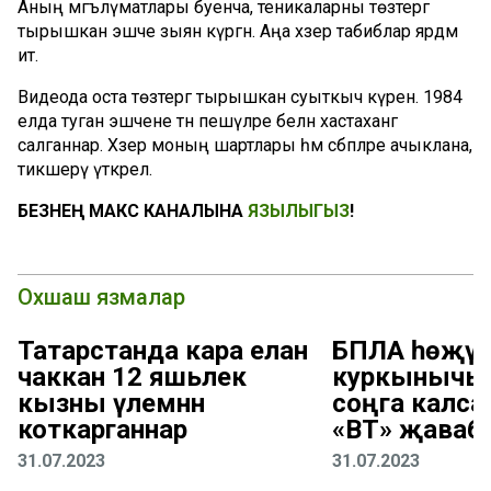
Аның мәгълүматлары буенча, теникаларны төзәтергә
тырышкан эшче зыян күргән. Аңа хәзер табиблар ярдәм
итә.
Видеода оста төзәтергә тырышкан суыткыч күренә. 1984
елда туган эшчене тән пешүләре белән хастаханәгә
салганнар. Хәзер моның шартлары һәм сәбәпләре ачыклана,
тикшерү үткәрелә.
БЕЗНЕҢ МАКС КАНАЛЫНА
ЯЗЫЛЫГЫЗ
!
Охшаш язмалар
Татарстанда кара елан
БПЛА һөҗү
чаккан 12 яшьлек
куркынычы 
кызны үлемнән
соңга калса
коткарганнар
«ВТ» җаваб
31.07.2023
31.07.2023