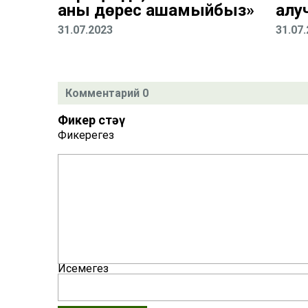
аны дөрес ашамыйбыз»
алу
31.07.2023
31.07
Комментарий 0
Фикер өстәү
Фикерегез
Исемегез