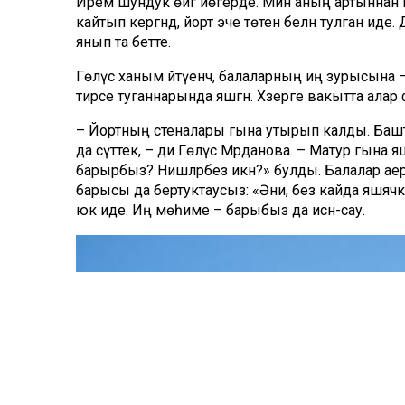
Ирем шундук өйгә йөгерде. Мин аның артыннан к
кайтып кергәндә, йорт эче төтен белән тулган и
янып та бетте.
Гөлүсә ханым әйтүенчә, балаларның иң зурысына – 
тирәсе туганнарында яшәгән. Хәзерге вакытта алар
– Йортның стеналары гына утырып калды. Баш
да сүттек, – ди Гөлүсә Мәрданова. – Матур гына яш
барырбыз? Нишләрбез икән?» булды. Балалар аер
барысы да бертуктаусыз: «Әни, без кайда яшәячәк
юк иде. Иң мөһиме – барыбыз да исән-сау.