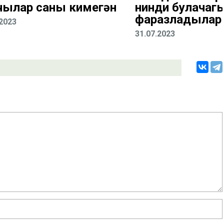
чылар саны кимегән
нинди булачаг
фаразладылар
.2023
31.07.2023