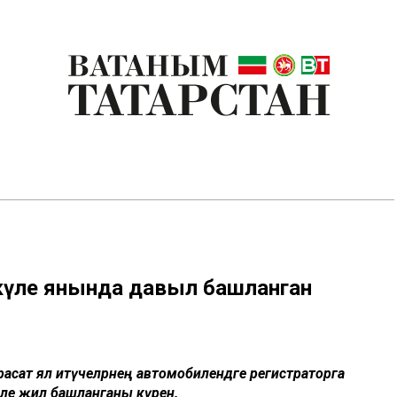
к күле янында давыл башланган
расат ял итүчеләрнең автомобилендәге регистраторга
ле җил башланганы күренә.