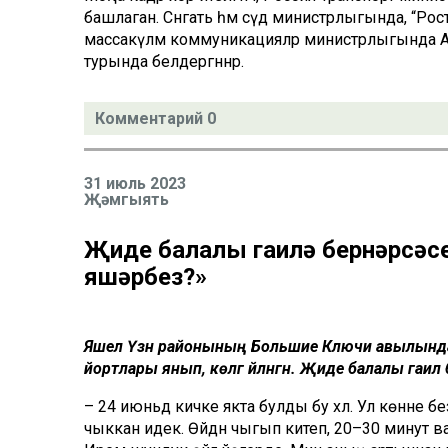
башлаган. Сәнәгать һәм сәүдә министрлыгында, “Ро
массакүләм коммуникацияләр министрлыгында А
турында белдергәннәр.
Комментарий 0
31 июль 2023
Җәмгыять
Җиде балалы гаилә бернәрсәсез
яшәрбез?»
Яшел Үзән районының Большие Ключи авылында яш
йортлары янып, көлгә әйләнгән. Җиде балалы гаилә
– 24 июньдә кичке якта булды бу хәл. Ул көнне
чыккан идек. Өйдән чыгып китеп, 20–30 минут в