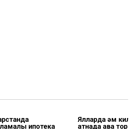
арстанда
Ялларда һәм ки
ламалы ипотека
атнада һава т