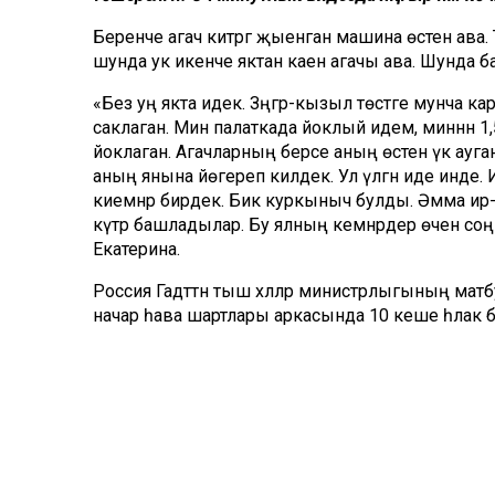
Беренче агач китәргә җыенган машина өстенә ава.
шунда ук икенче яктан каен агачы ава. Шунда б
«Без уң якта идек. Зәңгәр-кызыл төстәге мунча ка
саклаган. Мин палаткада йоклый идем, миннән 1
йоклаган. Агачларның берсе аның өстенә үк ауг
аның янына йөгереп килдек. Ул үлгән иде инде. И
киемнәр бирдек. Бик куркыныч булды. Әмма ир-
күтәрә башладылар. Бу ялның кемнәрдер өчен с
Екатерина.
Россия Гадәттән тыш хәлләр министрлыгының матбу
начар һава шартлары аркасында 10 кеше һәлак б