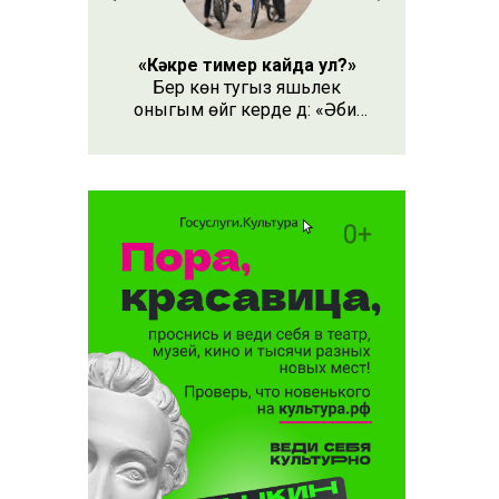
«Кәкре тимер кайда ул?»
Бер көн тугыз яшьлек
оныгым өйгә керде дә: «Әби,
безнең кәкре тимер кайда
ул?» – дип сорады.
ләсе
орышы