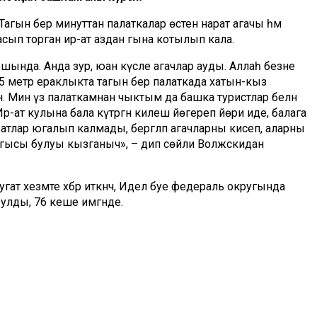
 Тагын бер минуттан палаткалар өстенә нарат агачы һәм
асып торган ир-ат аздан гына котылып кала.
ршында. Анда зур, юан кәүсәле агачлар ауды. Аллаһ безне
,5 метр ераклыкта тагын бер палаткада хатын-кыз
ан. Мин үз палаткамнан чыктым да башка туристлар белән
р-ат кулына бала күтәргән килеш йөгереп йөри иде, балага
атлар югалып калмады, бергәләп агачларны кисеп, аларны
оңгысы булуы кызганыч», – дип сөйли Волжскидан
гат хезмәте хәбәр иткәнчә, Идел буе федераль округында
улды, 76 кеше имгәнде.