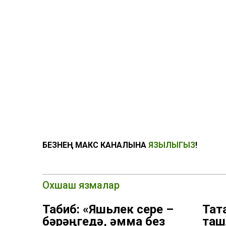
БЕЗНЕҢ МАКС КАНАЛЫНА
ЯЗЫЛЫГЫЗ
!
Охшаш язмалар
Табиб: «Яшьлек сере –
Тат
бәрәңгедә, әмма без
таш