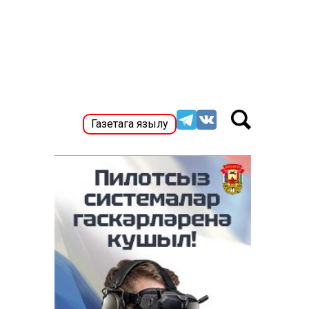
Газетага язылу