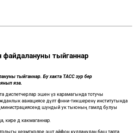
н файдалануны тыйганнар
далануны тыйганнар. Бу хакта ТАСС зур бер
аянып яза.
тта диспетчерлар эшен үз карамагында тотучы
ажданлык авиациясе дәүләт фәнни-тикшеренү институтында
дминистрациясендә шундый ук тыюның гамәлдә булуы
а, кире дә какмаганнар.
истрлыгы хезмәткәрләре эштә айфон кулланудан баш тарта