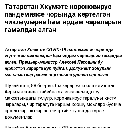
Татарстан Хөкүмәте короновирус
пандемиясе чорында кертелгән
чикләүләрне һәм ярдәм чараларын
гамәлдән алган
Татарстан Хөкүмәте COVID-19 пандемиясе чорында
кертелгән чикләүләрне һәм ярдәм чараларын гамәлдән
алган. Премьер-министр Алексей Песошин бу
җәһәттән карарга кул куйган. Документ хокукый
мәгълүматлар рәсми порталына урнаштырылган.
Шулай итеп, 88 боерык һәм карар үз көчен югалткан.
Аерым алганда, табибларга кызыксындыру
максатындагы түләүләр, коронавирус таралуны кисәтү
чаралары, чир таралуга каршы көрәшү мәсьәләләре буенча
проектлар, актлар әзерләү тәртибе турында төрле
документлар.
Шулай ук битлек режимы, QR-кодлар, үзизоляция