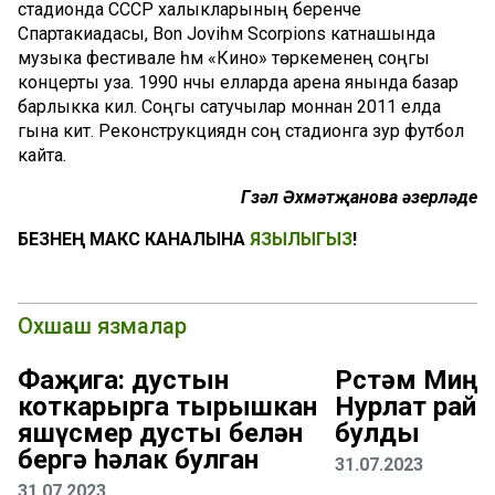
стадионда
СССР халыкларының беренче
Спартакиадасы,
Bon
Jovi
һәм
Scorpions
катнашында
музыка фестивале һәм
«
Кино
»
төркеменең соңгы
концерты уз
а
.
19
90 нчы елларда арена янында базар
барлыкка кил
ә. С
оңгы сатучылар
моннан 2011 елда
гына китә.
Р
еконструкция
дән
соң стадионга зур футбол
кайта
.
Гүзәл
Әхмәтҗанова
әзерләде
БЕЗНЕҢ МАКС КАНАЛЫНА
ЯЗЫЛЫГЫЗ
!
Охшаш язмалар
Фаҗига: дустын
Рөстәм Миңн
коткарырга тырышкан
Нурлат рай
яшүсмер дусты белән
булды
бергә һәлак булган
31.07.2023
31.07.2023