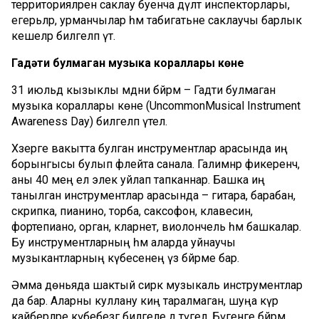
территорияләрен саклау буенча дәүләт инспекторлары,
егер
ь
ләр
,
урманчылар
һәм табигатьне саклаучы барлык
кешеләр
билгеләп үтә.
Гадәти булмаган музыка кораллары көне
31 июльдә кызыклы мәдәни бәйрәм
–
Гадәти булмаган
музыка кораллары көне
(
Uncommon
Musical
Instrument
Awareness
Day
) билгеләп
үтелә
.
Хәзерге вакытта булган инструментлар арасында иң
борынгысы
булып
флейта санала. Галимнәр
фикеренчә
,
аны
40 мең ел
элек уйлап тапканнар.
Башка иң
танылган инструментлар арасында
–
гитара, барабан
,
скрипка, пианино, торба, саксофон, клавесин,
фортепиано, орган, кларнет, виолонч
ель
һәм башкалар.
Бу инструментларның һәм аларда уйнаучы
музыкантларның
күбесенең
үз бәйрәме бар.
Әмма дөньяда шактый сирәк музыкаль инструментлар
да бар
.
Аларны куллану киң таралмаган, шуңа күрә
кайберләре
күбебезгә билгеле дә түгел.
Бүгенге бәйрәм