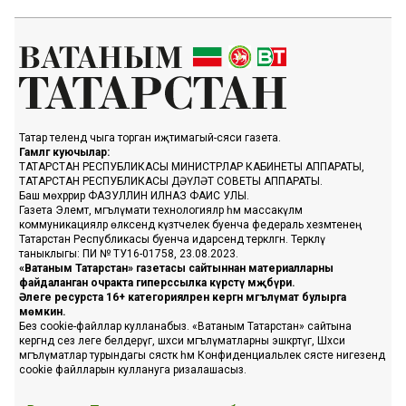
Татар телендә чыга торган иҗтимагый-сәяси газета.
Гамәлгә куючылар:
ТАТАРСТАН РЕСПУБЛИКАСЫ МИНИСТРЛАР КАБИНЕТЫ АППАРАТЫ,
ТАТАРСТАН РЕСПУБЛИКАСЫ ДӘҮЛӘТ СОВЕТЫ АППАРАТЫ.
Баш мөхәррир ФАЗУЛЛИН ИЛНАЗ ФАИС УЛЫ.
Газета Элемтә, мәгълүмати технологияләр һәм массакүләм
коммуникацияләр өлкәсендә күзәтчелек буенча федераль хезмәтенең
Татарстан Республикасы буенча идарәсендә теркәлгән. Теркәлү
таныклыгы: ПИ № ТУ16-01758, 23.08.2023.
«Ватаным Татарстан» газетасы сайтыннан материалларны
файдаланган очракта гиперссылка күрсәтү мәҗбүри.
Әлеге ресурста 16+ категорияләренә кергән мәгълүмат булырга
мөмкин.
Без cookie-файллар кулланабыз. «Ватаным Татарстан» сайтына
кергәндә сез әлеге белдерүгә, шәхси мәгълүматларны эшкәртүгә, Шәхси
мәгълүматлар турындагы сәясәткә һәм Конфиденциальлек сәясәте нигезендә
cookie файлларын куллануга ризалашасыз.