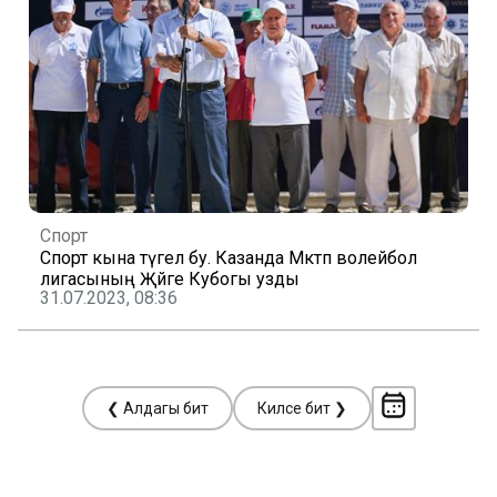
Спорт
Спорт кына түгел бу. Казанда Мәктәп волейбол
лигасының Җәйге Кубогы узды
31.07.2023, 08:36
❮ Алдагы бит
Киләсе бит ❯