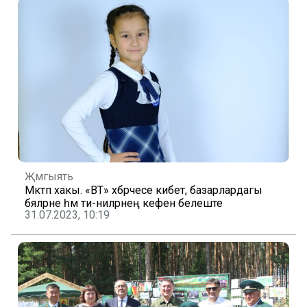
Җәмгыять
Мәктәп хакы. «ВТ» хәбәрчесе кибет, базарлардагы
бәяләрне һәм әти-әниләрнең кәефен белеште
31.07.2023, 10:19