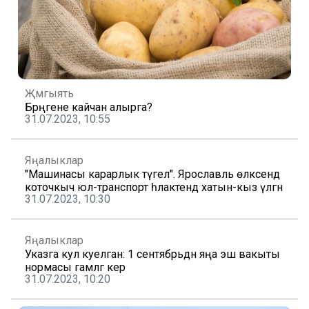
Җәмгыять
Бәрәңгене кайчан алырга?
31.07.2023, 10:55
Яңалыклар
"Машинасы карарлык түгел". Ярославль өлкәсендә
коточкыч юл-транспорт һәлакәтендә хатын-кыз үлгән
31.07.2023, 10:30
Яңалыклар
Указга кул куелган: 1 сентябрьдән яңа эш вакыты
нормасы гамәлгә керә
31.07.2023, 10:20