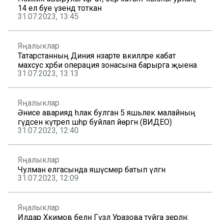
14 ел буе үзендә тоткан
31.07.2023, 13:45
Яңалыклар
Татарстанның Диния нәзарәте вәкилләре кабат
махсус хәрби операция зонасына барырга җыена
31.07.2023, 13:13
Яңалыклар
Әнисе авариядә һәлак булган 5 яшьлек малайның
гәүдәсен күтәреп шәһәр буйлап йөргән (ВИДЕО)
31.07.2023, 12:40
Яңалыклар
Чулман елгасында яшүсмер батып үлгән
31.07.2023, 12:09
Яңалыклар
Илдар Хәкимов белән Гүзәл Уразова туйга әзерләнә: