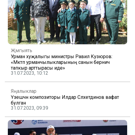
Җәмгыять
Урман хуҗалыгы министры Равил Кузюров:
«Мәктәп урманчылыкларының санын берничә
тапкыр арттырасы иде»
31.07.2023, 10:12
Яңалыклар
Үзешчән композиторы Илдар Сәләхетдинов вафат
булган
31.07.2023, 09:39