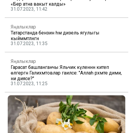
«Бер атна вакыт калды»
31.07.2023, 11:42
Яңалыклар
Татарстанда бензин һәм дизель ягулыгы
кыйммәтләнгән
31.07.2023, 11:35
Яңалыклар
Гарасат башланганчы Яльчик күленнән китеп
өлгергән Галиәхмәтовлар гаиләсе: "Аллаһ рәхмәте дими,
ни диясе?"
31.07.2023, 11:25