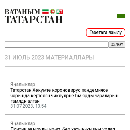
Газетага язылу
ЭЗЛӘҮ
31 ИЮЛЬ 2023 МАТЕРИАЛЛАРЫ
Яңалыклар
Татарстан Хөкүмәте короновирус пандемиясе
чорында кертелгән чикләүләрне һәм ярдәм чараларын
гамәлдән алган
31.07.2023, 13:54
Яңалыклар
Психик авырулы ир-ат, бер хатын-кызны урлап,