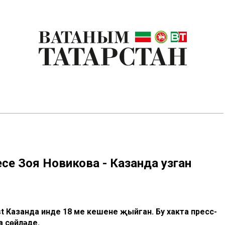
есе Зоя Новикова - Казанда узган
t Казанда инде 18 мең кешене җыйган. Бу хакта пресс-
 сөйләде.