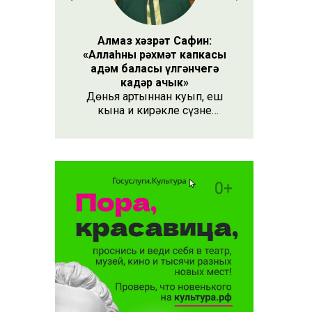
Алмаз хәзрәт Сафин:
«Аллаһның рәхмәт капкасы
адәм баласы үлгәнчегә
кадәр ачык»
Дөнья артыннан куып, еш
кына иң кирәкле сүзне
әйтергә онытабыз. «Рәхмәт»
сүзе бу. Әлеге сүзне күршең
яки дустыңа гына түгел,
Аллаһы Тәгаләгә дә әйтү
тиешле, чөнки кеше бөтен
яшәеше, барлыгы белән Аңа
бурычлы.