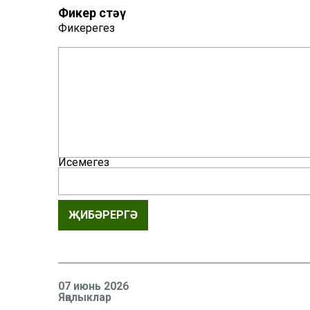
Фикер өстәү
Фикерегез
Исемегез
ҖИБӘРЕРГӘ
07 июнь 2026
Яңалыклар