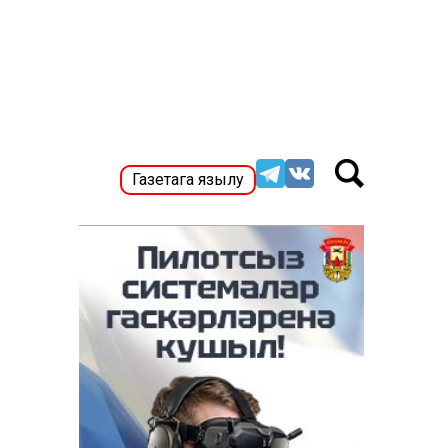
Газетага язылу