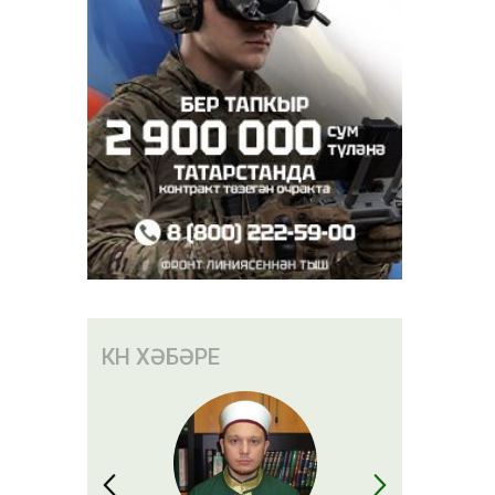
38 млн
КӨН ХӘБӘРЕ