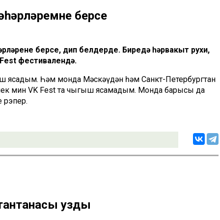
әһәрләремнең берсе
рләренең берсе, дип белдерде. Биредә һәрвакыт рухи,
 Fest фестивалендә.
ыш ясадым. Һәм монда Мәскәүдән һәм Санкт-Петербургтан
 Элек мин VK Fest та чыгыш ясамадым. Монда барысы да
е рэпер.
 тантанасы узды