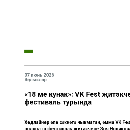
07 июнь 2026
Яңалыклар
«18 мең кунак»: VK Fest җитәкч
фестиваль турында
Хедлайнер әле сәхнәгә чыкмаган, әмма VK Fes
подходта фестиваль җитәкчесе Зоя Новикова