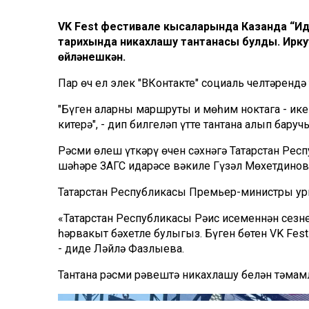
VK Fest фестивале кысаларында Казанда “Ид
тарихында никахлашу тантанасы булды. Ирку
өйләнешкән.
Пар өч ел элек "ВКонтакте" социаль челтәренд
"Бүген аларның маршруты иң мөһим ноктага - и
китерә", - дип билгеләп үтте тантана алып бару
Рәсми өлеш үткәрү өчен сәхнәгә Татарстан Респ
шәһәре ЗАГС идарәсе вәкиле Гүзәл Мөхетдино
Татарстан Республикасы Премьер-министры ур
«Татарстан Республикасы Рәис исеменнән сезнең
һәрвакыт бәхетле булыгыз. Бүген бөтен VK Fest 
- диде Ләйлә Фазлыева.
Тантана рәсми рәвештә никахлашу белән тәмам