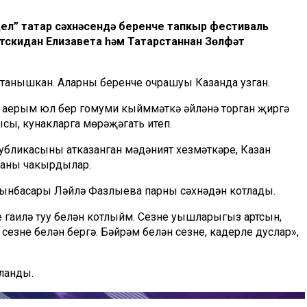
ел” татар сәхнәсендә беренче тапкыр фестиваль
тскидан Елизавета һәм Татарстаннан Зөлфәт
ә танышкан. Аларның беренче очрашуы Казанда узган.
ке аерым юл бер гомуми кыйммәткә әйләнә торган җиргә
чысы, кунакларга мөрәҗәгать итеп.
убликасының атказанган мәдәният хезмәткәре, Казан
ваны чакырдылар.
ынбасары Ләйлә Фазлыева парны сәхнәдән котлады.
 гаилә туу белән котлыйм. Сезнең уңышларыгыз артсын,
сезнең белән бергә. Бәйрәм белән сезне, кадерле дуслар»,
ланды.