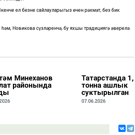
кенче ел безне сайлауларыгыз өчен рәхмәт, без бик
, һәм, Новикова сүзләренчә, бу яхшы традициягә әверелә.
тәм Миңнеханов
Татарстанда 1,
лат районында
тонна ашлык
ды
суктырылган
.2026
07.06.2026