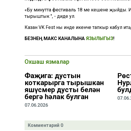
«Бу минутта фестиваль 18 мең кешене җыйды. И
тырыштык ", - диде ул.
Казан VK Fest ны инде икенче тапкыр кабул итә
БЕЗНЕҢ МАКС КАНАЛЫНА
ЯЗЫЛЫГЫЗ
!
Охшаш язмалар
Фаҗига: дустын
Рөс
коткарырга тырышкан
Нур
яшүсмер дусты белән
бул
бергә һәлак булган
07.06
07.06.2026
Комментарий 0