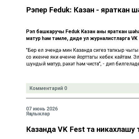
Рэпер Feduk: Казан - яраткан ш
Рэп башкаручы Feduk Казан аның яраткан шәһә
матур һәм тәмле, диде ул журналистларга VK
"Бер ел эчендә мин Казанда сигез тапкыр чыг
соң икенче яки өченче йорттагы кебек кайтам.
шундый матур, рәхәт һәм чиста", - дип билгеләд
Комментарий 0
07 июнь 2026
Яңалыклар
Казанда VK Fest та никахлашу