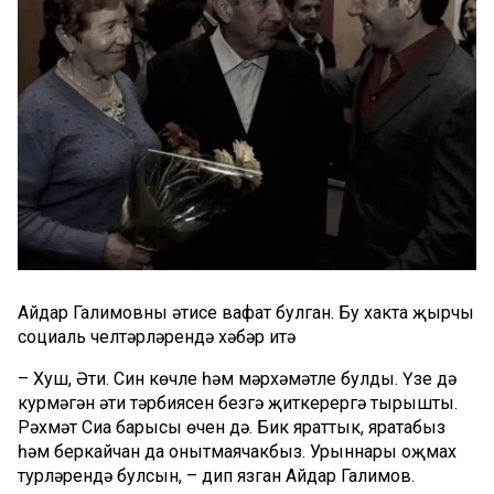
Айдар Галимовның әтисе вафат булган. Бу хакта җырчы
социаль челтәрләрендә хәбәр итә
– Хуш, Әти. Син көчле һәм мәрхәмәтле булдың. Үзең дә
курмәгән әти тәрбиясен безгә җиткерергә тырыштың.
Рәхмәт Сиңа барысы өчен дә. Бик яраттык, яратабыз
һәм беркайчан да онытмаячакбыз. Урыннарың оҗмах
турләрендә булсын, – дип язган Айдар Галимов.