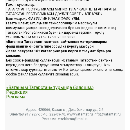
Татар телендә чыга торган иҗтимагый-сәяси газета.
Гамәлгә куючылар:
ТАТАРСТАН РЕСПУБЛИКАСЫ МИНИСТРЛАР КАБИНЕТЫ АППАРАТЫ,
ТАТАРСТАН РЕСПУБЛИКАСЫ ДӘҮЛӘТ СОВЕТЫ АППАРАТЫ.
Баш мөхәррир ФАЗУЛЛИН ИЛНАЗ ФАИС УЛЫ.
Газета Элемтә, мәгълүмати технологияләр һәм массакүләм
коммуникацияләр өлкәсендә күзәтчелек буенча федераль хезмәтенең
Татарстан Республикасы буенча идарәсендә теркәлгән. Теркәлү
таныклыгы: ПИ № ТУ16-01758, 23.08.2023.
«Ватаным Татарстан» газетасы сайтыннан материалларны
файдаланган очракта гиперссылка күрсәтү мәҗбүри.
Әлеге ресурста 16+ категорияләренә кергән мәгълүмат булырга
мөмкин.
Без cookie-файллар кулланабыз. «Ватаным Татарстан» сайтына
кергәндә сез әлеге белдерүгә, шәхси мәгълүматларны эшкәртүгә, Шәхси
мәгълүматлар турындагы сәясәткә һәм Конфиденциальлек сәясәте нигезендә
cookie файлларын куллануга ризалашасыз.
«Ватаным Татарстан» турында белешмә
Редакция
Реклама
Адрес: 420066, Казан ш., Декабристлар ур., 2 й.
Элемтә: 8 917 927-00-40, 222-09-70, www.vatantat.ru info@vatantat.ru
Реклама: vtreklama@mail.ru