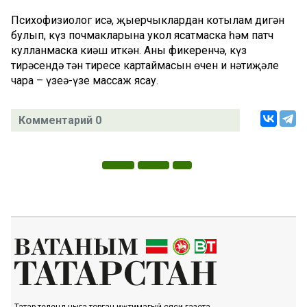
Психофизиолог исә, җыерчыклардан котылам дигән
булып, күз почмакларына укол ясатмаска һәм патч
кулланмаска киңәш иткән. Аның фикеренчә, күз
тирәсендә тән тиресе картаймасын өчен иң нәтиҗәле
чара – үзеңә-үзең массаж ясау.
Комментарий 0