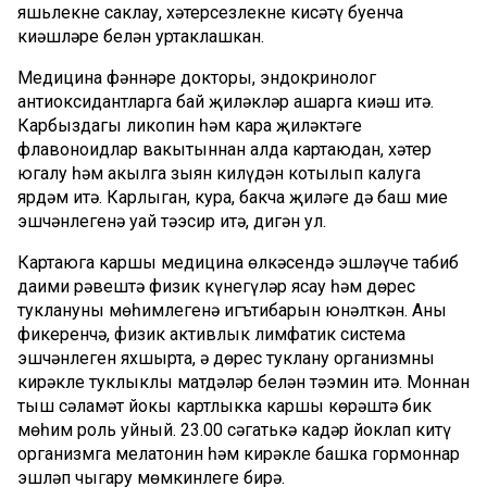
яшьлекне саклау, хәтерсезлекне кисәтү буенча
киңәшләре белән уртаклашкан.
Медицина фәннәре докторы, эндокринолог
антиоксидантларга бай җиләкләр ашарга киңәш итә.
Карбыздагы ликопин һәм кара җиләктәге
флавоноидлар вакытыннан алда картаюдан, хәтер
югалу һәм акылга зыян килүдән котылып калуга
ярдәм итә. Карлыган, кура, бакча җиләге дә баш мие
эшчәнлегенә уңай тәэсир итә, дигән ул.
Картаюга каршы медицина өлкәсендә эшләүче табиб
даими рәвештә физик күнегүләр ясау һәм дөрес
туклануның мөһимлегенә игътибарын юнәлткән. Аның
фикеренчә, физик активлык лимфатик система
эшчәнлеген яхшырта, ә дөрес туклану организмны
кирәкле туклыклы матдәләр белән тәэмин итә. Моннан
тыш сәламәт йокы картлыкка каршы көрәштә бик
мөһим роль уйный. 23.00 сәгатькә кадәр йоклап китү
организмга мелатонин һәм кирәкле башка гормоннар
эшләп чыгару мөмкинлеге бирә.