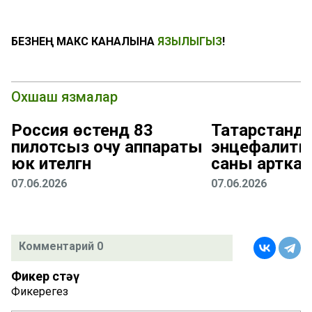
БЕЗНЕҢ МАКС КАНАЛЫНА
ЯЗЫЛЫГЫЗ
!
Охшаш язмалар
Россия өстендә 83
Татарстанда
пилотсыз очу аппараты
энцефалиты
юк ителгән
саны арткан
07.06.2026
07.06.2026
Комментарий 0
Фикер өстәү
Фикерегез