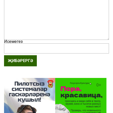
Исемегез
ҖИБӘРЕРГӘ