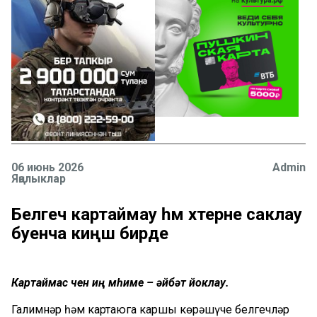
06 июнь 2026
Admin
Яңалыклар
Белгеч картаймау һәм хәтерне саклау
буенча киңәш бирде
Картаймас өчен иң мөһиме – әйбәт йоклау.
Галимнәр һәм картаюга каршы көрәшүче белгечләр