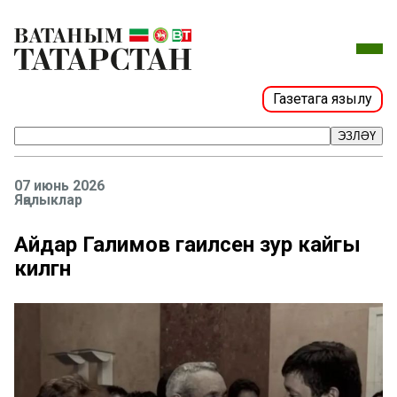
Газетага язылу
ЭЗЛӘҮ
07 июнь 2026
Яңалыклар
Айдар Галимов гаиләсенә зур кайгы
килгән