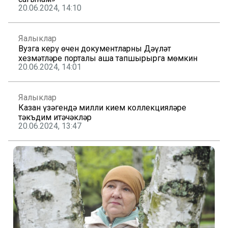
20.06.2024, 14:10
Яңалыклар
Вузга керү өчен документларны Дәүләт
хезмәтләре порталы аша тапшырырга мөмкин
20.06.2024, 14:01
Яңалыклар
Казан үзәгендә милли кием коллекцияләре
тәкъдим итәчәкләр
20.06.2024, 13:47