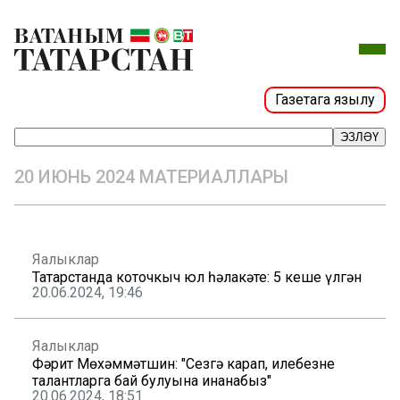
Газетага язылу
ЭЗЛӘҮ
20 ИЮНЬ 2024 МАТЕРИАЛЛАРЫ
Яңалыклар
Татарстанда коточкыч юл һәлакәте: 5 кеше үлгән
20.06.2024, 19:46
Яңалыклар
Фәрит Мөхәммәтшин: "Сезгә карап, илебезнең
талантларга бай булуына инанабыз"
20.06.2024, 18:51