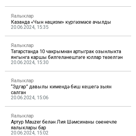
Яңалыклар
Казанда «Чын нацизм» күргәзмәсе ачылды
20.06.2024, 15:35
Яңалыклар
Татарстанда 10 чакрымнан артыграк озынлыкта
янгынга каршы билгеләнештәге юллар төзелгән
20.06.2024, 15:30
Яңалыклар
“Эдгар” давылы кимендә биш кешегә зыян
салган
20.06.2024, 15:06
Яңалыклар
Артур Mauzer белән Лия Шәмсинаның сөенечле
яңалыклары бар
20.06.2024, 15:02