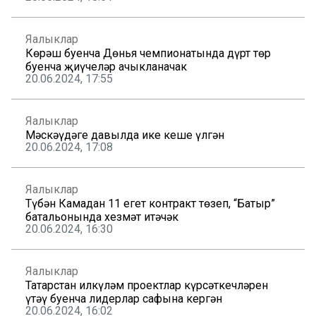
Яңалыклар
Көрәш буенча Дөнья чемпионатында дүрт төр
буенча җиңүчеләр ачыкланачак
20.06.2024, 17:55
Яңалыклар
Мәскәүдәге давылда ике кеше үлгән
20.06.2024, 17:08
Яңалыклар
Түбән Камадан 11 егет контракт төзеп, “Батыр”
батальонында хезмәт итәчәк
20.06.2024, 16:30
Яңалыклар
Татарстан илкүләм проектлар күрсәткечләрен
үтәү буенча лидерлар сафына кергән
20.06.2024, 16:02