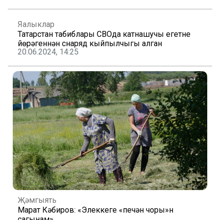
Яңалыклар
Татарстан табиблары СВОда катнашучы егетнең
йөрәгеннән снаряд кыйпылчыгы алган
20.06.2024, 14:25
Җәмгыять
Марат Кәбиров: «Элеккеге «печән чоры»н
сагынам»