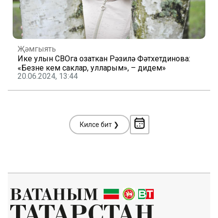
Җәмгыять
Ике улын СВОга озаткан Рәзилә Фәтхетдинова:
«Безне кем саклар, улларым», – дидем»
20.06.2024, 13:44
Киләсе бит ❯