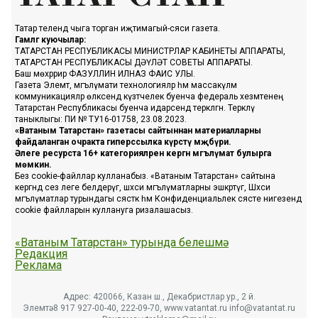
Татар телендә чыга торган иҗтимагый-сәяси газета.
Гамәлгә куючылар:
ТАТАРСТАН РЕСПУБЛИКАСЫ МИНИСТРЛАР КАБИНЕТЫ АППАРАТЫ,
ТАТАРСТАН РЕСПУБЛИКАСЫ ДӘҮЛӘТ СОВЕТЫ АППАРАТЫ.
Баш мөхәррир ФАЗУЛЛИН ИЛНАЗ ФАИС УЛЫ.
Газета Элемтә, мәгълүмати технологияләр һәм массакүләм
коммуникацияләр өлкәсендә күзәтчелек буенча федераль хезмәтенең
Татарстан Республикасы буенча идарәсендә теркәлгән. Теркәлү
таныклыгы: ПИ № ТУ16-01758, 23.08.2023.
«Ватаным Татарстан» газетасы сайтыннан материалларны
файдаланган очракта гиперссылка күрсәтү мәҗбүри.
Әлеге ресурста 16+ категорияләренә кергән мәгълүмат булырга
мөмкин.
Без cookie-файллар кулланабыз. «Ватаным Татарстан» сайтына
кергәндә сез әлеге белдерүгә, шәхси мәгълүматларны эшкәртүгә, Шәхси
мәгълүматлар турындагы сәясәткә һәм Конфиденциальлек сәясәте нигезендә
cookie файлларын куллануга ризалашасыз.
«Ватаным Татарстан» турында белешмә
Редакция
Реклама
Адрес: 420066, Казан ш., Декабристлар ур., 2 й.
Элемтә: 8 917 927-00-40, 222-09-70, www.vatantat.ru info@vatantat.ru