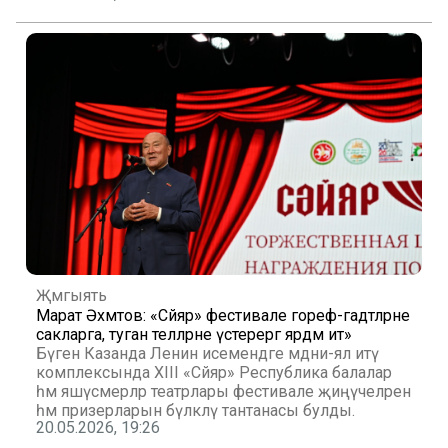
Җәмгыять
Марат Әхмәтов: «Сәйяр» фестивале гореф-гадәтләрне
сакларга, туган телләрне үстерергә ярдәм итә»
Бүген Казанда Ленин исемендәге мәдәни-ял итү
комплексында XIII «Сәйяр» Республика балалар
һәм яшүсмерләр театрлары фестивале җиңүчеләрен
һәм призерларын бүләкләү тантанасы булды.
20.05.2026, 19:26