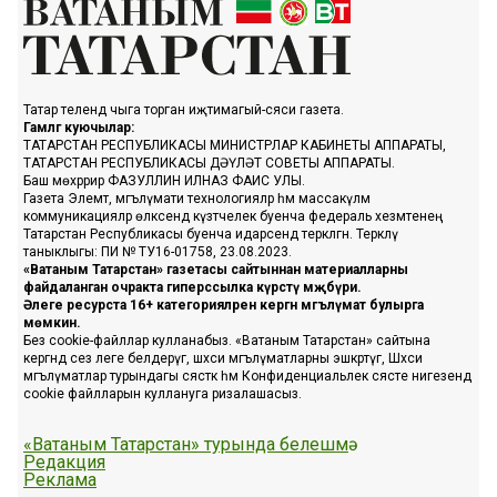
Татар телендә чыга торган иҗтимагый-сәяси газета.
Гамәлгә куючылар:
ТАТАРСТАН РЕСПУБЛИКАСЫ МИНИСТРЛАР КАБИНЕТЫ АППАРАТЫ,
ТАТАРСТАН РЕСПУБЛИКАСЫ ДӘҮЛӘТ СОВЕТЫ АППАРАТЫ.
Баш мөхәррир ФАЗУЛЛИН ИЛНАЗ ФАИС УЛЫ.
Газета Элемтә, мәгълүмати технологияләр һәм массакүләм
коммуникацияләр өлкәсендә күзәтчелек буенча федераль хезмәтенең
Татарстан Республикасы буенча идарәсендә теркәлгән. Теркәлү
таныклыгы: ПИ № ТУ16-01758, 23.08.2023.
«Ватаным Татарстан» газетасы сайтыннан материалларны
файдаланган очракта гиперссылка күрсәтү мәҗбүри.
Әлеге ресурста 16+ категорияләренә кергән мәгълүмат булырга
мөмкин.
Без cookie-файллар кулланабыз. «Ватаным Татарстан» сайтына
кергәндә сез әлеге белдерүгә, шәхси мәгълүматларны эшкәртүгә, Шәхси
мәгълүматлар турындагы сәясәткә һәм Конфиденциальлек сәясәте нигезендә
cookie файлларын куллануга ризалашасыз.
«Ватаным Татарстан» турында белешмә
Редакция
Реклама