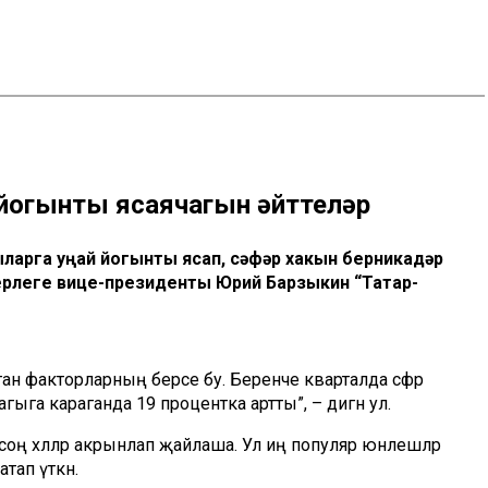
 йогынты ясаячагын әйттеләр
ыларга уңай йогынты ясап, сәфәр хакын берникадәр
ерлеге вице-президенты Юрий Барзыкин “Татар-
ган факторларның берсе бу. Беренче кварталда сәфәр
га караганда 19 процентка артты”, – дигән ул.
соң хәлләр акрынлап җайлаша. Ул иң популяр юнәлешләр
тап үткән.