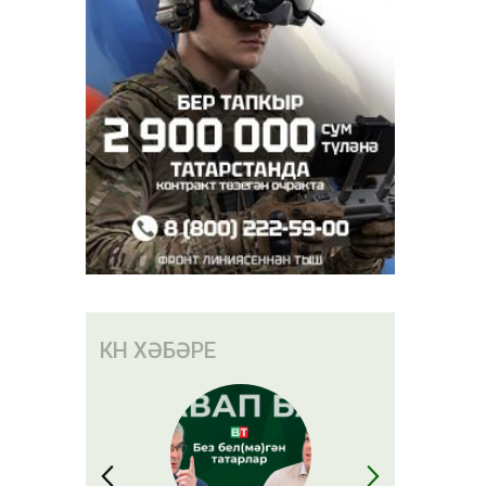
КӨН ХӘБӘРЕ
күбрәк
әргә