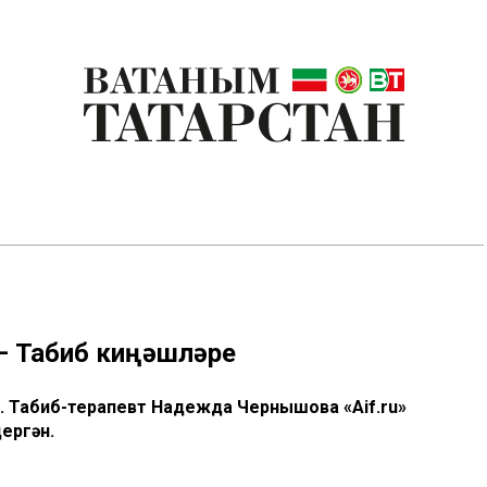
 – Табиб киңәшләре
к. Табиб-терапевт Надежда Чернышова «Aif.ru»
ергән.