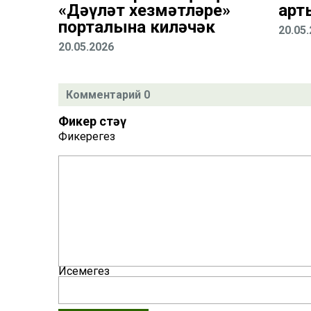
«Дәүләт хезмәтләре»
арт
порталына киләчәк
20.05
20.05.2026
Комментарий 0
Фикер өстәү
Фикерегез
Исемегез