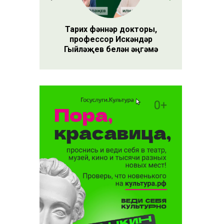
улы алу
елә
Тарих фәннәр докторы,
профессор Искәндәр
Гыйләҗев белән әңгәмә