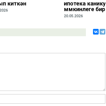
ып киткән
ипотека каник
мөмкинлеге бир
.2026
20.05.2026