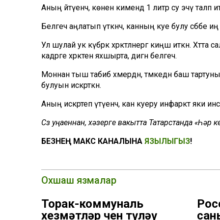
Аның әйтүенчә, көненә кимендә 1 литр су эчү таләп ите
Белгеч аңлатып үткәнчә, канның куе булу сәбәбе иң
Ул шулай ук күбрәк хәрәкәтләнергә киңәш иткән. Хәт
кадәрге хәрәкәтен яхшырта, дигән белгеч.
Моннан тыш табиб хәмердән, тәмәкедән баш тартун
булуын искәрткән.
Аның искәртеп үтүенчә, кан куеру инфаркт яки инсул
Сүз уңаеннан, хәзерге вакытта Татарстанда «Һәр
БЕЗНЕҢ МАКС КАНАЛЫНА
ЯЗЫЛЫГЫЗ
!
Охшаш язмалар
Торак-коммуналь
Рос
хезмәтләр өчен түләү
сан