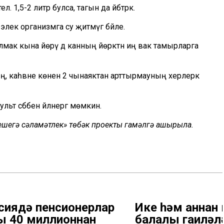
лә. 1,5-2 литр булса, тагын да әйбәтрәк.
 элек организмга су җитмәүгә бәйле.
та салмак кына йөрү дә канның йөрәктән иң вак тамырларга
ың, каһвәне көненә 2 чынаяктан арттырмауның хәерлерәк
ьт сәбәбенә әйләнергә мөмкин.
 кешегә сәламәтлек» төбәк проекты гамәлгә ашырыла.
сиядә пенсионерлар
Ике һәм аннан 
ы 40 миллионнан
балалы гаиләл