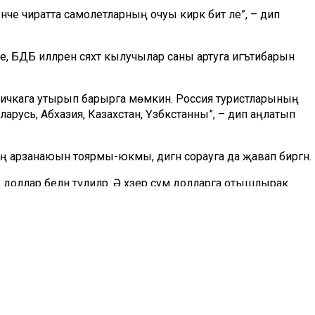
нче чиратта самолетларның очуы кирәк бит әле”, – дип
ле, БДБ илләренә сәяхәт кылучылар саны артуга игътибарын
тричкага утырып барырга мөмкин. Россия туристларының
арусь, Абхазия, Казахстан, Үзбәкстанны”, – дип аңлатып
ның арзанаюын тоярмы-юкмы, дигән сорауга да җавап биргән.
 доллар белән түлиләр. Ә хәзер сум долларга отышлырак
.
декабреннән беренче тапкыр 69,92 сумга кадәр төшкән.
әтиҗәле конкурентлыкка сәләтле икътисад» илкүләм проекты