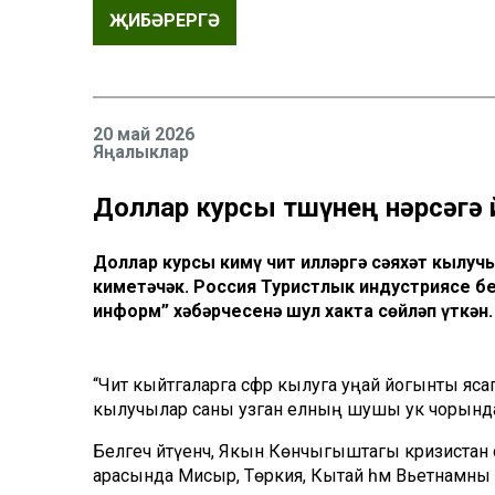
ҖИБӘРЕРГӘ
20 май 2026
Яңалыклар
Доллар курсы төшүнең нәрсәгә
Доллар курсы кимү чит илләргә сәяхәт кылуч
киметәчәк. Россия Туристлык индустриясе б
информ” хәбәрчесенә шул хакта сөйләп үткән.
“Чит кыйтгаларга сәфәр кылуга уңай йогынты яса
кылучылар саны узган елның шушы ук чорындагы
Белгеч әйтүенчә, Якын Көнчыгыштагы кризистан 
арасында Мисыр, Төркия, Кытай һәм Вьетнамны а