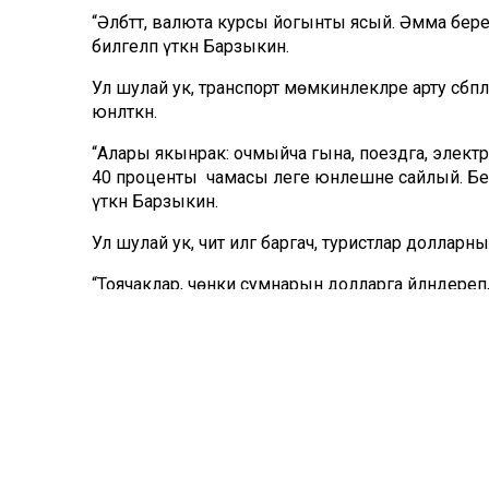
“Әлбәттә, валюта курсы йогынты ясый. Әмма бере
билгеләп үткән Барзыкин.
Ул шулай ук, транспорт мөмкинлекләре арту сәбәп
юнәлткән.
“Алары якынрак: очмыйча гына, поездга, элек
40 проценты чамасы әлеге юнәлешне сайлый. Бел
үткән Барзыкин.
Ул шулай ук, чит илгә баргач, туристлар доллар
“Тоячаклар, чөнки сумнарын долларга әйләндереп,
шартларда алыштырыла”, –дип йомгак ясаган ул
Сүз уңаеннан, бүген доллар курсы 2023 елның 6 
Сүз уңаеннан, хәзерге вакытта Татарстанда «Н
гамәлгә ашырыла.
Комментарий 0