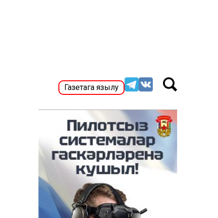
Газетага язылу