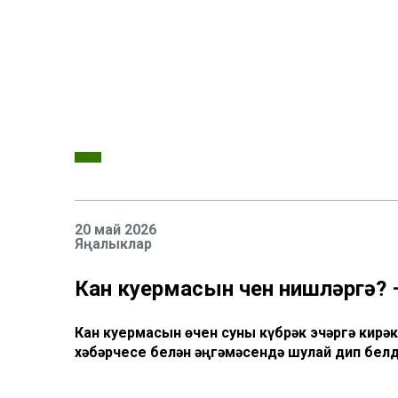
20 май 2026
Яңалыклар
Кан куермасын өчен нишләргә?
Кан куермасын өчен суны күбрәк эчәргә кирә
хәбәрчесе белән әңгәмәсендә шулай дип белд