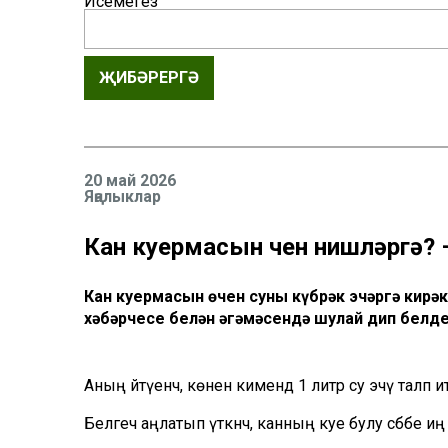
Исемегез
ҖИБӘРЕРГӘ
20 май 2026
Яңалыклар
Кан куермасын өчен нишләргә?
Кан куермасын өчен суны күбрәк эчәргә кирә
хәбәрчесе белән әңгәмәсендә шулай дип белде
Аның әйтүенчә, көненә кимендә 1 литр су эчү таләп ите
Белгеч аңлатып үткәнчә, канның куе булу сәбәбе иң