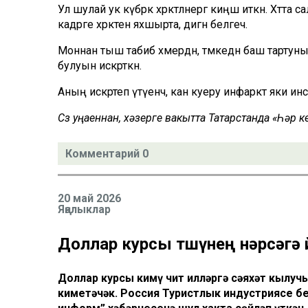
Ул шулай ук күбрәк хәрәкәтләнергә киңәш иткән. Хәт
кадәрге хәрәкәтен яхшырта, дигән белгеч.
Моннан тыш табиб хәмердән, тәмәкедән баш тартун
булуын искәрткән.
Аның искәртеп үтүенчә, кан куеру инфаркт яки инсул
Сүз уңаеннан, хәзерге вакытта Татарстанда «Һәр
Комментарий 0
20 май 2026
Яңалыклар
Доллар курсы төшүнең нәрсәгә
Доллар курсы кимү чит илләргә сәяхәт кылучы
киметәчәк. Россия Туристлык индустриясе б