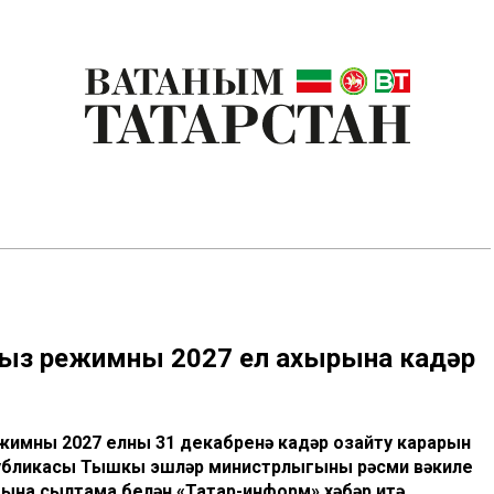
асыз режимны 2027 ел ахырына кадәр
имны 2027 елның 31 декабренә кадәр озайту карарын
публикасы Тышкы эшләр министрлыгының рәсми вәкиле
гына сылтама белән «Татар-информ» хәбәр итә.