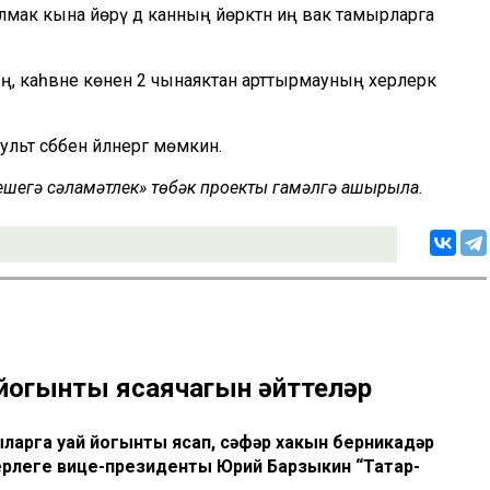
та салмак кына йөрү дә канның йөрәктән иң вак тамырларга
ың, каһвәне көненә 2 чынаяктан арттырмауның хәерлерәк
ьт сәбәбенә әйләнергә мөмкин.
 кешегә сәламәтлек» төбәк проекты гамәлгә ашырыла.
 йогынты ясаячагын әйттеләр
ларга уңай йогынты ясап, сәфәр хакын берникадәр
ерлеге вице-президенты Юрий Барзыкин “Татар-