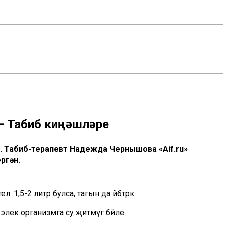
 – Табиб киңәшләре
к. Табиб-терапевт Надежда Чернышова «Aif.ru»
ргән.
лә. 1,5-2 литр булса, тагын да әйбәтрәк.
 элек организмга су җитмәүгә бәйле.