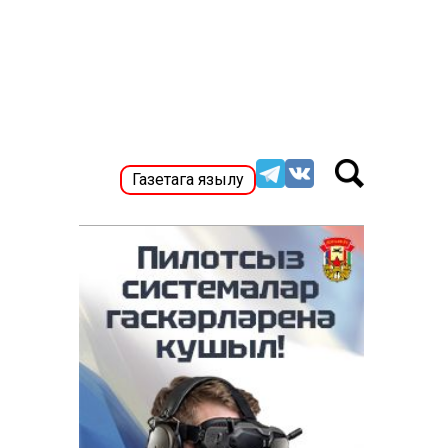
Газетага язылу