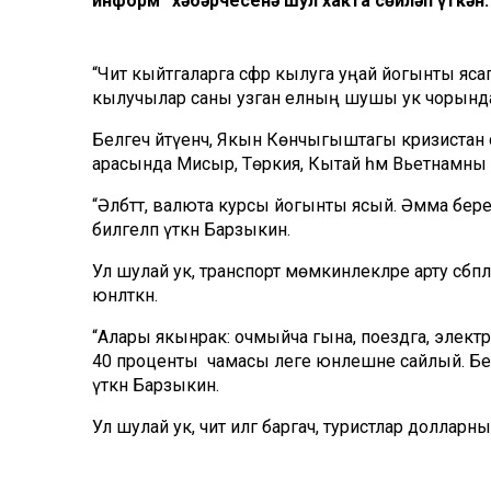
информ” хәбәрчесенә шул хакта сөйләп үткән.
“Чит кыйтгаларга сәфәр кылуга уңай йогынты яса
кылучылар саны узган елның шушы ук чорындагы
Белгеч әйтүенчә, Якын Көнчыгыштагы кризистан 
арасында Мисыр, Төркия, Кытай һәм Вьетнамны а
“Әлбәттә, валюта курсы йогынты ясый. Әмма бере
билгеләп үткән Барзыкин.
Ул шулай ук, транспорт мөмкинлекләре арту сәбәп
юнәлткән.
“Алары якынрак: очмыйча гына, поездга, элек
40 проценты чамасы әлеге юнәлешне сайлый. Бел
үткән Барзыкин.
Ул шулай ук, чит илгә баргач, туристлар доллар
“Тоячаклар, чөнки сумнарын долларга әйләндереп,