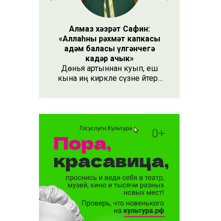
иның
Алмаз хәзрәт Сафин:
дә вафат
«Аллаһның рәхмәт капкасы
адәм баласы үлгәнчегә
кадәр ачык»
Дөнья артыннан куып, еш
кына иң кирәкле сүзне әйтергә
онытабыз. «Рәхмәт» сүзе бу.
Әлеге сүзне күршең яки
дустыңа гына түгел, Аллаһы
Тәгаләгә дә әйтү тиешле, чөнки
кеше бөтен яшәеше, барлыгы
белән Аңа бурычлы.