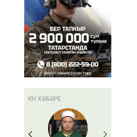
КӨН ХӘБӘРЕ