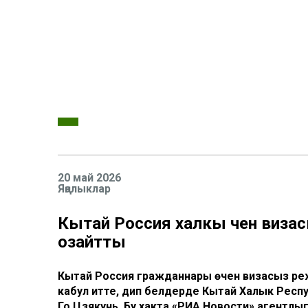
20 май 2026
Яңалыклар
Кытай Россия халкы өчен виз
озайтты
Кытай Россия гражданнары өчен визасыз реж
кабул итте, дип белдерде Кытай Халык Рес
Го Цзякунь. Бу хакта «РИА Новости» агентлы