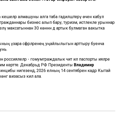
да кешеләр алмашуны алга таба гадиләштерү өчен кабул
ия гражданнары бизнес алып бару, туризм, истәлекле урыннар
белү максатыннан 30 көннән дә артык булмаган вакытка
ының үзара сәфәрләренең уңайлылыгын арттыру буенча
унь.
нән россиялеләр - гомумграждалык чит ил паспорты ияләре
жим кертте. Декабрьдә РФ Президенты
Владимир
 принцибы нигезендә, 2026 елның 14 сентябренә кадәр Кытай
нгә визасыз килә ала.