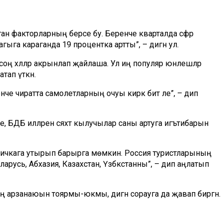
ган факторларның берсе бу. Беренче кварталда сәфәр
га караганда 19 процентка артты”, – дигән ул.
соң хәлләр акрынлап җайлаша. Ул иң популяр юнәлешләр
тап үткән.
нче чиратта самолетларның очуы кирәк бит әле”, – дип
ле, БДБ илләренә сәяхәт кылучылар саны артуга игътибарын
тричкага утырып барырга мөмкин. Россия туристларының
арусь, Абхазия, Казахстан, Үзбәкстанны”, – дип аңлатып
ның арзанаюын тоярмы-юкмы, дигән сорауга да җавап биргән.
 доллар белән түлиләр. Ә хәзер сум долларга отышлырак