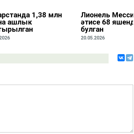
арстанда 1,38 млн
Лионель Месс
на ашлык
әтисе 68 яшен
тырылган
булган
.2026
20.05.2026