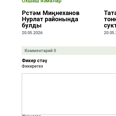
Охшаш язмалар
Рөстәм Миңнеханов
Тат
Нурлат районында
тон
булды
сук
20.05.2026
20.05
Комментарий 0
Фикер өстәү
Фикерегез