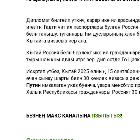
Дипломат билгеләп үткәнчә, карар ике ил арасын
ителгән. Гадәти чит ил паспортлары булган Росс
белән танышу, туганнары һәм дусларының хәлен 
Кытайга визасыз керә ала.
Кытай Россия белән берлектә ике ил гражданнар
тырышлыкны дәвам итәргә әзер, дип өстәде Го Цзяк
Искәртеп үтәбез, Кытай 2025 елның 15 сентябрен
өчен сынау шарты белән 30 көнлек визасыз ре
Путин
имзалаган указ буенча, үзара мөнәсәбәтләр
Халык Республикасы гражданнары Россиягә 30 кө
БЕЗНЕҢ МАКС КАНАЛЫНА
ЯЗЫЛЫГЫЗ
!