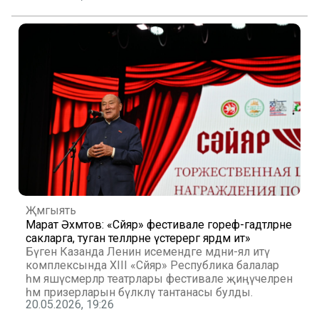
Җәмгыять
Марат Әхмәтов: «Сәйяр» фестивале гореф-гадәтләрне
сакларга, туган телләрне үстерергә ярдәм итә»
Бүген Казанда Ленин исемендәге мәдәни-ял итү
комплексында XIII «Сәйяр» Республика балалар
һәм яшүсмерләр театрлары фестивале җиңүчеләрен
һәм призерларын бүләкләү тантанасы булды.
20.05.2026, 19:26