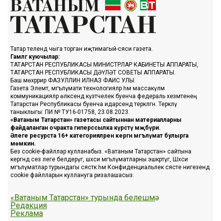
Татар телендә чыга торган иҗтимагый-сәяси газета.
Гамәлгә куючылар:
ТАТАРСТАН РЕСПУБЛИКАСЫ МИНИСТРЛАР КАБИНЕТЫ АППАРАТЫ,
ТАТАРСТАН РЕСПУБЛИКАСЫ ДӘҮЛӘТ СОВЕТЫ АППАРАТЫ.
Баш мөхәррир ФАЗУЛЛИН ИЛНАЗ ФАИС УЛЫ.
Газета Элемтә, мәгълүмати технологияләр һәм массакүләм
коммуникацияләр өлкәсендә күзәтчелек буенча федераль хезмәтенең
Татарстан Республикасы буенча идарәсендә теркәлгән. Теркәлү
таныклыгы: ПИ № ТУ16-01758, 23.08.2023.
«Ватаным Татарстан» газетасы сайтыннан материалларны
файдаланган очракта гиперссылка күрсәтү мәҗбүри.
Әлеге ресурста 16+ категорияләренә кергән мәгълүмат булырга
мөмкин.
Без cookie-файллар кулланабыз. «Ватаным Татарстан» сайтына
кергәндә сез әлеге белдерүгә, шәхси мәгълүматларны эшкәртүгә, Шәхси
мәгълүматлар турындагы сәясәткә һәм Конфиденциальлек сәясәте нигезендә
cookie файлларын куллануга ризалашасыз.
«Ватаным Татарстан» турында белешмә
Редакция
Реклама