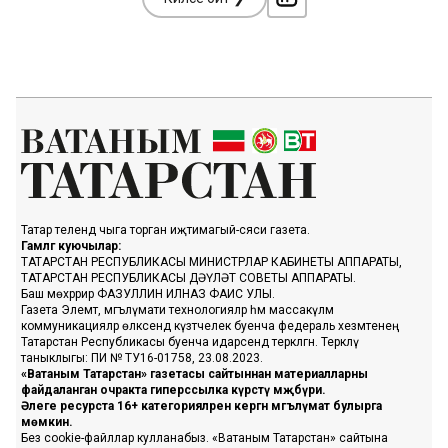
Татар телендә чыга торган иҗтимагый-сәяси газета.
Гамәлгә куючылар:
ТАТАРСТАН РЕСПУБЛИКАСЫ МИНИСТРЛАР КАБИНЕТЫ АППАРАТЫ,
ТАТАРСТАН РЕСПУБЛИКАСЫ ДӘҮЛӘТ СОВЕТЫ АППАРАТЫ.
Баш мөхәррир ФАЗУЛЛИН ИЛНАЗ ФАИС УЛЫ.
Газета Элемтә, мәгълүмати технологияләр һәм массакүләм
коммуникацияләр өлкәсендә күзәтчелек буенча федераль хезмәтенең
Татарстан Республикасы буенча идарәсендә теркәлгән. Теркәлү
таныклыгы: ПИ № ТУ16-01758, 23.08.2023.
«Ватаным Татарстан» газетасы сайтыннан материалларны
файдаланган очракта гиперссылка күрсәтү мәҗбүри.
Әлеге ресурста 16+ категорияләренә кергән мәгълүмат булырга
мөмкин.
Без cookie-файллар кулланабыз. «Ватаным Татарстан» сайтына