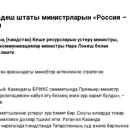
адеш штаты министрларын «Россия –
ы
 (Һиндстан) Кеше ресурсларын үстерү министры,
м коммуникацияләр министры Нара Локеш белән
езмәте.
стан арасындагы мөнәсәбәтләр өстенлекле стратегик
.
плый. Казандагы БРИКС саммитында Премьер-министр
делегациясен кабул итү безнең өчен зур хөрмәт булды», –
ов.
әттәшлекне үстерүгә зур әһәмият бирә. Соңгы елларда товар
53 миллион доллар тәшкил итте. Узган ел Казанда
иратында Һиндстанда Татарстанның сәүдә вәкиле барлыкка