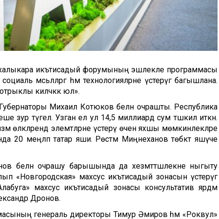
ург халыкара икътисадый форумының эшлекле программасы
социаль мәсьәләләргә һәм технологияләрне үстерүгә багышлана.
трыклы киләчәккә юл».
Губернаторы Михаил Котюков белән очрашты. Республика
әнеше зур түгел. Узган ел ул 14,5 миллиард сум тәшкил иткән.
уризм өлкәләрендә элемтәләрне үстерү өчен яхшы мөмкинлекләре
нда 20 меңләп татар яши. Рөстәм Миңнеханов төбәктә яшәүче
нов белән очрашу барышында да хезмәттәшлекне ныгыту
лып «Новгородская» махсус икътисадый зонасын үстерүгә
«Алабуга» махсус икътисадый зонасы консультатив ярдәм
Александр Дронов.
масының генераль директоры Тимур Әмиров һәм «Роквул»