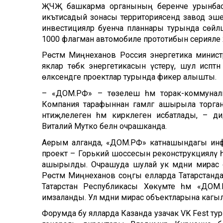
ҖЧҖ башкарма органының беренче урынбаса
икътисадый зонасы территориясендә завод эш
инвестицияләр буенча планнары турында сөйләш
1000 флагман автомобиле прототибын серияле 
Рөстәм Миңнеханов Россия энергетика минис
яклар төбәк энергетикасын үстерү, шул исәптә
өлкәсендәге проектлар турында фикер алышты.
– «ДОМ.РФ» – төзелеш һәм торак-коммуналь
Компания тарафыннан гамәлгә ашырыла торган м
нәтиҗәлелеген һәм кирәклеген исбатлады, –
Виталий Мутко белән очрашканда.
Аерым алганда, «ДОМ.РФ» катнашындагы инфра
проект – Горький шоссесын реконструкцияләү
ашырылды. Очрашуда шулай ук мәдәни мирас о
Рөстәм Миңнеханов соңгы елларда Татарстанда б
Татарстан Республикасы Хөкүмәте һәм «ДОМ
имзаланды. Ул мәдәни мирас объектларына кагыл
Форумда бу ялларда Казанда узачак VK Fest ту