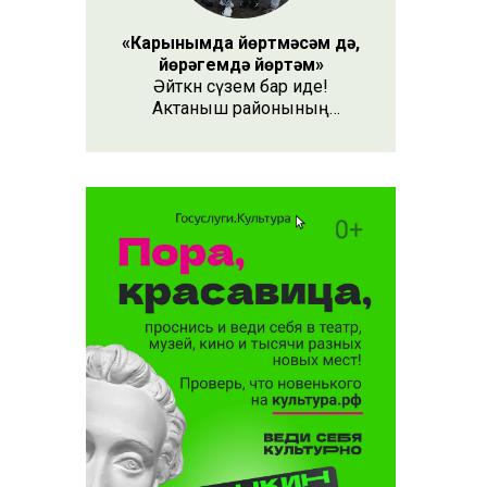
«Карынымда йөртмәсәм дә,
йөрәгемдә йөртәм»
Әйткән сүзем бар иде!
Актаныш районының
Качкын авылында туып үскән
Гөлназ Кашапова – ике ятим
сабыйга әни булган кеше.
Аның теләгенә ире Фидарис тә
каршы килми.
Тормышларының иң авыр
вакытларында ике бала
янына тагын ике игезәк алып
кайткач, дөньялары түгәрәкләнә.