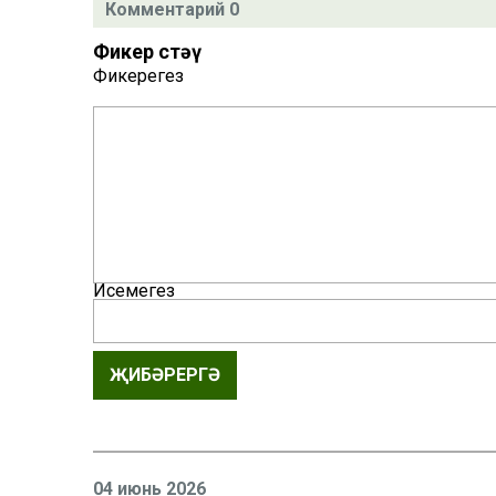
Комментарий 0
Фикер өстәү
Фикерегез
Исемегез
ҖИБӘРЕРГӘ
04 июнь 2026