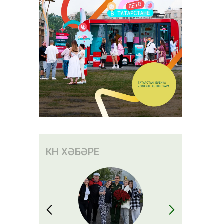
КӨН ХӘБӘРЕ