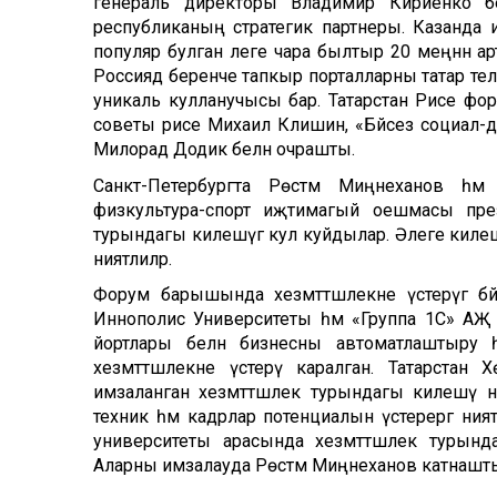
генераль директоры Владимир Кириенко белә
республиканың стратегик партнеры. Казанда 
популяр булган әлеге чара былтыр 20 меңнән а
Россиядә беренче тапкыр порталларны татар теле
уникаль кулланучысы бар. Татарстан Рәисе ф
советы рәисе Михаил Клишин, «Бәйсез социал-д
Милорад Додик белән очрашты.
Санкт-Петербургта Рөстәм Миңнеханов һә
физкультура-спорт иҗтимагый оешмасы през
турындагы килешүгә кул куйдылар. Әлеге килеш
ниятлиләр.
Форум барышында хезмәттәшлекне үстерүгә б
Иннополис Университеты һәм «Группа 1С» АҖ
йортлары белән бизнесны автоматлаштыру һә
хезмәттәшлекне үстерү каралган. Татарстан 
имзаланган хезмәттәшлек турындагы килешү н
техник һәм кадрлар потенциалын үстерергә ния
университеты арасында хезмәттәшлек турын
Аларны имзалауда Рөстәм Миңнеханов катнашт