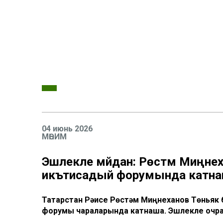
04 июнь 2026
МӨҺИМ
Эшлекле мәйдан: Рөстәм Миңне
икътисадый форумында катн
Татарстан Рәисе Рөстәм Миңнеханов Төньяк
форумы чараларында катнаша. Эшлекле очр