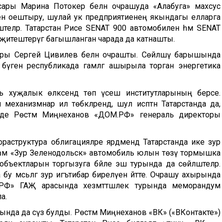
ры Марина Потокер белән очрашуда «Алабуга» махсус
ен оештыру, шулай ук предприятиенең якындагы елларга
теләр. Татарстан Рәисе SENAT 900 автомобилен һәм SENAT
җитештерүгә багышланган чарада да катнашты.
тры Сергей Цивилев белән очрашты. Сөйләшү барышында
н бүген республикада гамәлгә ашырыла торган энергетика
 хуҗалык өлкәсендә төп үсеш институтларының берсе.
еханизмнар ил төбәкләрендә, шул исәптән Татарстанда да,
 диде Рөстәм Миңнеханов «ДОМ.РФ» генераль директоры
структура облигацияләре ярдәмендә Татарстанда ике зур
 һәм «Зур Зеленодольск» автомобиль юлын төзү тормышка
бъектларын торгызуга бәйле эш турында да сөйләштеләр.
у мәсьәләгә зур игътибар бирелүен әйтте. Очрашу ахырында
.РФ» ГАҖ арасында хезмәттәшлек турында меморандум
а.
рында да сүз булды. Рөстәм Миңнеханов «ВК» («ВКонтакте»)