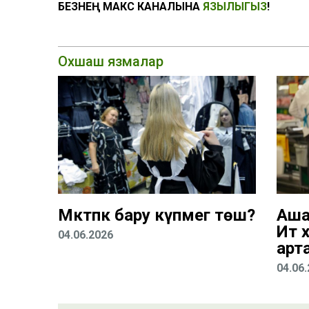
БЕЗНЕҢ МАКС КАНАЛЫНА
ЯЗЫЛЫГЫЗ
!
Охшаш язмалар
Мәктәпкә бару күпмегә төшә?
Ашам
Ит х
04.06.2026
арт
04.06