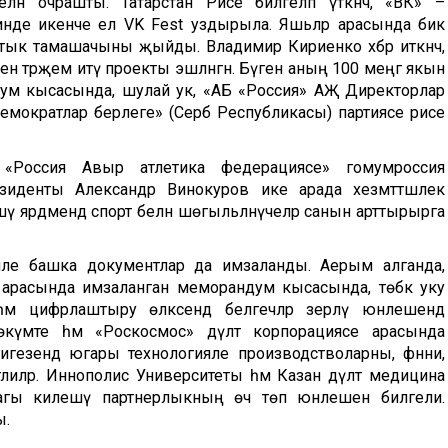
н очрашты. Татарстан Рәисе билгеләп үткәнчә, «ВК» –
инде икенче ел VK Fest уздырыла. Яшьләр арасында бик
ртык тамашачыны җыйды. Владимир Кириенко хәбәр иткәнчә,
нә тәрҗемә итү проекты эшләнгән. Бүген аның 100 меңгә якын
орум кысасында, шулай ук, «АБ «Россия» АҖ Директорлар
емократлар берлеге» (Серб Республикасы) партиясе рәисе
м «Россия Авыр атлетика федерациясе» гомумроссия
иденты Александр Винокуров ике арада хезмәттәшлек
ү ярдәмендә спорт белән шөгыльләнүчеләр санын арттырырга
әйле башка документлар да имзаланды. Аерым алганда,
 арасында имзаланган меморандум кысасында, төбәк уку
м цифрлаштыру өлкәсендә белгечләр әзерләү юнәлешендә
Хөкүмәте һәм «Роскосмос» дәүләт корпорациясе арасында
игезендә югары технологияле производстволарны, фәнни,
тлиләр. Иннополис Университеты һәм Казан дәүләт медицина
дагы килешү партнерлыкның өч төп юнәлешен билгели.
ы.