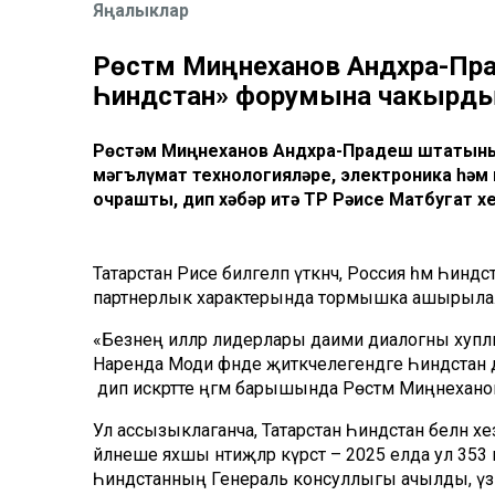
Яңалыклар
Рөстәм Миңнеханов Андхра-Пр
Һиндстан» форумына чакырд
Рөстәм Миңнеханов Андхра-Прадеш штатының
мәгълүмат технологияләре, электроника һә
очрашты, дип хәбәр итә ТР Рәисе Матбугат х
Татарстан Рәисе билгеләп үткәнчә, Россия һәм Һинд
партнерлык характерында тормышка ашырыла
«Безнең илләр лидерлары даими диалогны ху
Наренда Моди әфәнде җитәкчелегендәге Һиндстан 
дип искәртте әңгәмә барышында Рөстәм Миңнехан
Ул ассызыклаганча, Татарстан Һиндстан белән хезм
әйләнеше яхшы нәтиҗәләр күрсәтә – 2025 елда ул 3
Һиндстанның Генераль консуллыгы ачылды, үз ч