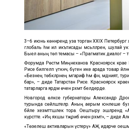
3–6 июнь көннәрендә уза торган XXIX Петерб
глобаль һәм ил икътисады мәсьәләләренә, шулай ук 
Быел аның төп темасы – «Прагматик диалог – то
Форумда Рөстәм Миңнеханов Красноярск крае 
Рәисе билгеләп үткәнчә, бүген ике арада товар әйл
«Безнең төбәкләрнең мәгариф һәм фән, мәдәният, т
бар», – диде Татарстан Рәисе. Красноярск крае
татарларга ярдәм өчен рәхмәт белдерде.
Новгород өлкәсе губернаторы Александр Дро
турында сөйләштеләр. Аның аерым юнәлеше бу
бәйле хезмәттәшлек тора. Оештыру эшләрендә 
күрсәтте. «Иң яхшы тәҗрибә өчен рәхмәт», – диде 
«Төзелеш активларын үстерү» АҖ идарәче оеш