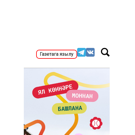
Газетага язылу