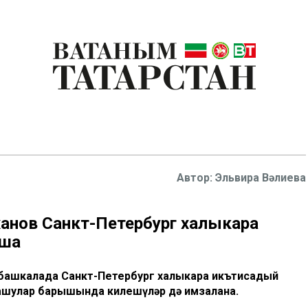
Эльвира Вәлиева
ханов Санкт-Петербург халыкара
аша
 башкалада Санкт-Петербург халыкара икътисадый
ашулар барышында килешүләр дә имзалана.