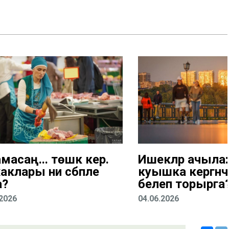
асаң... төшкә керә.
Ишекләр ачыла:
аклары ни сәбәпле
куышка кергәнче
а?
белеп торырга
.2026
04.06.2026