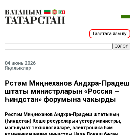
Газетага язылу
ЭЗЛӘҮ
04 июнь 2026
Яңалыклар
Рөстәм Миңнеханов Андхра-Прадеш
штаты министрларын «Россия –
Һиндстан» форумына чакырды
Рөстәм Миңнеханов Андхра-Прадеш штатының
(Һиндстан) Кеше ресурсларын үстерү министры,
мәгълүмат технологияләре, электроника һәм
коммуникацияләр министры Нара Локеш белән