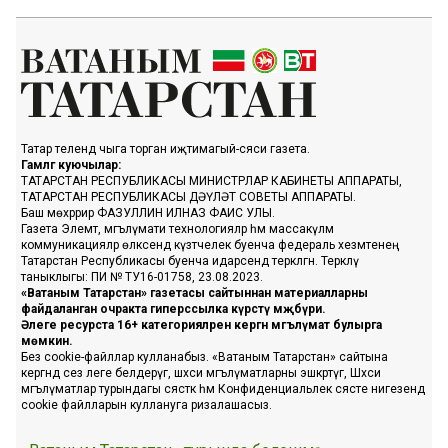
Татар телендә чыга торган иҗтимагый-сәяси газета.
Гамәлгә куючылар:
ТАТАРСТАН РЕСПУБЛИКАСЫ МИНИСТРЛАР КАБИНЕТЫ АППАРАТЫ,
ТАТАРСТАН РЕСПУБЛИКАСЫ ДӘҮЛӘТ СОВЕТЫ АППАРАТЫ.
Баш мөхәррир ФАЗУЛЛИН ИЛНАЗ ФАИС УЛЫ.
Газета Элемтә, мәгълүмати технологияләр һәм массакүләм
коммуникацияләр өлкәсендә күзәтчелек буенча федераль хезмәтенең
Татарстан Республикасы буенча идарәсендә теркәлгән. Теркәлү
таныклыгы: ПИ № ТУ16-01758, 23.08.2023.
«Ватаным Татарстан» газетасы сайтыннан материалларны
файдаланган очракта гиперссылка күрсәтү мәҗбүри.
Әлеге ресурста 16+ категорияләренә кергән мәгълүмат булырга
мөмкин.
Без cookie-файллар кулланабыз. «Ватаным Татарстан» сайтына
кергәндә сез әлеге белдерүгә, шәхси мәгълүматларны эшкәртүгә, Шәхси
мәгълүматлар турындагы сәясәткә һәм Конфиденциальлек сәясәте нигезендә
cookie файлларын куллануга ризалашасыз.