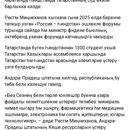
чиратында Һиндстанда Татарстанның сәүдә вәкиле
барлыкка килде.
Рөстәм Миңнеханов кыскача гына 2025 елда беренче
тапкыр узган «Россия – Һиндстан» эшлекле форумы
турында сөйләде һәм министр әфәндене быелның
октябрендә узачак форумда катнашырга чакырды.
Татарстанда бүген Һиндстаннан 1300 студент укый.
Татарстан Халыклары ассамблеясе каршында
Татарстан һәм Һиндстан арасында элемтәләрне үстерү
үзәге булдырылды.
Андхра-Прадеш штатына килгәндә, республиканың бу
төбәк белән килешүе гамәлдә.
«Без Сезнең белән төрле юнәлешләр буенча үзара
файдалы хезмәттәшлекне үстерергә телибез: минераль
чимал чыгару һәм эшкәртү, фармацевтика һәм медицина
эшләнмәләре, электроника һәм сәнәгать җитештерүе, югары
технологияләр», – диде Рөстәм Миңнеханов, Андхра-
Прадеш штатының Кеше ресурсларын үстерү