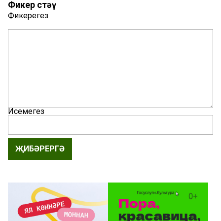
Фикер өстәү
Фикерегез
Исемегез
ҖИБӘРЕРГӘ