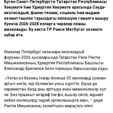
Бүген Санкт-Петербургта Татарстан Республикасы
Хөкүмәте һәм Удмуртия Хөкүмәте арасында Сәүдә-
икътисадый, фәнни-техник, социаль һәм мәдәни
хезмәттәшлек турындагы килешүне гамәлгә ашыру
буенча 2026-2028 елларга чаралар планы
имзаланды. Бу хакта ТР Рәисе Матбугат хезмәте
хәбәр итә.
Имзалау Петербург халыкара икътисадый
форумы-2026 кысаларында Татарстан Рәисе Рөстәм
Миңнехановның Удмуртия Республикасы Башлыгы
Александр Бречалов белән очрашуы барышында узды.
«Узган ел безнең товар әйләнеше 35 миллиард сумнан
артып китте, зур булмаган үсеш күрсәтте. Шуңа да
карамастан, бездә аны арттыру өчен мөмкинлекләр күп
әле. Без һәрвакыт мәгариф һәм фән, яшьләр сәясәте, мәдәният
кебек юнәлешләрдә тәҗрибә уртаклашырга әзер», – диде
Рөстәм Миңнеханов, хезмәттәшенә мөрәҗәгать итеп.