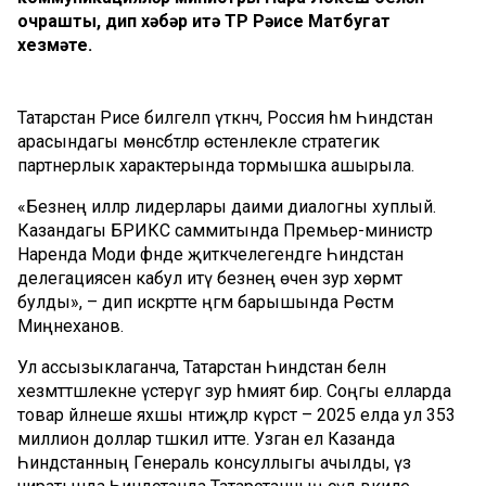
очрашты, дип хәбәр итә ТР Рәисе Матбугат
хезмәте.
Татарстан Рәисе билгеләп үткәнчә, Россия һәм Һиндстан
арасындагы мөнәсәбәтләр өстенлекле стратегик
партнерлык характерында тормышка ашырыла.
«Безнең илләр лидерлары даими диалогны хуплый.
Казандагы БРИКС саммитында Премьер-министр
Наренда Моди әфәнде җитәкчелегендәге Һиндстан
делегациясен кабул итү безнең өчен зур хөрмәт
булды», – дип искәртте әңгәмә барышында Рөстәм
Миңнеханов.
Ул ассызыклаганча, Татарстан Һиндстан белән
хезмәттәшлекне үстерүгә зур әһәмият бирә. Соңгы елларда
товар әйләнеше яхшы нәтиҗәләр күрсәтә – 2025 елда ул 353
миллион доллар тәшкил итте. Узган ел Казанда
Һиндстанның Генераль консуллыгы ачылды, үз