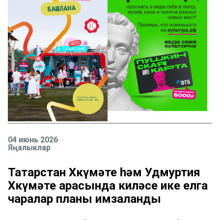
04 июнь 2026
Яңалыклар
Татарстан Хөкүмәте һәм Удмуртия
Хөкүмәте арасында киләсе ике елга
чаралар планы имзаланды