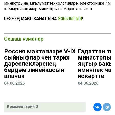
министрына, мәгълүмат технологияләре, электроника һәм
коммуникацияләр министрына мөрәҗәгать итеп.
БЕЗНЕҢ МАКС КАНАЛЫНА
ЯЗЫЛЫГЫЗ
!
Охшаш язмалар
Россия мәктәпләре V-IX
Гадәттән т
сыйныфлар өчен тарих
министрлыг
дәреслекләренең
яңгыр вак
бердәм линейкасын
иминлек ча
алачак
искәртте
04.06.2026
04.06.2026
Комментарий 0