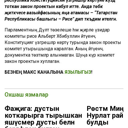
республика Конституциясенә үзгәрешләр кертүне күздә
тоткан закон проектын кабул итте. Анда төбәк
җитәкчесе вазыйфасының яңа атамасы – “Татарстан
Республикасы башлыгы – Рәисе” дип тәкъдим ителгән.
Парламентның Дәүләт төзелеше һәм җирле үзидарә
комитеты рәисе Альберт Хәбибуллин әйтүенчә,
Конституциягә үзгәрешләр кертү турында закон проекты
комитет утырышында каралган. Аның әйтүенчә,
документка төзәтмәләр алынмаган. Шуңа күрә комитет
закон проектын хуплаган.
БЕЗНЕҢ МАКС КАНАЛЫНА
ЯЗЫЛЫГЫЗ
!
Охшаш язмалар
Фаҗига: дустын
Рөстәм Миңн
коткарырга тырышкан
Нурлат рай
яшүсмер дусты белән
булды