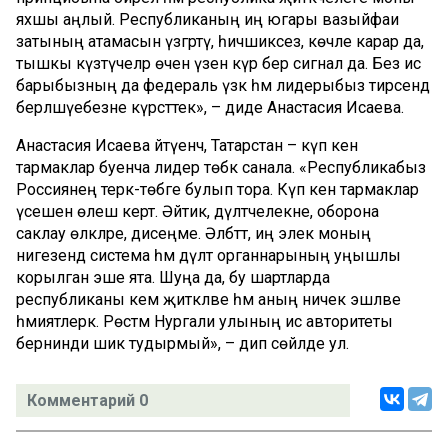
яхшы аңлый. Республиканың иң югары вазыйфаи
затының атамасын үзгәртү, һичшиксез, көчле карар да,
тышкы күзәтүчеләр өчен үзенә күрә бер сигнал да. Без исә
барыбызның да федераль үзәк һәм лидерыбыз тирәсендә
берләшүебезне күрсәттек», – диде Анастасия Исаева.
Анастасия Исаева әйтүенчә, Татарстан – күп кенә
тармаклар буенча лидер төбәк санала. «Республикабыз
Россиянең терәк-төбәге булып тора. Күп кенә тармаклар
үсешенә өлеш кертә. Әйтик, дәүләтчелекне, оборона
саклау өлкәләре, дисеңме. Әлбәттә, иң элек моның
нигезендә система һәм дәүләт органнарының уңышлы
корылган эше ята. Шуңа да, бу шартларда
республиканы кем җитәкләве һәм аның ничек эшләве
әһәмиятлерәк. Рөстәм Нургали улының исә авторитеты
бернинди шик тудырмый», – дип сөйләде ул.
Комментарий 0