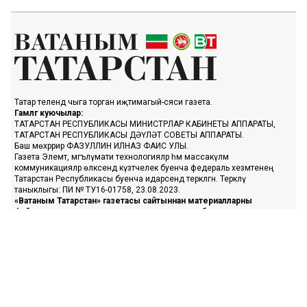
Татар телендә чыга торган иҗтимагый-сәяси газета.
Гамәлгә куючылар:
ТАТАРСТАН РЕСПУБЛИКАСЫ МИНИСТРЛАР КАБИНЕТЫ АППАРАТЫ,
ТАТАРСТАН РЕСПУБЛИКАСЫ ДӘҮЛӘТ СОВЕТЫ АППАРАТЫ.
Баш мөхәррир ФАЗУЛЛИН ИЛНАЗ ФАИС УЛЫ.
Газета Элемтә, мәгълүмати технологияләр һәм массакүләм
коммуникацияләр өлкәсендә күзәтчелек буенча федераль хезмәтенең
Татарстан Республикасы буенча идарәсендә теркәлгән. Теркәлү
таныклыгы: ПИ № ТУ16-01758, 23.08.2023.
«Ватаным Татарстан» газетасы сайтыннан материалларны
файдаланган очракта гиперссылка күрсәтү мәҗбүри.
Әлеге ресурста 16+ категорияләренә кергән мәгълүмат булырга
мөмкин.
Без cookie-файллар кулланабыз. «Ватаным Татарстан» сайтына
кергәндә сез әлеге белдерүгә, шәхси мәгълүматларны эшкәртүгә, Шәхси
мәгълүматлар турындагы сәясәткә һәм Конфиденциальлек сәясәте нигезендә
cookie файлларын куллануга ризалашасыз.