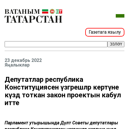
Газетага язылу
ЭЗЛӘҮ
23 декабрь 2022
Яңалыклар
Депутатлар республика
Конституциясенә үзгәрешләр кертүне
күздә тоткан закон проектын кабул
итте
Парламент утырышында Дәүләт Советы депутатлары