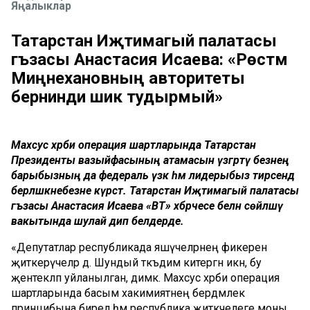
Яңалыклар
Татарстан Иҗтимагый палатасы
әгъзасы Анастасия Исаева: «Рөстәм
Миңнехановның авторитеты
бернинди шик тудырмый»
Махсус хәрби операция шартларында Татарстан
Президенты вазыйфасының атамасын үзгәртү безнең
барыбызның да федераль үзәк һәм лидерыбыз тирәсендә
берләшкәнебезне күрсәтә. Татарстан Иҗтимагый палатасы
әгъзасы Анастасия Исаева «ВТ» хәбәрчесе белән сөйләшү
вакытында шулай дип белдерде.
«Депутатлар республикада яшәүчеләрнең фикерен
җиткерүчеләр дә. Шундый тәкъдим китергән икән, бу
җентекләп уйланылган, димәк. Махсус хәрби операция
шартларында басым хакимиятнең бердәмлек
принцибына бирелә һәм республика җитәкчелеге моны