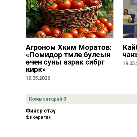
Агроном Хәким Моратов:
Кай
«Помидор тәмле булсын
чак
өчен суны азрак сибәргә
19.05
кирәк»
19.05.2026
Комментарий 0
Фикер өстәү
Фикерегез