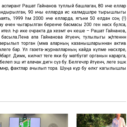
 аспирант Рашат Гайнанов туплый башлаган, 80 нче еллар
дырылган, 90 нчы елларда исә каләмдәшләре тырышлыгы
ниһаять, 1999 һәм 2000 нче елларда, ягъни 50 елдан соң (!)
 өчен чыгарылган беренче басмасы 200 генә нөсхә булса,
ителә. Һәр ике очракта да хезмәт өч кеше – Рашат Гайнанов,
асыла.Лена апа Гайнанова әйтүенчә, тулылыгы җәһәтеннән
й аерылып торган (әмма аларның казанышларыннан актив
леге бар. Ул газета-журналларның кайда күпме нөсхәләре,
арәт. Димәк, киләчәктә теге яки бу матбугат органын карарга,
елеп эш итә алачак дигән сүз бу. Белгечләр әйтүенчә, әлеге эшкә
семнәр, фактлар ачылып тора. Шуңа күрә бу өлкәгә кагылышлы