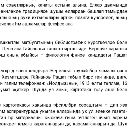
әм советларның канаты астына алына. Еллар дәвамында
зенчәлекле традициясе шушы еллардан башлап тамырдан
. Халыкның рухи ихтыяҗлары арткы планга күчерелеп, аның
челек һәм ашламалар фәлсәфәсе ала.
 вакытлы матбугатының библиографик күрсәткечләре белән
ы Лена апа Гайнанова таныштырган иде. Беренче карашка
е эш аның абыйсы – филология фәннәре кандидаты Рашат
екләр дә язып калдыра. Бервакыт шулай бер язмасы өчен
змәттәшләре, Гайнанов Рашат табып бирсә генә инде, дигәч,
белән галим телефоннан: «Йолдыз»ның 1913 елгы төпләме, 16
лүмат җиткерә. Шунда ул аның картотека төзү эше белән
 картотекасы хакында тәфсилләбрәк сораштым, – дип яза
м аспирантурада укыган елларында ук ул элекке газета-
раган һәр материалны, кыскача гына эчтәлеген ачып, аерым
н конкрет темага караганнарын да, карамаганнарын да. Шул