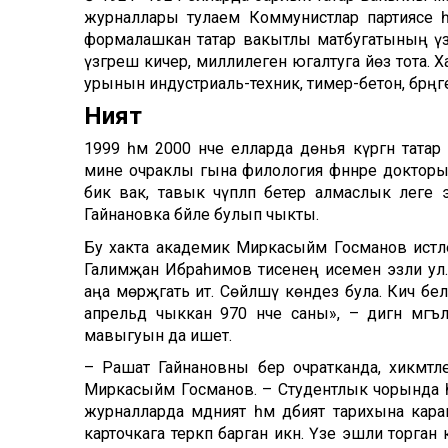
журналлары тулаем Коммунистлар партиясе һ
формалашкан татар вакытлы матбугатының ү
үзгәреш кичерә, миллилеген югалтуга йөз тота
урынын индустриаль-техник, тимер-бетон, бәрәңге
Ният
1999 һәм 2000 нче елларда дөнья күргән татар
мине очраклы гына филология фәннәре доктор
бик вак, тавык чүпләп бетерә алмаслык әлег
Гайнановка бәйле булып чыкты.
Бу хакта академик Миркасыйм Госманов истәл
Галимҗан Ибраһимов әтисенең исемен эзли ул. Хе
аңа мөрәҗәгать итә. Сөйләшү көндез була. Кич 
апрельдә чыккан 970 нче саны», – дигән мәгъ
мавыгуын да ишетә.
– Рашат Гайнановны бер очратканда, хикмәтле
Миркасыйм Госманов. – Студентлык чорында һә
журналларда мәдәният һәм әдәбият тарихына ка
карточкага теркәп барган икән. Үзе эшли торга