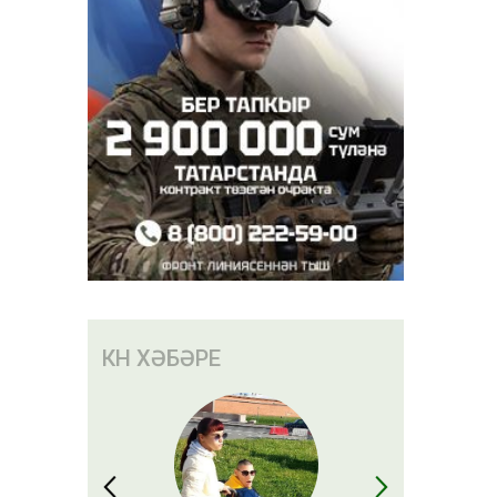
КӨН ХӘБӘРЕ