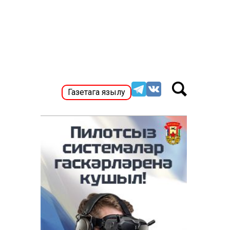
Газетага язылу