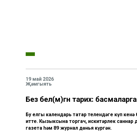
19 май 2026
Җәмгыять
Без бел(мә)гән тарих: басмаларг
Бу елгы календарь татар телендәге күп кенә
итте. Кызыксына торгач, искитәрлек саннар 
газета һәм 89 журнал дөнья күргән.