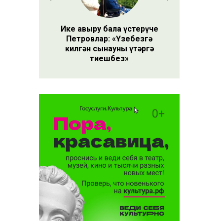
Ике авыру бала үстерүче
Петровлар: «Үзебезгә
килгән сынауны үтәргә
тиешбез»