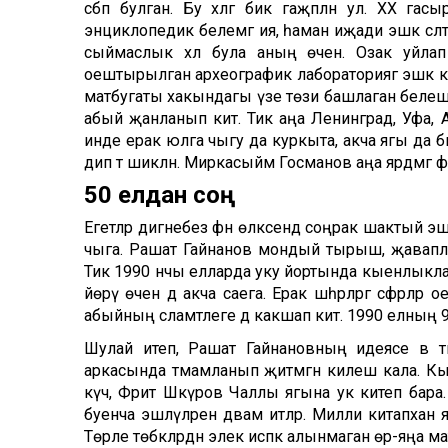
сәбәп булган. Бу хәлгә бик гаҗәпләнә ул. XX г
энциклопедик белемгә ия, һаман иҗади эшкә сә
сыймаслык хәл була аның өчен. Озак уйлап
оештырылган археографик лабораториягә эшкә кере
матбугаты хакындагы үзе төзи башлаган белешм
абый җанланып китә. Тик аңа Ленинград, Уфа, Ал
инде ерак юлга чыгу да куркыта, акча ягы да 
дип тә шикләнә. Миркасыйм Госманов аңа ярдәмгә 
50 елдан соң
Егетләр дигәнебез фән өлкәсендә соңрак шактый 
чыга. Рашат Гайнанов мондый тырыш, җаваплы яр
Тик 1990 нчы елларда уку йортында кыенлыклар 
йөрү өчен дә акча саега. Ерак шәһәрләргә сәфәрл
абыйның сәламәтлеге дә какшап китә. 1990 елның
Шулай итеп, Рашат Гайнановның идеясе вә т
аркасында тәмамланып җитмәгән килеш кала. Кыс
күчә, Фәрит Шәкүров Чаллы ягына ук китеп бара
буенча эшләүләрен дәвам итәләр. Милли китапханә я
Төрле төбәкләрдән элек исәпкә алынмаган өр-яңа м