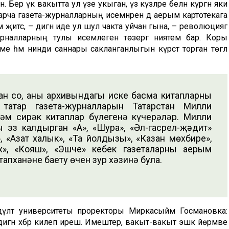
 Бер үк вакытта ул үзе укыган, үз күзләре белән күргән яки
атарча газета-журналларның исемнәрен дә аерым картотекага
 җитсә, – дигән иде ул шул чакта уйчан гына, – революциягә
журналларның тулы исемлеген төзергә ниятем бар. Коры
ме һәм нинди саннары сакланганлыгын күрсәтә торган төгәл
ан соң, аның архивындагы иске басма китапларны
атар газета-журналларын Татарстан Милли
һәм сирәк китаплар бүлегенә күчерәләр. Милли
эз калдырган «Аң», «Шура», «Әл-гасрел-җәдит»
 «Азат халык», «Таң йолдызы», «Казан мөхбире»,
х», «Кояш», «Эшче» кебек газеталарның аерым
апханәне баету өчен зур хәзинә була.
дәүләт университеты проректоры Миркасыйм Госмановка:
игән хәбәр килеп ирешә. Имештер, вакыт-вакыт эшкә йөрмәве