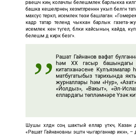
рәвешчә киң колачлы белешмәлек барлыкка килгән.
башка кешеләрнең хезмәтләреннән укып белгән т
махсус теркәп, исемлек төзи башлаган. «Гомерем
кадәр татар телендә чыккан барлык газета-
исемлек кенә түгел, бәлки кайсының кайда, күп
белешмә дә кирәк безгә».
Рашат Гайнанов вафат булганн
һәм XX гасыр башындагы т
китапханәсенең Кулъязмалар 
матбугатыбыз тарихында якты 
журналлары һәм «Нур», «Азат»,
«Йолдыз», «Вакыт», «Әл-Исла
еллардагы төпләмнәре Үзәк кит
Шушы хәлдән соң шактый еллар үткәч, Казан 
«Рашат Гайнановны эштән чыгарганнар икән», – д