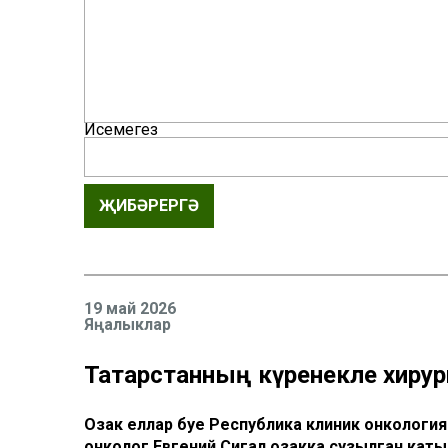
Исемегез
ҖИБӘРЕРГӘ
19 май 2026
Яңалыклар
Татарстанның күренекле хирур
Озак еллар буе Республика клиник онкология
онколог Евгений Сигал озакка сузылган каты