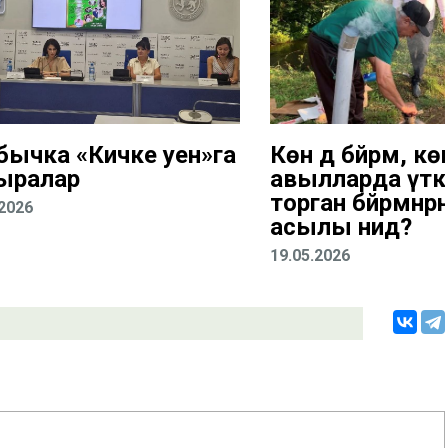
бычка «Кичке уен»га
Көн дә бәйрәм, көн
ыралар
авылларда үткә
торган бәйрәмнәр
.2026
асылы нидә?
19.05.2026