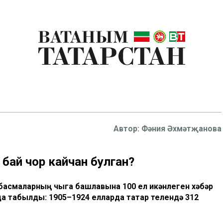
Фәния Әхмәтҗанова
а бай чор кайчан булган?
 басмаларның чыга башлавына 100 ел икәнлеген хәбәр
да табылды: 1905–1924 елларда татар телендә 312