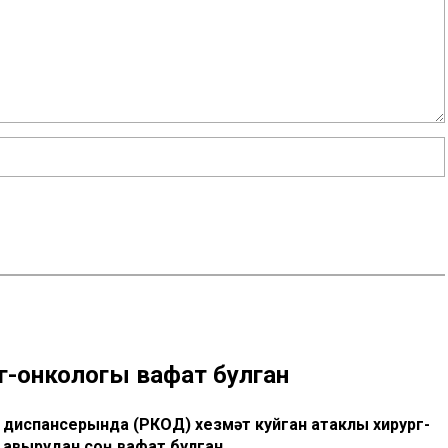
г-онкологы вафат булган
 диспансерында (РКОД) хезмәт куйган атаклы хирург-
 авырудан соң вафат булган.