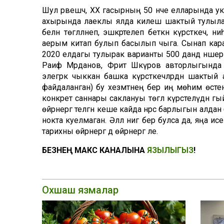
Шул рәвешчә, XX гасырның 50 нче елларында ук
ахырында лаеклы ялда килеш шактый тулылан
белән төгәлләнеп, эшкәртелеп беткән күрсәткеч, 
аерым китап булып басылып чыга. Сынап карау
2020 елдагы тулырак варианты 500 данәдә нәшер 
Раиф Мәрданов, Фәрит Шәкүров авторлыгында б
элегрәк чыккан башка күрсәткечләрдән шакты
файдаланган) бу хезмәтнең бер иң мөһим өстен
конкрет саннары саклануы төгәл күрсәтелүдән гыйб
өйрәнергә теләгән кеше кайда нәрсә барлыгын алдан б
нокта куелмаган. Әллә нигә бер булса да, яңа и
тарихны өйрәнергә дә өйрәнергә әле.
БЕЗНЕҢ МАКС КАНАЛЫНА
ЯЗЫЛЫГЫЗ
!
Охшаш язмалар