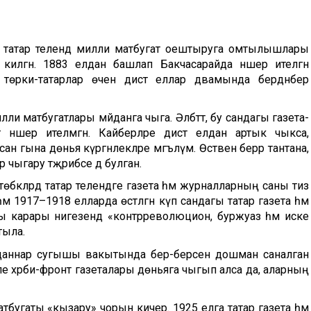
 татар телендә милли матбугат оештыруга омтылышлары
килгән. 1883 елдан башлап Бакчасарайда нәшер ителгән
 төрки-татарлар өчен дистә еллар дәвамында бердәнбер
ли матбугатлары мәйданга чыга. Әлбәттә, бу сандагы газета-
әшер ителмәгән. Кайберләре дистә елдан артык чыкса,
сан гына дөнья күргәнлекләре мәгълүм. Өстәвенә берәр тантана,
чыгару тәҗрибәсе дә булган.
әкләрдә татар телендәге газета һәм журналларның саны тиз
әм 1917–1918 елларда өстәлгән күп сандагы татар газета һәм
ы карары нигезендә «контрреволюцион, буржуаз һәм иске
тыла.
жданнар сугышы вакытында бер-берсенә дошман саналган
 хәрби-фронт газеталары дөньяга чыгып алса да, аларның
бугаты «кызару» чорын кичерә. 1925 елга татар газета һәм