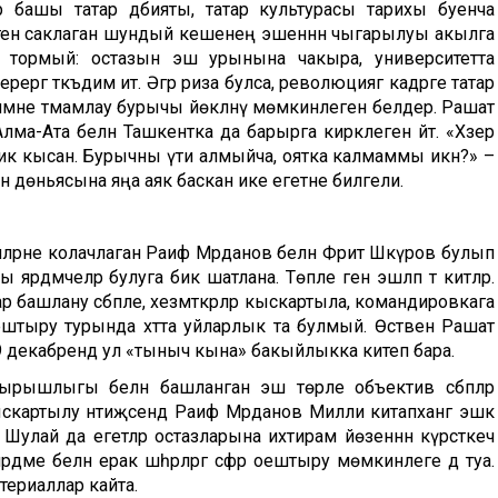
асыр башы татар әдәбияты, татар культурасы тарихы буенча
ләтен саклаган шундый кешенең эшеннән чыгарылуы акылга
 тормый: остазын эш урынына чакыра, университетта
ргә тәкъдим итә. Әгәр риза булса, революциягә кадәрге татар
әне тәмамлау бурычы йөкләнү мөмкинлеген белдерә. Рашат
ма-Ата белән Ташкентка да барырга кирәклеген әйтә. «Хәзер
бик кысан. Бурычны үти алмыйча, оятка калмаммы икән?» –
фән дөньясына яңа аяк баскан ике егетне билгели.
эшләрне колачлаган Раиф Мәрданов белән Фәрит Шәкүров булып
дәмчеләр булуга бик шатлана. Төпле генә эшләп тә китәләр.
башлану сәбәпле, хезмәткәрләр кыскартыла, командировкага
әр оештыру турында хәтта уйларлык та булмый. Өстәвенә Рашат
 9 декабрендә ул «тыныч кына» бакыйлыкка китеп бара.
ырышлыгы белән башланган эш төрле объектив сәбәпләр
картылу нәтиҗәсендә Раиф Мәрданов Милли китапханәгә эшкә
. Шулай да егетләр остазларына ихтирам йөзеннән күрсәткеч
рдәме белән ерак шәһәрләргә сәфәр оештыру мөмкинлеге дә туа.
атериаллар кайта.