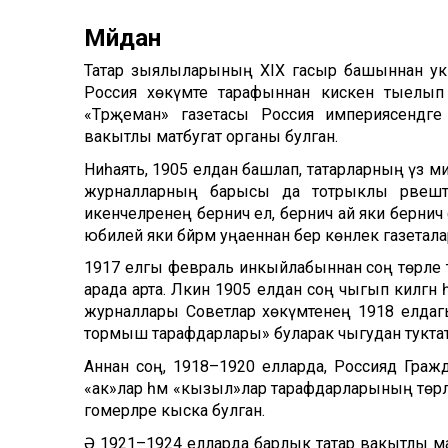
Мәйдан
Татар зыялыларының XIX гасыр башыннан ук
Россия хөкүмәте тарафыннан кискен тыелып 
«Тәрҗеман» газетасы Россия империясендәге
вакытлы матбугат органы булган.
Ниһаять, 1905 елдан башлап, татарларның үз мил
журналларның барысы да тотрыклы рәвештә н
икенчеләренең берничә ел, берничә ай яки берничә 
юбилей яки бәйрәм уңаеннан бер көнлек газеталар 
1917 елгы февраль инкыйлабыннан соң төрле төб
арада арта. Ләкин 1905 елдан соң чыгып килгән һ
журналлары Советлар хөкүмәтенең 1918 елдаг
тормыш тарафдарлары» буларак чыгудан тукта
Аннан соң, 1918–1920 елларда, Россиядә Гра
«ак»лар һәм «кызыл»лар тарафдарларының төрле
гомерләре кыска булган.
Ә 1921–1924 елларда барлык татар вакытлы мат