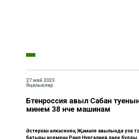
27 май 2023
Яңалыклар
Бөтенроссия авыл Сабан туены
минем 38 нче машинам
Әстерхан өлкәсенең Җәмәле авылында уза то
батыры исеменә Раил Нургалиев лаек булды.