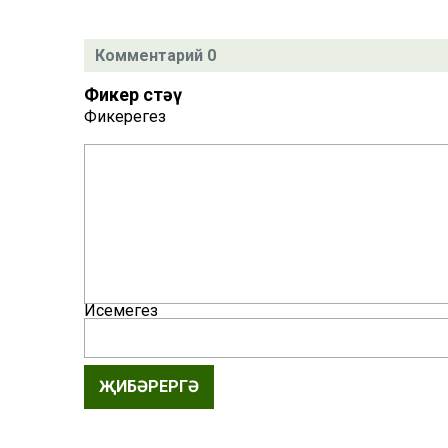
Комментарий 0
Фикер өстәү
Фикерегез
Исемегез
ҖИБӘРЕРГӘ