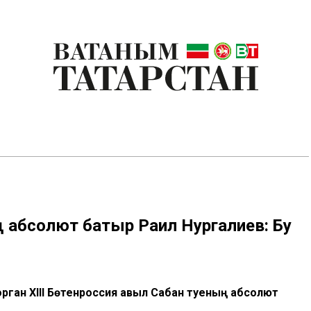
ң абсолют батыр Раил Нургалиев: Бу
рган XIII Бөтенроссия авыл Сабан туеның абсолют