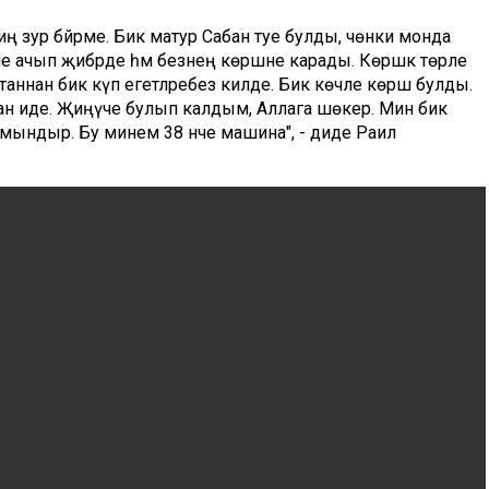
ң зур бәйрәме. Бик матур Сабан туе булды, чөнки монда
не ачып җибәрде һәм безнең көрәшне карады. Көрәшкә төрле
рстаннан бик күп егетләребез килде. Бик көчле көрәш булды.
н иде. Җиңүче булып калдым, Аллага шөкер. Мин бик
нмындыр. Бу минем 38 нче машина", - диде Раил