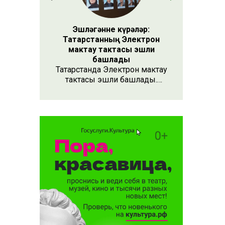
Эшләгәнне күрәләр:
Татарстанның Электрон
мактау тактасы эшли
башлады
Татарстанда Электрон мактау
тактасы эшли башлады.
Хезмәтенә күрә хөрмәт
күрсәтүнең заманча алымы
бу. Анда 15 меңнән артык
кеше турында мәгълүмат
тупланган. Исемлекне ел
саен яңартып торачаклар.
Лаеклыларга исә махсус
таныклык та бирәчәкләр.
быел биш
ылачак»