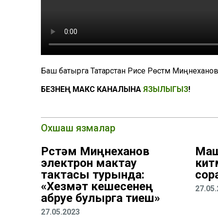
Баш батырга Татарстан Рәисе Рөстәм Миңнеханов 
БЕЗНЕҢ МАКС КАНАЛЫНА
ЯЗЫЛЫГЫЗ
!
Охшаш язмалар
Рөстәм Миңнеханов
Маш
электрон мактау
кит
тактасы турында:
сор
«Хезмәт кешесенең
27.05
абруе булырга тиеш»
27.05.2023