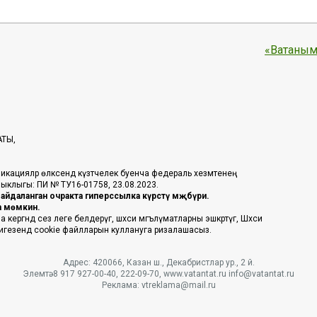
«Ватаным
АТЫ,
икацияләр өлкәсендә күзәтчелек буенча федераль хезмәтенең
таныклыгы: ПИ № ТУ16-01758, 23.08.2023.
йдаланган очракта гиперссылка күрсәтү мәҗбүри.
га мөмкин.
ргәндә сез әлеге белдерүгә, шәхси мәгълүматларны эшкәртүгә, Шәхси
 нигезендә cookie файлларын куллануга ризалашасыз.
Адрес: 420066, Казан ш., Декабристлар ур., 2 й.
Элемтә: 8 917 927-00-40, 222-09-70, www.vatantat.ru info@vatantat.ru
Реклама: vtreklama@mail.ru