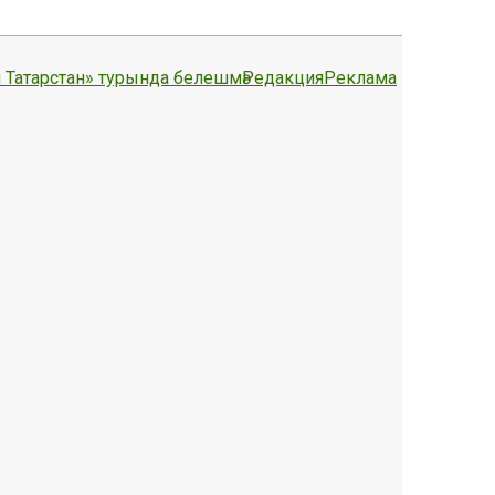
 Татарстан» турында белешмә
Редакция
Реклама