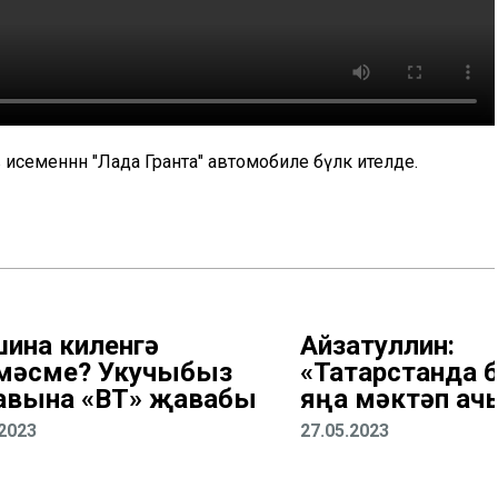
исеменнән "Лада Гранта" автомобиле бүләк ителде.
ина киленгә
Айзатуллин:
мәсме? Укучыбыз
«Татарстанда 
авына «ВТ» җавабы
яңа мәктәп ач
.2023
27.05.2023