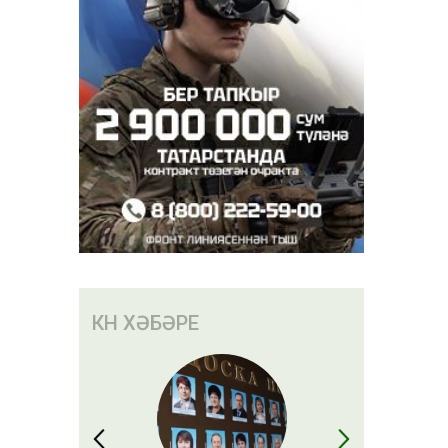
КӨН ХӘБӘРЕ