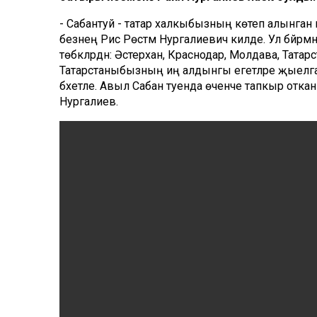
- Сабантуй - татар халкыбызның көтеп алынган и
безнең Рәис Рөстәм Нургалиевич килде. Ул бәйрәм
төбәкләрдән: Әстерхан, Краснодар, Молдава, Тата
Татарстаныбызның иң алдынгы егетләре җыелга
бәхетле. Авыл Сабан туенда өченче тапкыр отка
Нургалиев.