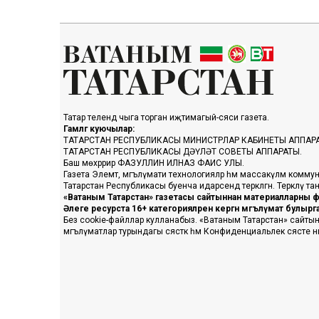
Татар телендә чыга торган иҗтимагый-сәяси газета.
Гамәлгә куючылар:
ТАТАРСТАН РЕСПУБЛИКАСЫ МИНИСТРЛАР КАБИНЕТЫ АППАР
ТАТАРСТАН РЕСПУБЛИКАСЫ ДӘҮЛӘТ СОВЕТЫ АППАРАТЫ.
Баш мөхәррир ФАЗУЛЛИН ИЛНАЗ ФАИС УЛЫ.
Газета Элемтә, мәгълүмати технологияләр һәм массакүләм коммун
Татарстан Республикасы буенча идарәсендә теркәлгән. Теркәлү 
«Ватаным Татарстан» газетасы сайтыннан материалларны фа
Әлеге ресурста 16+ категорияләренә кергән мәгълүмат булыр
Без cookie-файллар кулланабыз. «Ватаным Татарстан» сайтына ке
мәгълүматлар турындагы сәясәткә һәм Конфиденциальлек сәясәте