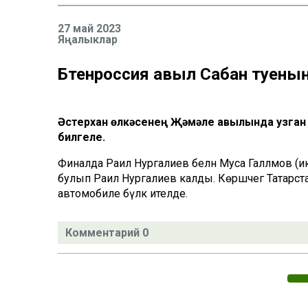
27 май 2023
Яңалыклар
Бөтенроссия авыл Сабан туены
Әстерхан өлкәсенең Җәмәле авылында узган 
билгеле.
Финалда Раил Нургалиев белән Муса Галләмов (ик
булып Раил Нургалиев калды. Көрәшчегә Татарста
автомобиле бүләк ителде.
Комментарий 0