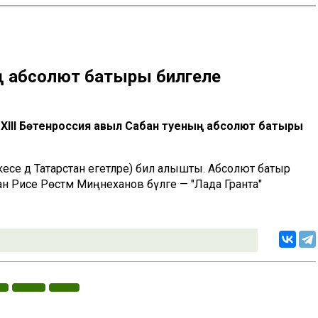
ң абсолют батыры билгеле
XIII Бөтенроссия авыл Сабан туеның абсолют батыры
есе дә Татарстан егетләре) бил алышты. Абсолют батыр
н Рәисе Рөстәм Миңнеханов бүләге — "Лада Гранта"