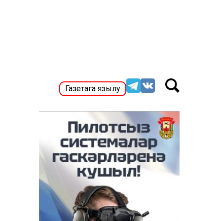
Газетага язылу