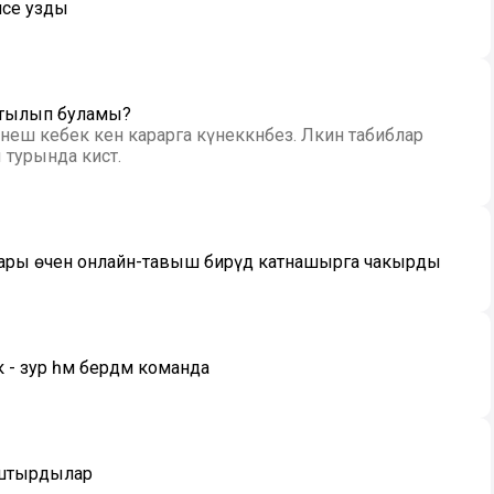
ясе узды
отылып буламы?
еш кебек кенә карарга күнеккәнбез. Ләкин табиблар
турында кисәтә.
лары өчен онлайн-тавыш бирүдә катнашырга чакырды
 - зур һәм бердәм команда
ыштырдылар