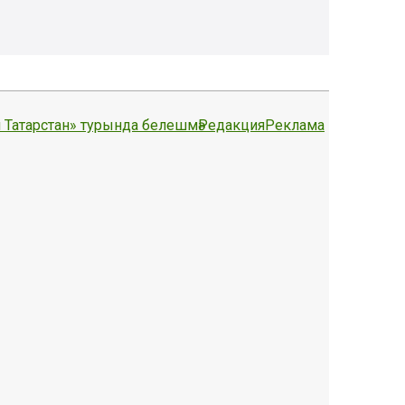
 Татарстан» турында белешмә
Редакция
Реклама