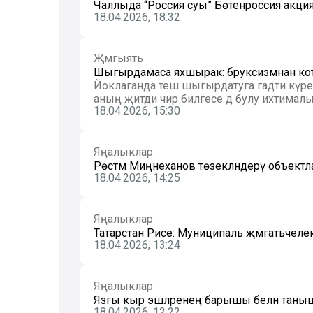
Чаллыда “Россия суы” Бөтенроссия акци
18.04.2026, 18:32
Җәмгыять
Шыгырдамаса яхшырак: бруксизмнан к
Йоклаганда теш шыгырдатуга гадәти күрен
аның җитди чир билгесе дә булу ихтималы 
18.04.2026, 15:30
Яңалыклар
Рөстәм Миңнеханов төзекләндерү объект
18.04.2026, 14:25
Яңалыклар
Татарстан Рәисе: Муниципаль җәмәгатьчелек
18.04.2026, 13:24
Яңалыклар
Язгы кыр эшләренең барышы белән тан
18.04.2026, 12:22