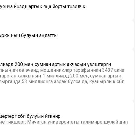
енча йөздән артык яңа йорты төзеләчәк
 куркыныч булуын аңлатты
иард 200 мең сумнан артык акчасын үзләштергән
 елның өч ае эчендә мошенниклар тарафыннан 3437 акча
Татарстан халкының 1 миллиард 200 мең сумнан артык
штырганда 53 миллионга азрак булса да, куанырлык сәбәп
тергә сәбәп булуын әйткәннәр
ңне тикшерт. Мичиган университеты галимнәре шулай дип