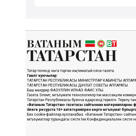
Татар телендә чыга торган иҗтимагый-сәяси газета.
Гамәлгә куючылар:
ТАТАРСТАН РЕСПУБЛИКАСЫ МИНИСТРЛАР КАБИНЕТЫ АППАР
ТАТАРСТАН РЕСПУБЛИКАСЫ ДӘҮЛӘТ СОВЕТЫ АППАРАТЫ.
Баш мөхәррир ФАЗУЛЛИН ИЛНАЗ ФАИС УЛЫ.
Газета Элемтә, мәгълүмати технологияләр һәм массакүләм коммун
Татарстан Республикасы буенча идарәсендә теркәлгән. Теркәлү 
«Ватаным Татарстан» газетасы сайтыннан материалларны фа
Әлеге ресурста 16+ категорияләренә кергән мәгълүмат булыр
Без cookie-файллар кулланабыз. «Ватаным Татарстан» сайтына ке
мәгълүматлар турындагы сәясәткә һәм Конфиденциальлек сәясәте