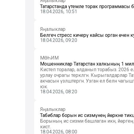
Яңалыклар
Татарстанда үтемле торак программасы бу
18.04.2026, 10:51
Яңалыклар
Белгеч стресс кичерү кайсы орган өчен
18.04.2026, 09:20
МӨҺИМ
Мошенниклар Татарстан халкының 1 милл
Кисәтеп торалар, алданып торабыз. 2026
урлау очрагы теркәлгән. Кырыгалдарлар 
акчасын үзләштергән. Узган ел белән чагы
юк.
18.04.2026, 08:20
Яңалыклар
Табиблар борын ис сизмәүнең йөрәкне тикшер
Борының ис сизми башлаган икән, йөрәге
кисәтә.
18.04.2026, 08:00