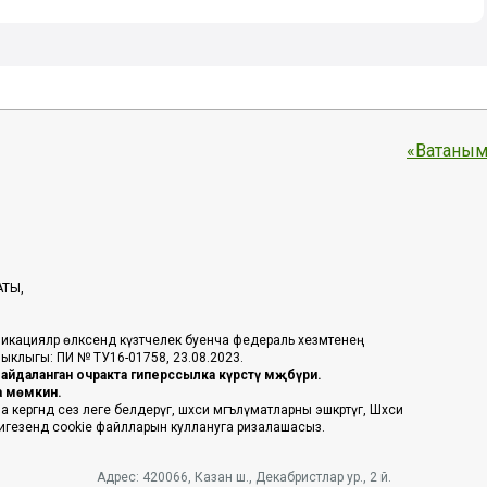
«Ватаным
АТЫ,
икацияләр өлкәсендә күзәтчелек буенча федераль хезмәтенең
таныклыгы: ПИ № ТУ16-01758, 23.08.2023.
йдаланган очракта гиперссылка күрсәтү мәҗбүри.
га мөмкин.
ргәндә сез әлеге белдерүгә, шәхси мәгълүматларны эшкәртүгә, Шәхси
 нигезендә cookie файлларын куллануга ризалашасыз.
Адрес: 420066, Казан ш., Декабристлар ур., 2 й.