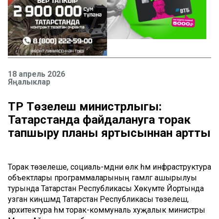
18 апрель 2026
Яңалыклар
ТР Төзелеш министрлыгы:
Татарстанда файдалануга торак
тапшыру планы яртысыннан артты
Торак төзелеше, социаль-мәдәни өлкә һәм инфраструктура
объектлары программаларының гамәлгә ашырылуы
турында Татарстан Республикасы Хөкүмәте Йортында
узган киңәшмәдә Татарстан Республикасы төзелеш,
архитектура һәм торак-коммуналь хуҗалык министры