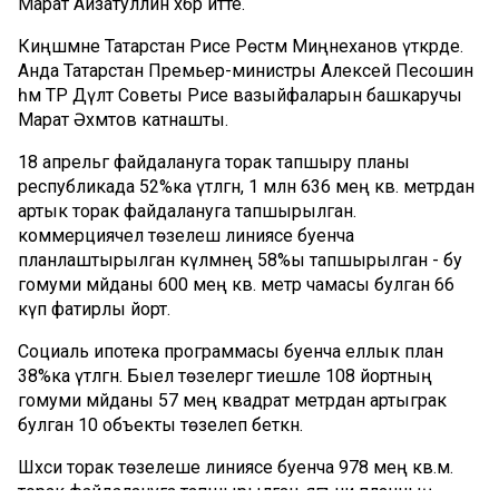
Марат Айзатуллин хәбәр итте.
Киңәшмәне Татарстан Рәисе Рөстәм Миңнеханов үткәрде.
Анда Татарстан Премьер-министры Алексей Песошин
һәм ТР Дәүләт Советы Рәисе вазыйфаларын башкаручы
Марат Әхмәтов катнашты.
18 апрельгә файдалануга торак тапшыру планы
республикада 52%ка үтәлгән, 1 млн 636 мең кв. метрдан
артык торак файдалануга тапшырылган.
коммерциячел төзелеш линиясе буенча
планлаштырылган күләмнең 58%ы тапшырылган - бу
гомуми мәйданы 600 мең кв. метр чамасы булган 66
күп фатирлы йорт.
Социаль ипотека программасы буенча еллык план
38%ка үтәлгән. Быел төзелергә тиешле 108 йортның
гомуми мәйданы 57 мең квадрат метрдан артыграк
булган 10 объекты төзелеп беткән.
Шәхси торак төзелеше линиясе буенча 978 мең кв.м.
торак файдалануга тапшырылган, ягъни планның