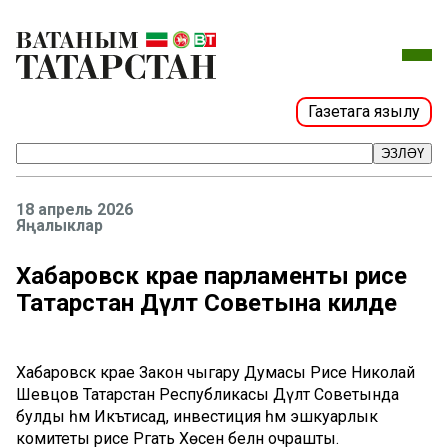
Газетага язылу
ЭЗЛӘҮ
18 апрель 2026
Яңалыклар
Хабаровск крае парламенты рәисе
Татарстан Дәүләт Советына килде
Хабаровск крае Закон чыгару Думасы Рәисе Николай
Шевцов Татарстан Республикасы Дәүләт Советында
булды һәм Икътисад, инвестиция һәм эшкуарлык
комитеты рәисе Рәгать Хөсәен белән очрашты.