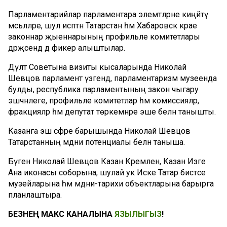
Парламентарийлар парламентара элемтәләрне киңәйтү
мәсьәләләре, шул исәптән Татарстан һәм Хабаровск крае
законнар җыеннарының профильле комитетлары
дәрәҗәсендә дә фикер алыштылар.
Дәүләт Советына визиты кысаларында Николай
Шевцов парламент үзәгендә, парламентаризм музеенда
булды, республика парламентының закон чыгару
эшчәнлеге, профильле комитетлар һәм комиссияләр,
фракцияләр һәм депутат төркемнәре эше белән танышты.
Казанга эш сәфәре барышында Николай Шевцов
Татарстанның мәдәни потенциалы белән таныша.
Бүген Николай Шевцов Казан Кремленә, Казан Изге
Ана иконасы соборына, шулай ук Иске Татар бистәсе
музейларына һәм мәдәни-тарихи объектларына барырга
планлаштыра.
БЕЗНЕҢ МАКС КАНАЛЫНА
ЯЗЫЛЫГЫЗ
!