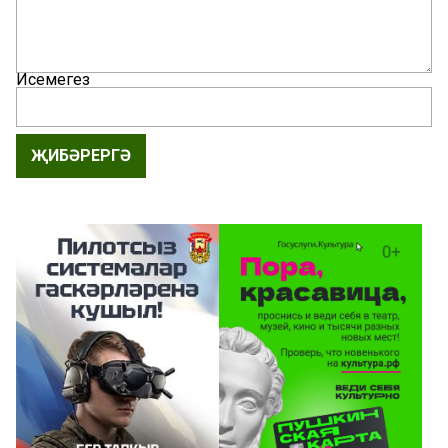
Исемегез
ҖИБӘРЕРГӘ