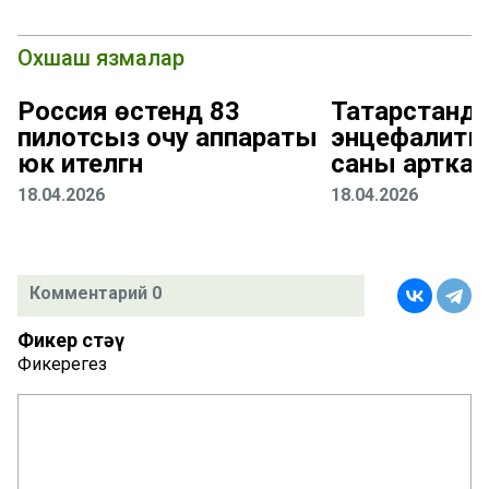
Охшаш язмалар
Россия өстендә 83
Татарстанда
пилотсыз очу аппараты
энцефалиты
юк ителгән
саны арткан
18.04.2026
18.04.2026
Комментарий 0
Фикер өстәү
Фикерегез