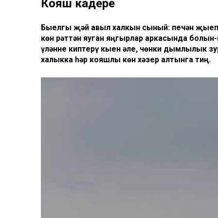
Кояш кадере
Быелгы җәй авыл халкын сыный: печән җыеп 
көн рәттән яуган яңгырлар аркасында болын-
үләнне киптерү кыен әле, чөнки дымлылык з
халыкка һәр кояшлы көн хәзер алтынга тиң.