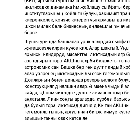
(ВВП) яртысын урта һәм кече бизнес тәэмин итеп к
икътисадка динамика һәм җайлашу сыйфаты бирә,
институтларының көйләнгән булуы, хакимият тра
киеренкелек, кризис китереп чыгармавы да икъ
шәхси милек белән бизнесның аңлаешлы һәм ачык 
берсе...
Шушы урында башкалар үрнәк алырдай сыйфатлар
җитешсезлекләренә күчәсе килә. Алар шактый. Уң
ярыйсы әйләндерде, масайтты. Икътисадый егәр бе
азындырып тора. АКШның хәрби бюджеты гына д
астрономик сан. Башка бер генә дәүләт тә андый х
алар үзләренең икътисадый һәм сәяси гегемонлыг
Долларның бөтен дөньяда резерв валюта булуы
конструкциягә дә ияләшкән алар. Ә маена чыдый а
кайда, җәһәннәм читендәге дәүләтне авианосецлар б
аңлатыла. Ләкин соңгы араларда, күрәбез, бары
да булып тора. Икътисад дигәндә дә Кытай АКШның
гегемонлыгының артуыннан бигрәк, кимүе күзәте
алышынганны озак көтәсе әле.