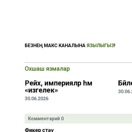
БЕЗНЕҢ МАКС КАНАЛЫНА
ЯЗЫЛЫГЫЗ
!
Охшаш язмалар
Рейх, империяләр һәм
Бәй
«изгелек»
30.06
30.06.2026
Комментарий 0
Фикер өстәү