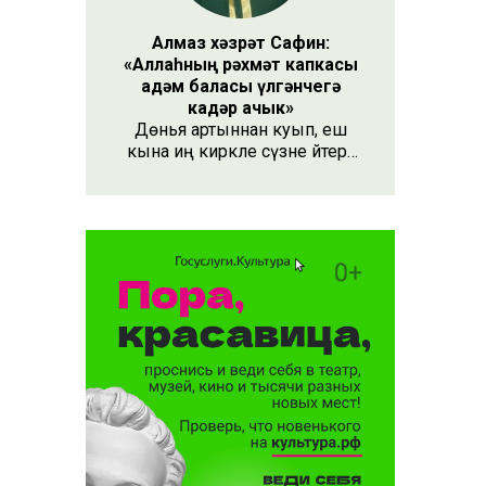
Алмаз хәзрәт Сафин:
«Аллаһның рәхмәт капкасы
адәм баласы үлгәнчегә
кадәр ачык»
Дөнья артыннан куып, еш
кына иң кирәкле сүзне әйтергә
онытабыз. «Рәхмәт» сүзе бу.
Әлеге сүзне күршең яки
дустыңа гына түгел, Аллаһы
Тәгаләгә дә әйтү тиешле, чөнки
кеше бөтен яшәеше, барлыгы
белән Аңа бурычлы.