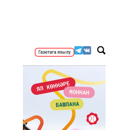
Газетага язылу