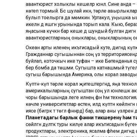
авантюрист холыклы кешеләр юнәлә. Сине анда –
көтеп тормый. Бәс шулай икән, төрле авырлыклар, 
булып тоелырга да мөмкин. Уртакул, уңышка ыша
икеләнә дә яшәгән урынында торып кала. Кыю, бера
яңасына күчкән бар кеше дә шундый булган дигән с
авантюристларның оныклары, оныкларының оны
Океан арты иленең икътисадый куәте, дигәндә күпк
Гражданнар сугышыннан соң үз территориясендә б
буйлап, коточкыч ике туфан – ике Бөтендөнья су
бер бомба да төшми. Сугышта катнашмый түгел,
сугыш барышында Америка, олы корал заводына
Күптән-күп төрле корал җитештергәндә, яңа технол
америкалыларның сугыштан соң ул юнәлешкә а
чоры барышында әлеге илнең фән һәм технологиялә
көчле университетлар өстенә, илдә күптән көйләнгә
иясе (бигрәк тә төгәл фәннәрдә) бар, алар аны үзләрен
Планетадагы барлык фәнни тикшеренү һәм т
сөйләгән дәүләткә туры килүе алар икътисадын бүг
продуктлары, электроника, ясалма фәһем дигәндә