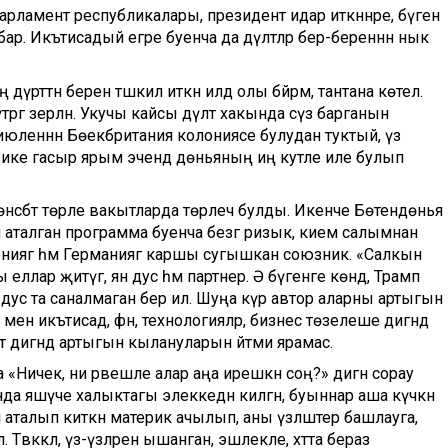
 парламент республикалары, президент идарә иткәннәре, бүген
бар. Икътисадый егәре буенча да дәүләтләр бер-береннән нык
рттән берен тәшкил иткән илдә олы бәйрәм, тантана көтелә.
ргә әзерләнә. Укучы кайсы дәүләт хакында сүз барганын
июленнән Бөекбритания колониясе булудан туктый, үз
м ике гасыр ярым эчендә дөньяның иң куәтле иле булып
өнәсәбәт төрле вакытларда төрлечә булды. Икенче Бөтендөнья
аталган программа буенча безгә ризык, кием салымнан
ониягә һәм Германиягә каршы сугышкан союзник. «Салкын
еллар җитүгә, янә дус һәм партнер. Ә бүгенге көндә, Трамп
дус та саналмаган бер ил. Шуңа күрә автор аларны артыгын
енә икътисад, фән, технологияләр, бизнес төзелеше дигәндә
ясәт дигәндә артыгын кылануларын әйтми ярамас.
а «Ничек, ни рәвешле алар аңа ирешкән соң?» дигән сорау
нда яшәүче халыктагы элеккедән килгән, буыннар аша күчкән
талып киткән материк ачылып, аны үзләштерә башлауга,
 Тәвәккәл, үз-үзләренә ышанган, эшлекле, хәтта бераз