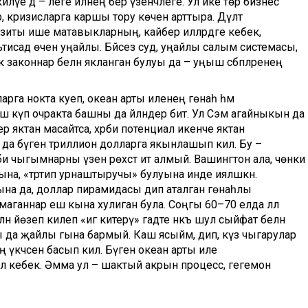
илүе дә – әлеге илнең бер үзенчәлеге. Ул ике төр бизнес
 кризисларга каршы тору көчен арттыра. Дәүләт
нзиты ише матавыкларның, кайбер илләрдәге кебек,
тисад өчен уңайлы. Бәйсез суд, уңайлы салым системасы,
законнар белән якланган булуы да – уңыш сәбәпләренең
га нокта куеп, океан арты иленең гөнаһ һәм
ыш күп очракта башны да әйләндерә бит. Ул Сэм агайныкын да
р яктан масайтса, хәрби потенциал икенче яктан
а бүген триллион долларга якынлашып килә. Бу –
әрби чыгымнарны үзенә рөхсәт итә алмый. Вашингтон ала, чөнки
ына, «тәртип урнаштыручы» булуына инде ияләшкән.
на да, доллар пирамидасы дип аталган гөнаһлы
лмаганнар еш кына хулиган була. Соңгы 60–70 елда әллә
елән йөзеп килеп «игә китерү» гадәте нәкъ шул сыйфат белән
сы да җайлы гына бармый. Каш ясыйм, дип, күз чыгарулар
 үкчәсенә басып килә. Бүген океан арты иле
лә кебек. Әмма ул – шактый акрын процесс, гегемон