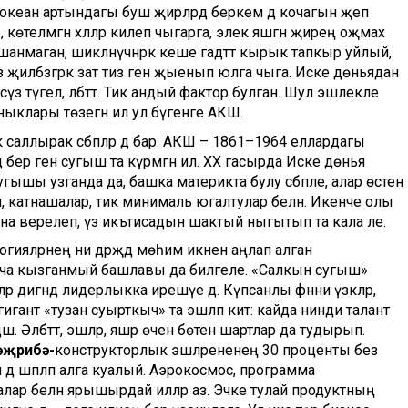
 океан артындагы буш җирләрдә беркем дә кочагын җәеп
көтелмәгән хәлләр килеп чыгарга, элек яшәгән җирең оҗмах
нмаган, шикләнүчәнрәк кеше гадәттә кырык тапкыр уйлый,
з җилбәзәгрәк зат тиз генә җыенып юлга чыга. Иске дөньядан
үз түгел, әлбәттә. Тик андый фактор булган. Шул эшлекле
клары төзегән ил ул бүгенге АКШ.
ә саллырак сәбәпләр дә бар. АКШ – 1861–1964 еллардагы
ер генә сугыш та күрмәгән ил. ХХ гасырда Иске дөнья
гышы узганда да, башка материкта булу сәбәпле, алар өстенә
 катнашалар, тик минималь югалтулар белән. Икенче олы
 әверелеп, үз икътисадын шактый ныгытып та кала әле.
огияләрнең ни дәрәҗәдә мөһим икәнен аңлап алган
кча кызганмый башлавы да билгеле. «Салкын сугыш»
р дигәндә лидерлыкка ирешүе дә. Күпсанлы фәнни үзәкләр,
н гигант «тузан суырткыч» та эшләп китә: кайда нинди талант
ә дәшә. Әлбәттә, эшләр, яшәр өчен бөтен шартлар да тудырып.
әҗрибә
-
конструкторлык эшләрененең 30 проценты без
ен дә шәпләп алга куалый. Аэрокосмос, программа
 алар белән ярышырдай илләр аз. Эчке тулай продуктның