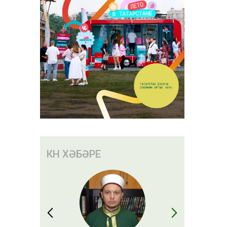
КӨН ХӘБӘРЕ