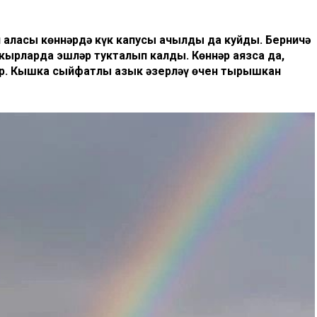
аласы көннәрдә күк капусы ачылды да куйды. Берничә
кырларда эшләр тукталып калды. Көннәр аязса да,
ур. Кышка сыйфатлы азык әзерләү өчен тырышкан