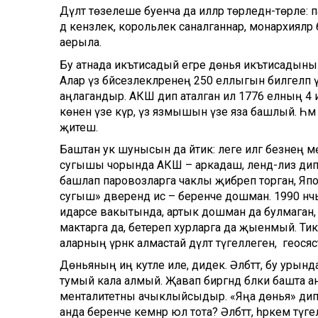
Дәүләт төзелеше буенча да илләр төрледән-төрле:
дә кенәзлек, корольлек саналганнар, монархияләр 
аерыла.
Бу атнада икътисадый егәре дөнья икътисадының дү
Алар үз бәйсезлекләренең 250 еллыгын билгеләп үтә
аңлагандыр. АКШ дип аталган ил 1776 елның 4 
көнен үзе күрә, үз язмышын үзе яза башлый. Һә
җитешә.
Баштан ук шунысын да әйтик: әлеге илгә безнең м
сугышы чорында АКШ – аркадаш, ленд-лиз дип 
башлап паровозларга чаклы җибәреп торган, Яп
сугыш» дәверендә исә – беренче дошман. 1990 нчы 
идарәсе вакытында, артык дошман да булмаган, 
мактарга да, бетереп хурларга да җыенмый. Тик м
аларның үрнәк алмастай дәүләт түгеллеген, ә геосә
Дөньяның иң куәтле иле, дидек. Әлбәттә, бу урынд
тумый кала алмый. Җавап биргәндә бәлки башта а
менталитетны ачыклыйсыдыр. «Яңа дөнья» дип а
анда беренче кемнәр юл тота? Әлбәттә, һәркем түгел.