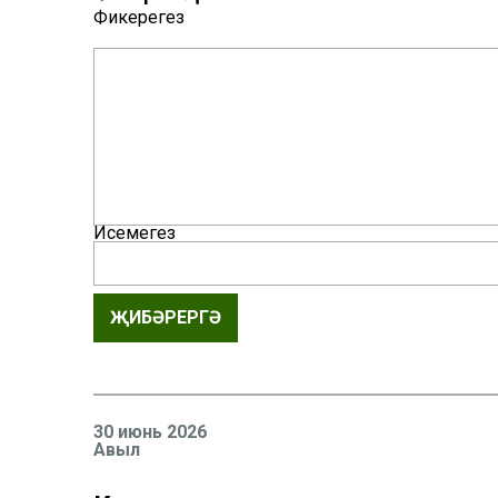
Фикерегез
Исемегез
ҖИБӘРЕРГӘ
30 июнь 2026
Авыл