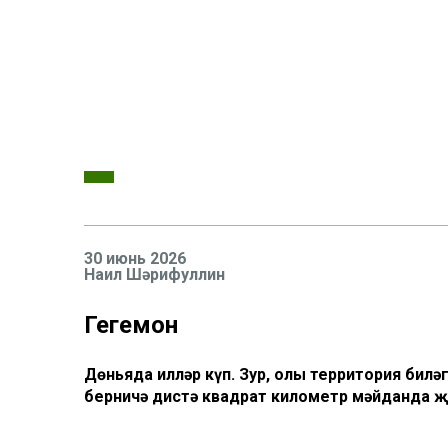
30 июнь 2026
Наил Шәрифуллин
Гегемон
Дөньяда илләр күп. Зур, олы территория бил
берничә дистә квадрат километр мәйданда җ