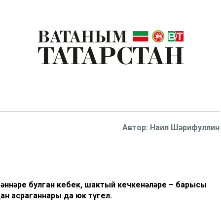
Наил Шәрифуллин
әгәннәре булган кебек, шактый кечкенәләре – барысы
ан асраганнары да юк түгел.