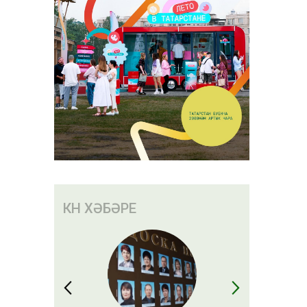
КӨН ХӘБӘРЕ