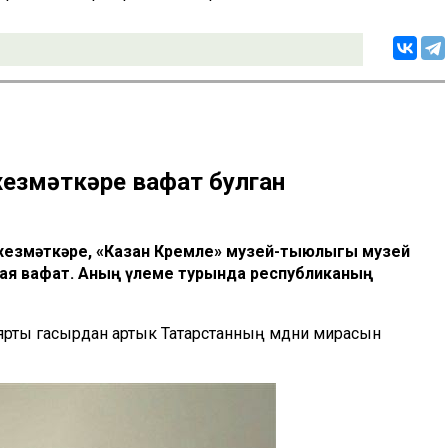
хезмәткәре вафат булган
 хезмәткәре, «Казан Кремле» музей-тыюлыгы музей
я вафат. Аның үлеме турында республиканың
 ярты гасырдан артык Татарстанның мәдәни мирасын