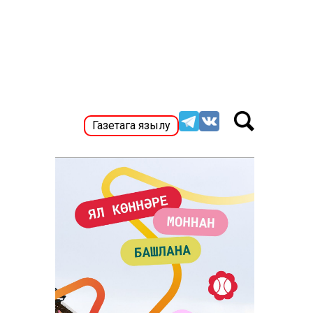
Газетага язылу