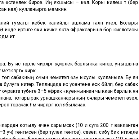
а өстенлек бирәсе. Иң яхшысы – көл. Коры килеш тә (бер
 стакан көл) кулланырга мөмкин.
алий гуматы кебек калийлы ашлама таләп ителә. Болары
ә. Ә инде иртәнге яки кичке якта яфракларына бор кислотасы
дәм итә.
ра. Бу исә төрле чирләргә җирлек барлыкка китерә, уңышына
ткәләргә» кирәк.
 төп сабакның очын чеметеп өзү ысулы кулланыла. Бу ян
а булуга китерә. Теплицада исә үсентене өскә бәйләп, бер сабак
у очракта түбәнге 3–5 яфрак «куен»ыннан чыккан барлык ян
ашлана, ә югарырак урнашканнарының очлары чеметеп өзелә.
ереп торачак һәм чирләргә юл ябылачак.
ычлардан котылу өчен сарымсак (10 л суга 200 г вакланган
) төнәтмәсен (бер тәүлек төнәтәсе), сөзеп, сибү бик нәтиҗәле
әйда булса, берничә тамчы йод өстәп, эремчек суы (10 л суга