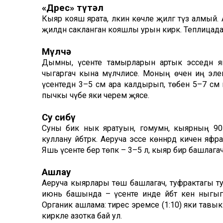
«Дөрес» түтәл
Кыяр кояш ярата, ләкин көчле җилгә түзә алмый
җилдән сакланган кояшлы урын кирәк. Теплицада
Мүлчә
Дымны, үсенте тамырларын артык эсседән яки
чыгаргач кына мүлчәлисе. Моның өчен иң элек 
үсентедән 3–5 см ара калдырып, төбенә 5–7 см 
пычкы чүбе яки черемә җәясе.
Су сибү
Суны бик нык яратуын, гомумән, кыярның 90
куллану әйбәтрәк. Аеруча эссе көннәрдә кичен 
Яшь үсенте бер төпкә – 3–5 л, кыяр бирә башлагач, 
Ашлау
Аеруча кыярлары төшә башлагач, туфрактагы ту
июнь башында – үсенте инде әйбәт кенә ныгыган, 
Органик ашлама: тирес эремәсе (1:10) яки тавык 
кирәкле азотка бай ул.