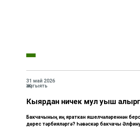
31 май 2026
Җәмгыять
Кыярдан ничек мул уңыш алырг
Бакчачының иң яраткан яшелчәләреннән бер
дөрес тәрбияләргә? Һәвәскәр бакчачы Әлфин