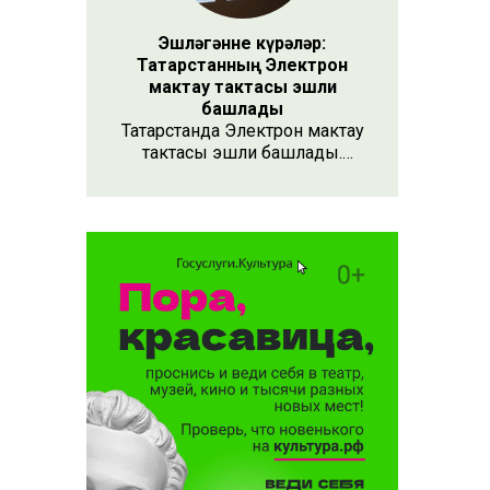
Эшләгәнне күрәләр:
Татарстанның Электрон
мактау тактасы эшли
башлады
Татарстанда Электрон мактау
тактасы эшли башлады.
Хезмәтенә күрә хөрмәт
күрсәтүнең заманча алымы
бу. Анда 15 меңнән артык
кеше турында мәгълүмат
тупланган. Исемлекне ел
саен яңартып торачаклар.
Лаеклыларга исә махсус
таныклык та бирәчәкләр.