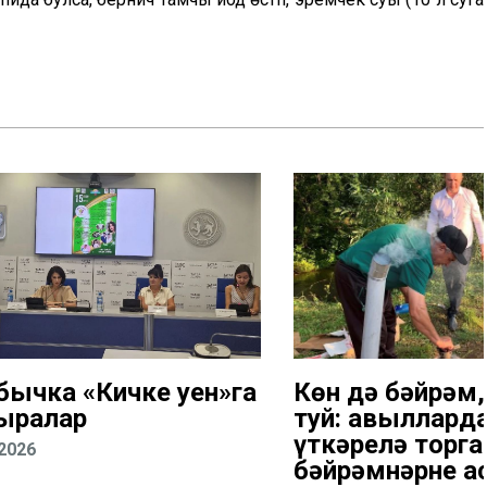
бычка «Кичке уен»га
Көн дә бәйрәм,
ыралар
туй: авыллард
үткәрелә торга
.2026
бәйрәмнәрнең 