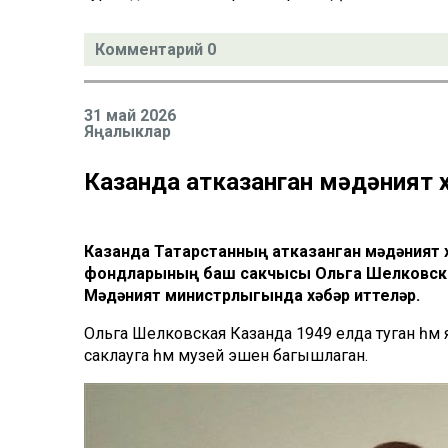
Комментарий 0
31 май 2026
Яңалыклар
Казанда атказанган мәдәният 
Казанда Татарстанның атказанган мәдәният
фондларының баш сакчысы Ольга Шелковска
Мәдәният министрлыгында хәбәр иттеләр.
Ольга Шелковская Казанда 1949 елда туган һәм
саклауга һәм музей эшенә багышлаган.