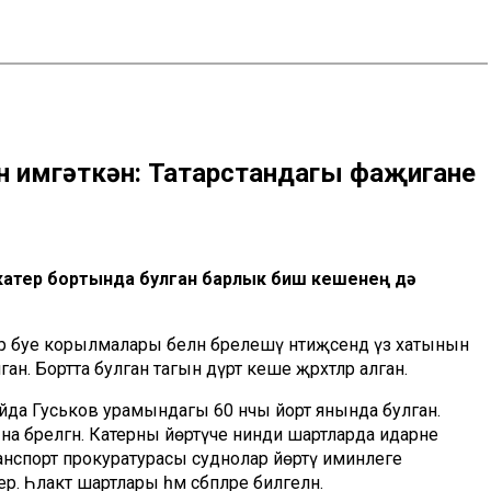
 имгәткән: Татарстандагы фаҗиганең
 катер бортында булган барлык биш кешенең дә
р буе корылмалары белән бәрелешү нәтиҗәсендә үз хатынын
ан. Бортта булган тагын дүрт кеше җәрәхәтләр алган.
тайда Гуськов урамындагы 60 нчы йорт янында булган.
а бәрелгән. Катерны йөртүче нинди шартларда идарәне
р транспорт прокуратурасы суднолар йөртү иминлеге
Һәлакәт шартлары һәм сәбәпләре билгеләнә.