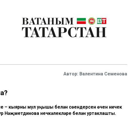
Валентина Семенова
а?
се – кыярны мул уңышы белән сөендерсен өчен ничек
ур Нәҗметдинова нечкәлекләре белән уртаклашты.