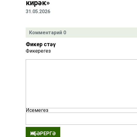
кирәк»
31.05.2026
Комментарий 0
Фикер өстәү
Фикерегез
Исемегез
ҖИБӘРЕРГӘ