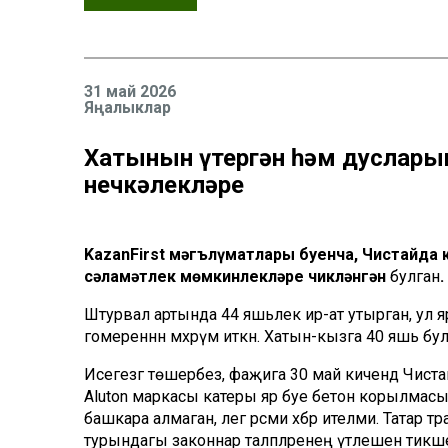
31 май 2026
Яңалыклар
Хатынын үтергән һәм дусларын
нечкәлекләре
KazanFirst мәгълүматлары буенча, Чистайда
с
әламәтлек
мөмкинлекләре
чикләнгән
булган
.
Штурвал артында 44 яшьлек ир-ат утырган, ул я
гомереннән мәхрүм иткән. Хатын-кызга 40 яшь булг
Исегезгә төшерәбез, фаҗига 30 май кичендә Чис
Aluton маркасы катеры яр буе бетон корылмасын
башкара алмаган, әлегә рәсми хәбәр ителми. Тата
турындагы законнар таләпләренең үтәлешен тикшерә. 