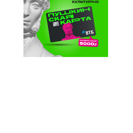
 көн дә
а
н
асылы