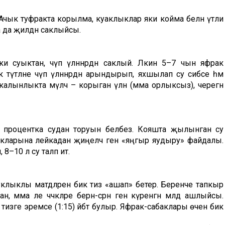
. Ачык туфракта корылма, куаклыклар яки койма белән үтәли
 да җилдән саклыйсы.
 суыктан, чүп үләннәрдән саклый. Ләкин 5–7 чын яфрак
түтәлне чүп үләннәрдән арындырып, яхшылап су сибәсе һәм
калынлыкта мүлчә – корыган үлән (әмма орлыксыз), черегән
 процентка судан торуын беләбез. Кояшта җылынган су
яфракларына лейкадан җиңелчә генә «яңгыр яудыру» файдалы.
8–10 л су таләп итә.
клыклы матдәләрен бик тиз «ашап» бетерә. Беренче тапкыр
әмма әле чәчәкләре берән-сәрән генә күренгән мәлдә ашлыйсы.
тизәге эремәсе (1:15) әйбәт булыр. Яфрак-сабаклары өчен бик