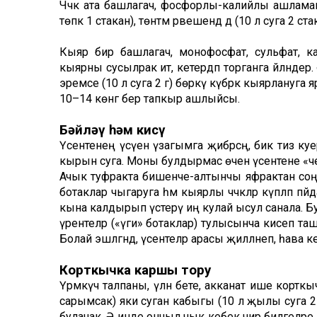
Чәчәк ата башлагач, фосфорлы-калийлы ашламаг
төпкә 1 стакан), төнәтмә рәвешендә дә (10 л суга 2
Кыяр бирә башлагач, монофосфат, сульфат, к
кыярны сусылрак итә, кетердәп торганга әйләндер
эремәсе (10 л суга 2 г) бөркү күбрәк кыярлануга яр
10–14 көнгә бер тапкыр ашлыйсы.
Бәйләү һәм кисү
Үсентенең үсүен үзагымга җибәрсәң, бик тиз куе
кырын суга. Моны булдырмас өчен үсентене «чеме
Ачык туфракта бишенче-алтынчы яфрактан соң
ботаклар чыгаруга һәм кыярлы чәчәкләр күпләп пәйд
кына калдырып үстерү иң кулай ысул санала. Б
үрентеләр («үги» ботаклар) тулысынча кисеп т
Болай эшләгәндә, үсентеләр арасы җилләнеп, һава к
Корткычка каршы тору
Үрмәкүч талпаны, үлән бете, акканат ише кортк
сарымсак) яки суган кабыгы (10 л җылы суга 2–3 уч
булачак. Ә инде ончыл чык кебек чир билгеләре п