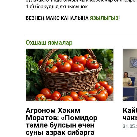
1 л) бөркүдән дә яхшысы юк.
БЕЗНЕҢ МАКС КАНАЛЫНА
ЯЗЫЛЫГЫЗ
!
Охшаш язмалар
Агроном Хәким
Кай
Моратов: «Помидор
чак
тәмле булсын өчен
31.05
суны азрак сибәргә