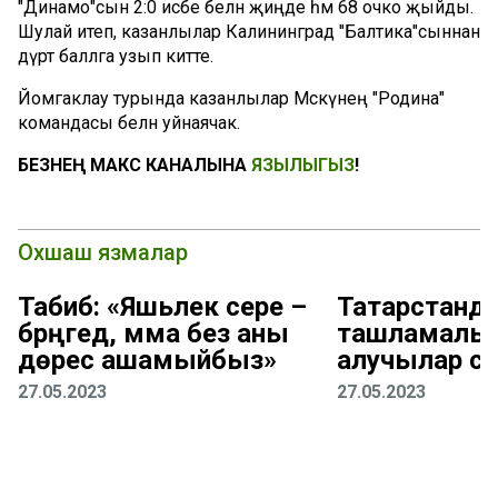
"Динамо"сын 2:0 исәбе белән җиңде һәм 68 очко җыйды.
Шулай итеп, казанлылар Калининград "Балтика"сыннан
дүрт баллга узып китте.
Йомгаклау турында казанлылар Мәскәүнең "Родина"
командасы белән уйнаячак.
БЕЗНЕҢ МАКС КАНАЛЫНА
ЯЗЫЛЫГЫЗ
!
Охшаш язмалар
Табиб: «Яшьлек сере –
Татарстанд
бәрәңгедә, әмма без аны
ташламалы 
дөрес ашамыйбыз»
алучылар са
27.05.2023
27.05.2023