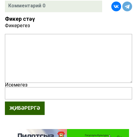
Комментарий 0
Фикер өстәү
Фикерегез
Исемегез
ҖИБӘРЕРГӘ