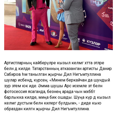
Артистларның кайберәүләре кызыл келәмгә хәтта этләре
белән дә килде. Татарстанның атказанган артисты Данир
Сабиров һәм танылган җырчы Дилә Нигъмәтуллина
шулар исәбендә, күрәсең. «Минем беркайчан да шундый
зур этем юк иде. Әмма шушы Арс исемле эт белән
фотосессия ясаганда, безнең арада чын мәхәббәт
барлыкка килде, миңа бик ошады. Шуңа күрә дә кызыл
келәмгә дустым белән килергә булдым», - диде кыю
образдан килгән җырчы Дилә Нигъмәтуллина.