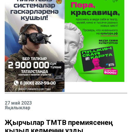
27 май 2023
Яңалыклар
Җырчылар ТМТВ премиясенең
кызыл келәменнән узды