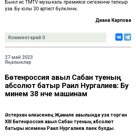
Быел исә TMTV музыкаль премиясе сигезенче тапкыр
уза. Бу юлы 30 артист бүләкләнәчәк.
Диана Карпова
Комментарий 0
27 май 2023
Яңалыклар
Бөтенроссия авыл Сабан туеның
абсолют батыр Раил Нургалиев: Бу
минем 38 нче машинам
Әстерхан өлкәсенең Җәмәле авылында уза торган
XIII Бөтенроссия авыл Сабан туеның абсолют
батыры исеменә Раил Нургалиев лаек булды.