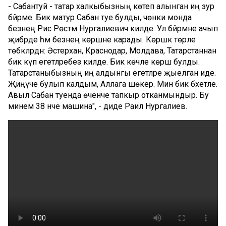
- Сабантуй - татар халкыбызның көтеп алынган иң зур
бәйрәме. Бик матур Сабан туе булды, чөнки монда
безнең Рәис Рөстәм Нургалиевич килде. Ул бәйрәмне ачып
җибәрде һәм безнең көрәшне карады. Көрәшкә төрле
төбәкләрдән: Әстерхан, Краснодар, Молдава, Татарстаннан
бик күп егетләребез килде. Бик көчле көрәш булды.
Татарстаныбызның иң алдынгы егетләре җыелган иде.
Җиңүче булып калдым, Аллага шөкер. Мин бик бәхетле.
Авыл Сабан туенда өченче тапкыр отканмындыр. Бу
минем 38 нче машина", - диде Раил Нургалиев.