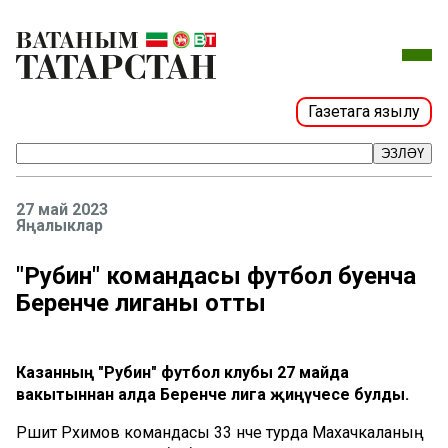
Газетага язылу
ЭЗЛӘҮ
27 май 2023
Яңалыклар
"Рубин" командасы футбол буенча
Беренче лиганы отты
Казанның "Рубин" футбол клубы 27 майда
вакытыннан алда Беренче лига җиңүчесе булды.
Рәшит Рәхимов командасы 33 нче турда Махачкаланың