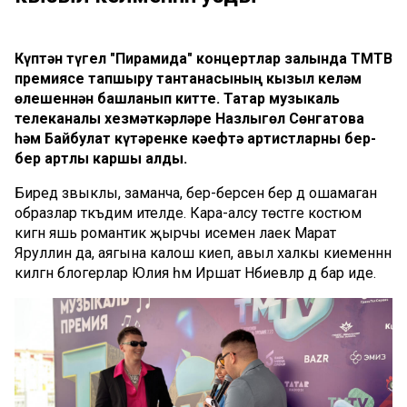
Күптән түгел "Пирамида" концертлар залында ТМТВ
премиясе тапшыру тантанасының кызыл келәм
өлешеннән башланып китте. Татар музыкаль
телеканалы хезмәткәрләре Назлыгөл Сөнгатова
һәм Байбулат күтәренке кәефтә артистларны бер-
бер артлы каршы алды.
Биредә зәвыклы, заманча, бер-берсенә бер дә ошамаган
образлар тәкъдим ителде. Кара-алсу төстәге костюм
кигән яшь романтик җырчы исеменә лаек Марат
Яруллин да, аягына калош киеп, авыл халкы киеменнән
килгән блогерлар Юлия һәм Иршат Нәбиевләр дә бар иде.