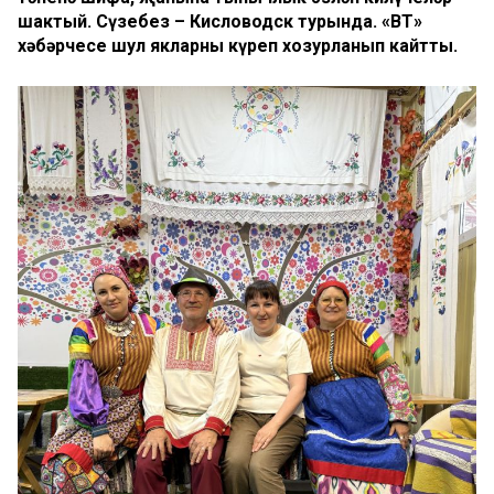
шактый. Сүзебез – Кисловодск турында. «ВТ»
хәбәрчесе шул якларны күреп хозурланып кайтты.