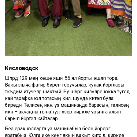
Кисловодск
Шәһәрдә 129 мең кеше яши. 56 ял йорты эшләп тора.
Вакытлыча фатир биреп торучылар, кунак йортлары
тәкъдим итүчеләр шактый. Бу шәһәргә килүләре юкка түгел,
кай тарафка юл тотасың килә, шунда китеп була
биредән. Телисең икән, үз машинаңда барасың, телисең
икән – акчаңны гына түлә, хәзер кирәкле урынга алып
барып йөртеп кайталар.
Без ерак юлларга үз машинабыз белән йөрергә
яратабыз. Юлга ике көнгә якын вакыт китсә дә, кирәкле