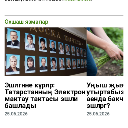
Охшаш язмалар
Эшләгәнне күрәләр:
Уңыш җыяб
Татарстанның Электрон
утыртабыз: 
мактау тактасы эшли
аенда бакчад
башлады
эшләргә?
25.06.2026
25.06.2026