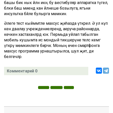
башы бик нык әйләнә икән, бу вестибуляр аппаратка түгел,
бәлки баш миендә кан әйләнеше бозылуга, ягъни
инсультка бәйле булырга мөмкин.
Әлеге тест кыйммәтле махсус җиһазда үткәрелә. Ә ул күп
кенә дәвалау учреждениеләрендә, аеруча районнарда,
кечкенә хастаханәләрдә юк. Пермьда уйлап табылган
мобиль кушымта исә мондый тикшерүне теләсә кемгә
үткәрү мөмкинлеге бирәчәк. Моның өчен смартфонга
махсус программа урнаштырылса, шул җитә, ди
белгечләр.
Комментарий 0