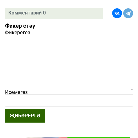
Комментарий 0
Фикер өстәү
Фикерегез
Исемегез
ҖИБӘРЕРГӘ