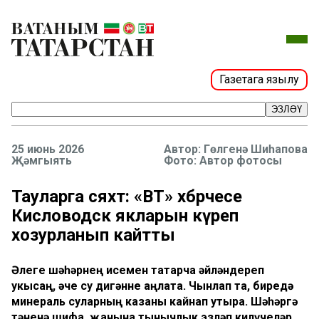
Газетага язылу
ЭЗЛӘҮ
25 июнь 2026
Гөлгенә Шиһапова
Җәмгыять
Фото: Автор фотосы
Тауларга сәяхәт: «ВТ» хәбәрчесе
Кисловодск якларын күреп
хозурланып кайтты
Әлеге шәһәрнең исемен татарча әйләндереп
укысаң, әче су дигәнне аңлата. Чынлап та, биредә
минераль суларның казаны кайнап утыра. Шәһәргә
тәненә шифа, җанына тынычлык эзләп килүчеләр