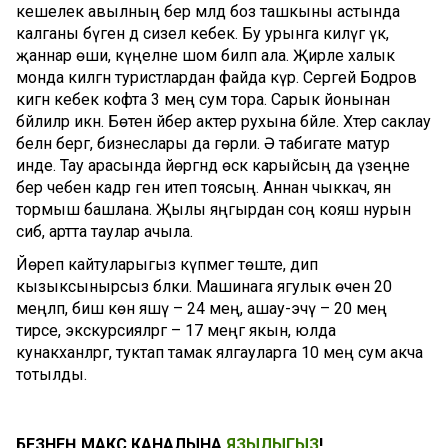
кешелек авылның бер мәлдә боз ташкыны астында
калганы бүген дә сизелә кебек. Бу урынга килүгә үк,
җаннар өши, күңелне шом биләп ала. Җирле халык
монда килгән туристлардан файда күрә. Сергей Бодров
кигән кебек кофта 3 мең сум тора. Сарык йонынан
бәйлиләр икән. Бөтен әйбер актер рухына бәйле. Хәтер саклау
белән бергә, бизнеслары да гөрли. Ә табигате матур
инде. Тау арасында йөргәндә өскә карыйсың да үзеңне
бер чебен кадәр генә итеп тоясың. Аннан чыккач, янә
тормыш башлана. Җылы яңгырдан соң кояш нурын
сибә, артта таулар ачыла.
Йөреп кайтуларыгыз күпмегә төште, дип
кызыксынырсыз бәлки. Машинага ягулык өчен 20
меңләп, биш көн яшәү – 24 мең, ашау-эчү – 20 мең
тирәсе, экскурсияләргә – 17 меңгә якын, юлда
кунакханәләргә, туктап тамак ялгауларга 10 мең сум акча
тотылды.
БЕЗНЕҢ МАКС КАНАЛЫНА
ЯЗЫЛЫГЫЗ
!