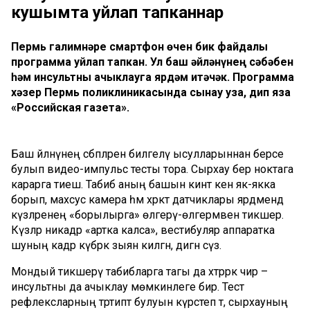
кушымта уйлап тапканнар
Пермь галимнәре смартфон өчен бик файдалы
программа уйлап тапкан. Ул баш әйләнүнең сәбәбен
һәм инсультны ачыклауга ярдәм итәчәк. Программа
хәзер Пермь поликлиникасында сынау уза, дип яза
«Российская газета».
Баш әйләнүнең сәбәпләрен билгеләү ысулларыннан берсе
булып видео-импульс тесты тора. Сырхау бер ноктага
карарга тиеш. Табиб аның башын кинәт кенә як-якка
борып, махсус камера һәм хәрәкәт датчиклары ярдәмендә
күзләренең «борылырга» өлгерү-өлгермәвен тикшерә.
Күзләр никадәр «артка калса», вестибуляр аппаратка
шуның кадәр күбрәк зыян килгән, дигән сүз.
Мондый тикшерү табибларга тагы да хәтәррәк чир –
инсультны да ачыклау мөмкинлеге бирә. Тест
рефлексларның тәртиптә булуын күрсәтеп тә, сырхауның