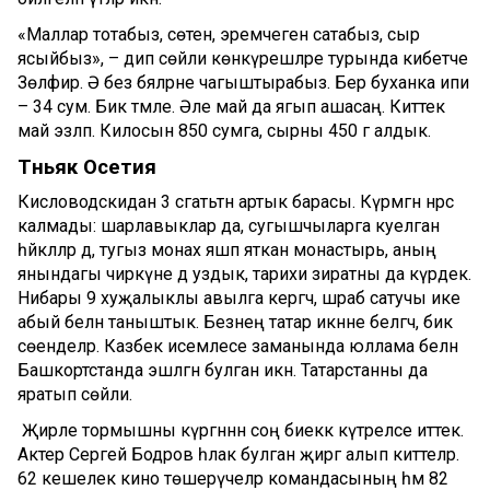
«Маллар тотабыз, сөтен, эремчеген сатабыз, сыр
ясыйбыз», – дип сөйли көнкүрешләре турында кибетче
Зөлфирә. Ә без бәяләрне чагыштырабыз. Бер буханка ипи
– 34 сум. Бик тәмле. Әле май да ягып ашасаң. Киттек
май эзләп. Килосын 850 сумга, сырны 450 гә алдык.
Төн
ьяк Осетия
Кисловодскидан 3 сәгатьтән артык барасы. Күрмәгән нәрсә
калмады: шарлавыклар да, сугышчыларга куелган
һәйкәлләр дә, тугыз монах яшәп яткан монастырь, аның
янындагы чиркәүне дә уздык, тарихи зиратны да күрдек.
Нибары 9 хуҗалыклы авылга кергәч, шәраб сатучы ике
абый белән таныштык. Безнең татар икәнне белгәч, бик
сөенделәр. Казбек исемлесе заманында юллама белән
Башкортстанда эшләгән булган икән. Татарстанны да
яратып сөйли.
Җирле тормышны күргәннән соң биеккә күтәреләсе иттек.
Актер Сергей Бодров һәлак булган җиргә алып киттеләр.
62 кешелек кино төшерүчеләр командасының һәм 82