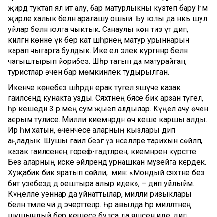
җирдә туктап ял итә алу, бар матурлыкны күзәтеп бару һәм
җирле халык белән аралашу ошый. Бу юлы да нәкъ шул
уйлар белән юлга чыктык. Санаулы көн тиз үтә дип,
килгән көнне үк бер кат шәһәрнең матур урыннарын
карап чыгарга булдык. Ике ел элек күргәннәр белән
чагыштырып йөрибез. Шәһәр тагын да матурайган,
туристлар өчен бар мөмкинлек тудырылган.
Икенче көнебез шәһәрдән ерак түгел яшәүче казак
гаиләсендә кунакта узды. Сәяхәтнең бәясе бик арзан түгел,
һәр кешедән 3 әр мең сум җыеп алдылар. Күңел ачу өчен
аерым түлисе. Милли киемнәрдән өч кеше каршы алды.
Ир һәм хатын, өченчесе аларның кызлары дип
аңладык. Шушы гаилә безгә үз нәселләре тарихын сөйләп,
казак гаиләсенең гореф-гадәтләрен, киемнәрен күрсәтте.
Без аларның иске өйләрендә урнашкан музейга кердек.
Хуҗабикә бик яратып сөйли, ә мин: «Мондый сәяхәтне без
бит үзебездә дә оештыра алыр идек», – дип уйлыйм.
Күңелле уеннар да уйнаттылар, милли ризыклары
белән тәмле чәй дә эчерттеләр. Һәр авылда һәр милләтнең
шушындый бер кешесе булса да яшәсен иде, дип