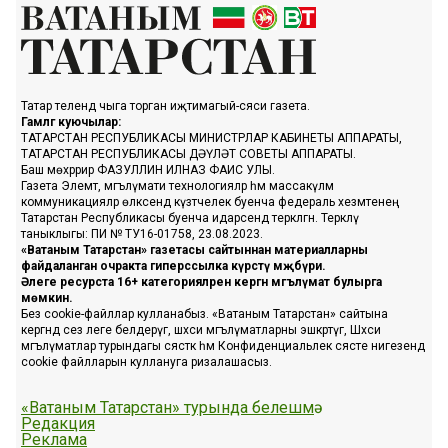
Татар телендә чыга торган иҗтимагый-сәяси газета.
Гамәлгә куючылар:
ТАТАРСТАН РЕСПУБЛИКАСЫ МИНИСТРЛАР КАБИНЕТЫ АППАРАТЫ,
ТАТАРСТАН РЕСПУБЛИКАСЫ ДӘҮЛӘТ СОВЕТЫ АППАРАТЫ.
Баш мөхәррир ФАЗУЛЛИН ИЛНАЗ ФАИС УЛЫ.
Газета Элемтә, мәгълүмати технологияләр һәм массакүләм
коммуникацияләр өлкәсендә күзәтчелек буенча федераль хезмәтенең
Татарстан Республикасы буенча идарәсендә теркәлгән. Теркәлү
таныклыгы: ПИ № ТУ16-01758, 23.08.2023.
«Ватаным Татарстан» газетасы сайтыннан материалларны
файдаланган очракта гиперссылка күрсәтү мәҗбүри.
Әлеге ресурста 16+ категорияләренә кергән мәгълүмат булырга
мөмкин.
Без cookie-файллар кулланабыз. «Ватаным Татарстан» сайтына
кергәндә сез әлеге белдерүгә, шәхси мәгълүматларны эшкәртүгә, Шәхси
мәгълүматлар турындагы сәясәткә һәм Конфиденциальлек сәясәте нигезендә
cookie файлларын куллануга ризалашасыз.
«Ватаным Татарстан» турында белешмә
Редакция
Реклама