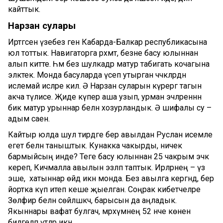
кайттык.
Нарзан сулары
Иртәгәсен үзебез генә Кабарда-Балкар республикасына
юл тоттык. Навигаторга рәхмәт, безне басу юлыннан
алып китте. Һәм без шулкадәр матур табигать кочагына
эләктек. Монда басуларда үсеп утырган чәчәкләрдән
ислемай исләре килә. Ә Нарзан суларын күрергә тагын
акча түлисе. Җиде күпер аша узып, урман эчләреннән
бик матур урыннар белән хозурландык. Ә шифалы су –
адым саен.
Кайтыр юлда шул тирәдәге бер авылдан Руслан исемле
егет белән таныштык. Кунакка чакырды, ничек
бармыйсың инде? Теге басу юлыннан 25 чакрым эчкә
кереп, Кичмалла авылын эзләп таптык. Ирләрнең – үз
эше, ә хатыннар өйдә икән монда. Без авылга кергәндә, бер
йортка күп итеп кеше җыелган. Соңрак кибетчеләре
Зөлфирә белән сөйләшкәч, барысын да аңладык.
Якыннары вафат булгач, мәрхүмнең 52 нче көнен
билгеләп үтәләр икән.