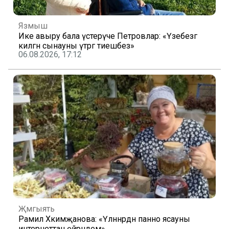
Язмыш
Ике авыру бала үстерүче Петровлар: «Үзебезгә
килгән сынауны үтәргә тиешбез»
06.08.2026, 17:12
Җәмгыять
Рамилә Хәкимҗанова: «Үләннәрдән панно ясауны
интернеттан өйрәндем»