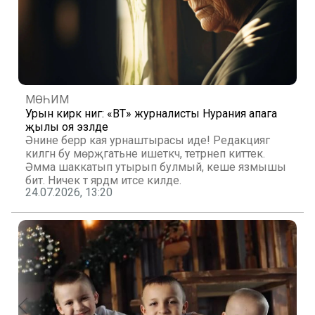
МӨҺИМ
Урын кирәк әнигә: «ВТ» журналисты Нурания апага
җылы оя эзләде
Әнине берәр кая урнаштырасы иде! Редакциягә
килгән бу мөрәҗәгатьне ишеткәч, тетрәнеп киттек.
Әмма шаккатып утырып булмый, кеше язмышы
бит. Ничек тә ярдәм итәсе килде.
24.07.2026, 13:20