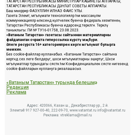
ТАТАРСТАН РЕСПУБЛИКАСЫ МИНИСТРЛАР КАБИНЕТЫ АППАРАТЫ,
ТАТАРСТАН РЕСПУБЛИКАСЫ ДӘҮЛӘТ СОВЕТЫ АППАРАТЫ.
Баш мөхәррир ФАЗУЛЛИН ИЛНАЗ ФАИС УЛЫ.
Газета Элемтә, мәгълүмати технологияләр һәм массакүләм
коммуникацияләр өлкәсендә күзәтчелек буенча федераль хезмәтенең
Татарстан Республикасы буенча идарәсендә теркәлгән. Теркәлү
таныклыгы: ПИ № ТУ16-01758, 23.08.2023.
«Ватаным Татарстан» газетасы сайтыннан материалларны
файдаланган очракта гиперссылка күрсәтү мәҗбүри.
Әлеге ресурста 16+ категорияләренә кергән мәгълүмат булырга
мөмкин.
Без cookie-файллар кулланабыз. «Ватаным Татарстан» сайтына
кергәндә сез әлеге белдерүгә, шәхси мәгълүматларны эшкәртүгә, Шәхси
мәгълүматлар турындагы сәясәткә һәм Конфиденциальлек сәясәте нигезендә
cookie файлларын куллануга ризалашасыз.
«Ватаным Татарстан» турында белешмә
Редакция
Реклама
Адрес: 420066, Казан ш., Декабристлар ур., 2 й.
Элемтә: 8 917 927-00-40, 222-09-70, www.vatantat.ru info@vatantat.ru
Реклама: vtreklama@mail.ru