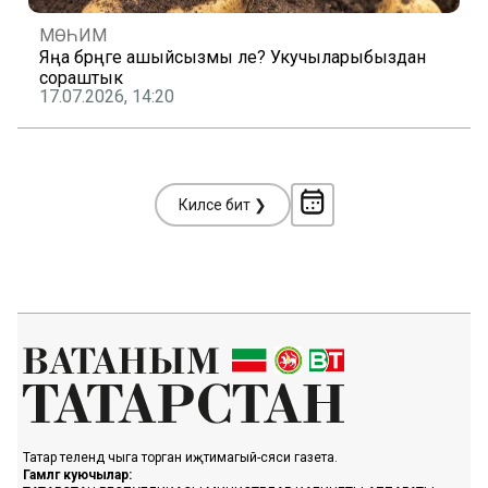
МӨҺИМ
Яңа бәрәңге ашыйсызмы әле? Укучыларыбыздан
сораштык
17.07.2026, 14:20
Киләсе бит ❯
Татар телендә чыга торган иҗтимагый-сәяси газета.
Гамәлгә куючылар: