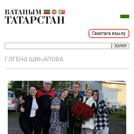
Газетага язылу
ЭЗЛӘҮ
ГӨЛГЕНӘ ШИҺАПОВА