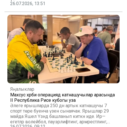
26.07.2026, 13:51
Яңалыклар
Махсус хәрби операциядә катнашучылар арасында
II Республика Рәисе кубогы уза
Әлеге ярышларда 250 дән артык катнашучы 7
спорт төре буенча үзен сынаячак. Ярышлар 29
майда Яшел Үзәндә башланып киткән иде. Ир—
егетләр волейбол, пауэрлифтинг, армрестлинг,
26.07.2026, 09:12