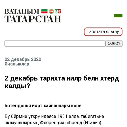
Газетага язылу
ЭЗЛӘҮ
02 декабрь 2020
Яңалыклар
2 декабрь тарихта ниләр белән хәтердә
калды?
Бөтендөнья йорт хайваннары көне
Бу бәйрәмне үткәрү идеясе 1931 елда, табигатьне
яклаучыларның Флоренция шәһәрендә (Италия)