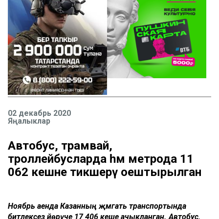
02 декабрь 2020
Яңалыклар
Автобус, трамвай,
троллейбусларда һәм метрода 11
062 кешне тикшерү оештырылган
Ноябрь аенда Казанның җәмәгать транспортында
битлексез йөрүче 17 406 кеше ачыкланган. Автобус,