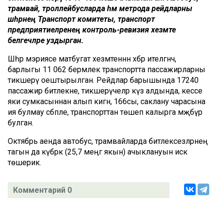
трамвай, троллейбусларда һәм метрода рейдларны
шәһәрнең Транспорт комитеты, транспорт
предприятиеләренең контроль-ревизия хезмәте
белгечләре уздырган.
Шәһәр мэриясе матбугат хезмәтеннән хәбәр ителгәнчә,
барлыгы 11 062 берәмлек транспортта пассажирларны
тикшерү оештырылган. Рейдлар барышында 17240
пассажир битлекне, тикшерүчеләр күз алдында, кесәсе
яки сумкасыннан алып кигән, 166сы, саклану чарасына
ия булмау сәбәпле, транспорттан төшеп калырга мәҗбүр
булган.
Октябрь аенда автобус, трамвайларда битлексезләрнең
тагын да күбрәк (25,7 меңгә якын) ачыклануын искә
төшерик.
Комментарий 0