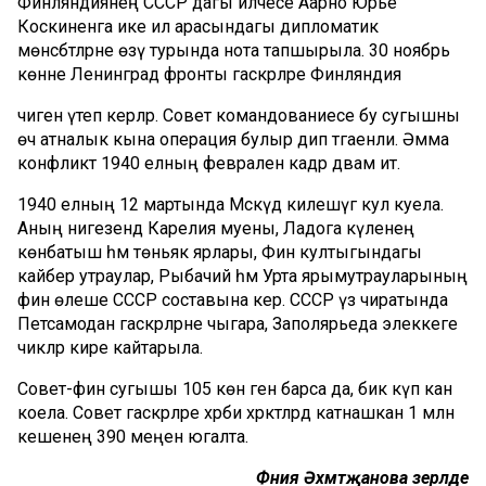
Финляндиянең СССР дагы илчесе Аарно Юрье
Коскиненга ике ил арасындагы дипломатик
мөнәсәбәтләрне өзү турында нота тапшырыла. 30 ноябрь
көнне Ленинград фронты гаскәрләре Финляндия
чигенә үтеп керәләр. Совет командованиесе бу сугышны
өч атналык кына операция булыр дип тәгаенли. Әмма
конфликт 1940 елның февраленә кадәр дәвам итә.
1940 елның 12 мартында Мәскәүдә килешүгә кул куела.
Аның нигезендә Карелия муены, Ладога күленең
көнбатыш һәм төньяк ярлары, Фин култыгындагы
кайбер утраулар, Рыбачий һәм Урта ярымутрауларының
фин өлеше СССР составына керә. СССР үз чиратында
Петсамодан гаскәрләрне чыгара, Заполярьеда элеккеге
чикләр кире кайтарыла.
Совет-фин сугышы 105 көн генә барса да, бик күп кан
коела. Совет гаскәрләре хәрби хәрәкәтләрдә катнашкан 1 млн
кешенең 390 меңен югалта.
Фәния Әхмәтҗанова әзерләде