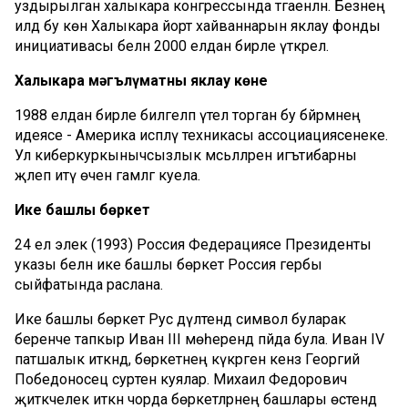
уздырылган халыкара конгрессында тәгаенләнә. Безнең
илдә бу көн Халыкара йорт хайваннарын яклау фонды
инициативасы белән 2000 елдан бирле үткәрелә.
Халыкара мәгълүматны яклау көне
1988 елдан бирле билгеләп үтелә торган бу бәйрәмнең
идеясе - Америка исәпләү техникасы ассоциациясенеке.
Ул киберкуркынычсызлык мәсьәләләренә игътибарны
җәлеп итү өчен гамәлгә куела.
Ике башлы бөркет
24 ел элек (1993) Россия Федерациясе Президенты
указы белән ике башлы бөркет Россия гербы
сыйфатында раслана.
Ике башлы бөркет Рус дәүләтендә символ буларак
беренче тапкыр Иван III мөһерендә пәйда була. Иван IV
патшалык иткәндә, бөркетнең күкрәгенә кенәз Георгий
Победоносец сурәтен куялар. Михаил Федорович
җитәкчелек иткән чорда бөркетләрнең башлары өстендә