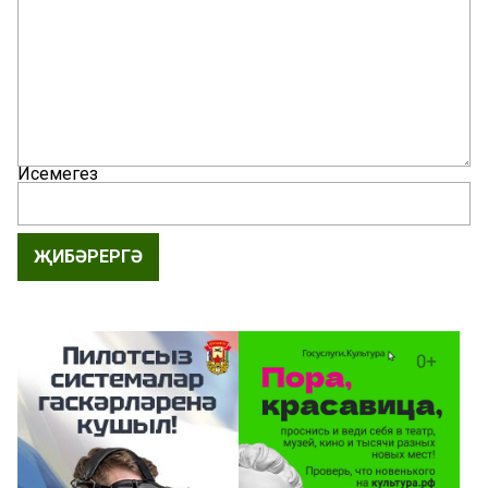
Исемегез
ҖИБӘРЕРГӘ