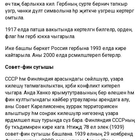
өч таҗ барлыкка килә. Гербның сурәте берничә тапкыр
үзгәрә, чөнки дәүләт символына һәр җитәкче үзгәреш кертергә
омтыла.
1917 елда патша вакытында кертелгән билгеләр, орден,
флаг һәм герб юкка чыгарыла.
Ике башлы бөркет Россия гербына 1993 елда кире
кайтарыла. Аны 2000 елда рәсмиләштереп бетерәләр.
Совет-фин сугышы
СССР һәм Финляндия арасындагы сөйләшүләр, үзара
килешү тапмаганлыктан, хәрби конфликт китереп
чыгара. Анда Ханко ярымутутравының бер өлешен һәм
фин култыгындагы кайбер утрауларны арендага алу,
аны Совет Карелиясенең зуррак территориясенә
алыштыру һәм соңрак килешүләр нигезендә үзара
ярдәмләшеп яшәү турында сүз бара. Финляндия СССРның
бу тәкъдимнәрен кире кага. Нәтиҗәдә 78 ел элек (1939)
совет-фин сугышы башлана. 1939 елның 29 ноябрендә