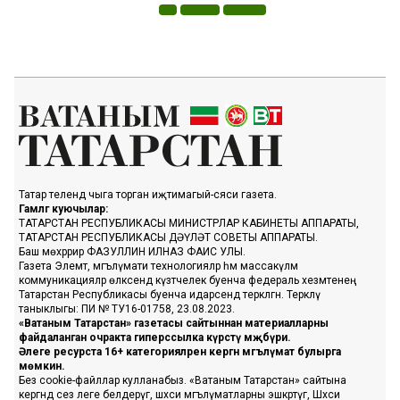
Татар телендә чыга торган иҗтимагый-сәяси газета.
Гамәлгә куючылар:
ТАТАРСТАН РЕСПУБЛИКАСЫ МИНИСТРЛАР КАБИНЕТЫ АППАРАТЫ,
ТАТАРСТАН РЕСПУБЛИКАСЫ ДӘҮЛӘТ СОВЕТЫ АППАРАТЫ.
Баш мөхәррир ФАЗУЛЛИН ИЛНАЗ ФАИС УЛЫ.
Газета Элемтә, мәгълүмати технологияләр һәм массакүләм
коммуникацияләр өлкәсендә күзәтчелек буенча федераль хезмәтенең
Татарстан Республикасы буенча идарәсендә теркәлгән. Теркәлү
таныклыгы: ПИ № ТУ16-01758, 23.08.2023.
«Ватаным Татарстан» газетасы сайтыннан материалларны
файдаланган очракта гиперссылка күрсәтү мәҗбүри.
Әлеге ресурста 16+ категорияләренә кергән мәгълүмат булырга
мөмкин.
Без cookie-файллар кулланабыз. «Ватаным Татарстан» сайтына
кергәндә сез әлеге белдерүгә, шәхси мәгълүматларны эшкәртүгә, Шәхси