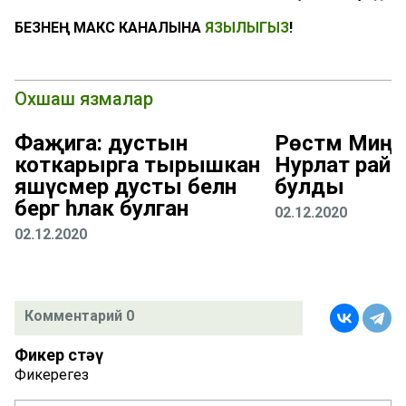
БЕЗНЕҢ МАКС КАНАЛЫНА
ЯЗЫЛЫГЫЗ
!
Охшаш язмалар
Фаҗига: дустын
Рөстәм Миңн
коткарырга тырышкан
Нурлат рай
яшүсмер дусты белән
булды
бергә һәлак булган
02.12.2020
02.12.2020
Комментарий 0
Фикер өстәү
Фикерегез