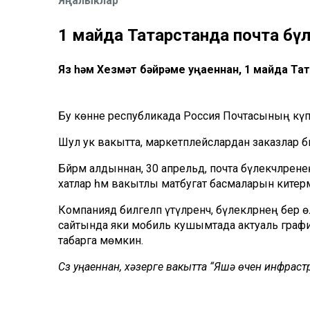
Яңалыклар
1 майда Татарстанда почта бү
Яз һәм Хезмәт бәйрәме уңаеннан, 1 майда Та
Бу көнне республикада Россия Почтасының күпч
Шул ук вакытта, маркетплейслардан заказлар бирә
Бәйрәм алдыннан, 30 апрельдә, почта бүлекчәләрен
хатлар һәм вакытлы матбугат басмаларын китермә
Компаниядә билгеләп үтүләренчә, бүлекләрнең бер
сайтында яки мобиль кушымтада актуаль график
табарга мөмкин.
Сүз уңаеннан, хәзерге вакытта “Яшәү өчен инфрас