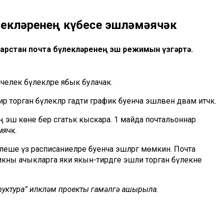
лекләренең күбесе эшләмәячәк
тарстан почта бүлекләренең эш режимын үзгәртә.
елек бүлекләре ябык булачак.
 торган бүлекләр гадәти график буенча эшләвен дәвам итәчәк.
ең эш көне бер сәгатькә кыскара. 1 майда почтальоннар
ячәк.
 өлеше үз расписаниеләре буенча эшләргә мөмкин. Почта
ны ачыкларга яки якын-тирәдәге эшли торган бүлекне
труктура” илкүләм проекты гамәлгә ашырыла.