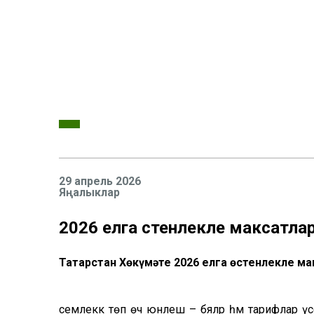
29 апрель 2026
Яңалыклар
2026 елга өстенлекле максатл
Татарстан Хөкүмәте 2026 елга өстенлекле м
семлеккә төп өч юнәлеш – бәяләр һәм тарифлар ү