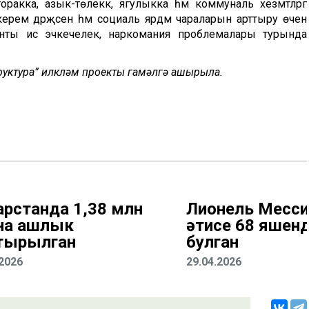
ракка, азык-төлеккә, ягулыкка һәм коммуналь хезмәтләргә
 керем дәрәҗәсен һәм социаль ярдәм чараларын арттыру өчен
енты исә эчкечелек, наркомания проблемалары турында
труктура” илкүләм проекты гамәлгә ашырыла.
арстанда 1,38 млн
Лионель Месс
на ашлык
әтисе 68 яшен
тырылган
булган
.2026
29.04.2026