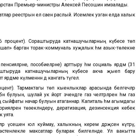
Татарстан Премьер-министры Алексей Песошин имзалады.
тлар реестрын ел саен раслый. Исемлек узган елда халык
1,6 процент). Сораштыруда катнашучыларның күбесе төп
ашап» барган торак-коммуналь хуҗалык һәм азык-төлекне
пенсияләрне, пособиеләрне) арттыру һәм социаль ярдәм (31
раштыруда катнашучыларның күбесе акча җыеп бару
ярдәме күләменнән дә канәгать түгел.
цент). Тармактагы төп кыенлыклар арасында белгечләр
н булуын, шулай ук йорт эчендәге газ челтәрләренә һәм газ
ең сыйфаты начар булуын атаганнар. Капиталь һәм агымдагы
орияләрен төзекләндерү, дератизация, дезинсекция кебек
 уята.
яләр үсешенә юл куймау, халыкның керем дәрәҗәсен күтәрү,
өстенлекле максатлар буларак билгеләнде. Ул вакытта