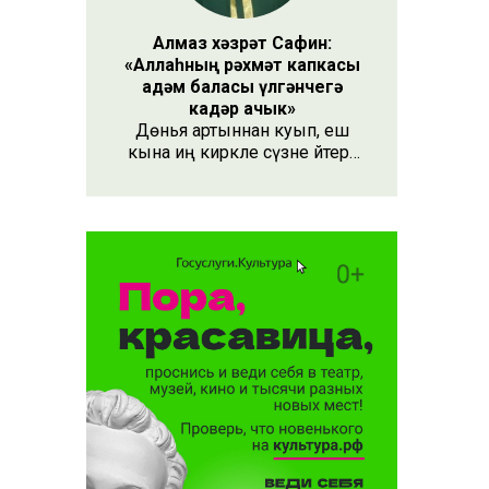
Алмаз хәзрәт Сафин:
«Аллаһның рәхмәт капкасы
адәм баласы үлгәнчегә
кадәр ачык»
Дөнья артыннан куып, еш
кына иң кирәкле сүзне әйтергә
онытабыз. «Рәхмәт» сүзе бу.
Әлеге сүзне күршең яки
дустыңа гына түгел, Аллаһы
Тәгаләгә дә әйтү тиешле, чөнки
кеше бөтен яшәеше, барлыгы
белән Аңа бурычлы.
иның
дә вафат