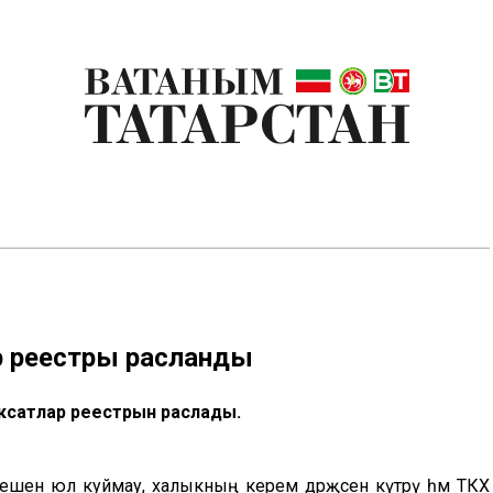
ар реестры расланды
аксатлар реестрын раслады.
сешенә юл куймау, халыкның керем дәрәҗәсен күтәрү һәм ТКХ