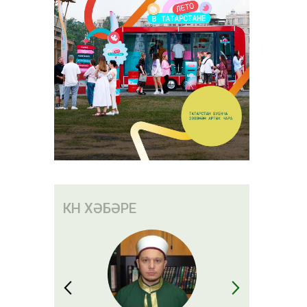
КӨН ХӘБӘРЕ