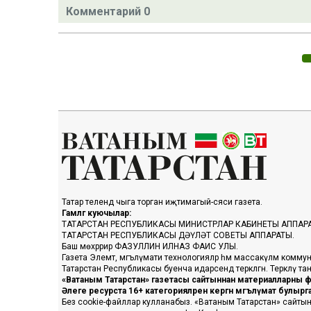
Комментарий 0
Татар телендә чыга торган иҗтимагый-сәяси газета.
Гамәлгә куючылар:
ТАТАРСТАН РЕСПУБЛИКАСЫ МИНИСТРЛАР КАБИНЕТЫ АППАР
ТАТАРСТАН РЕСПУБЛИКАСЫ ДӘҮЛӘТ СОВЕТЫ АППАРАТЫ.
Баш мөхәррир ФАЗУЛЛИН ИЛНАЗ ФАИС УЛЫ.
Газета Элемтә, мәгълүмати технологияләр һәм массакүләм коммун
Татарстан Республикасы буенча идарәсендә теркәлгән. Теркәлү 
«Ватаным Татарстан» газетасы сайтыннан материалларны фа
Әлеге ресурста 16+ категорияләренә кергән мәгълүмат булыр
Без cookie-файллар кулланабыз. «Ватаным Татарстан» сайтына ке