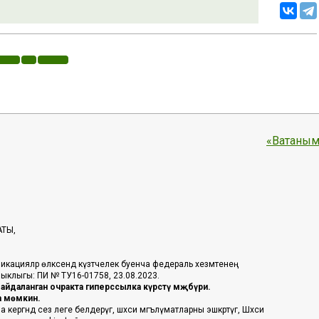
«Ватаным
АТЫ,
икацияләр өлкәсендә күзәтчелек буенча федераль хезмәтенең
таныклыгы: ПИ № ТУ16-01758, 23.08.2023.
йдаланган очракта гиперссылка күрсәтү мәҗбүри.
га мөмкин.
ргәндә сез әлеге белдерүгә, шәхси мәгълүматларны эшкәртүгә, Шәхси