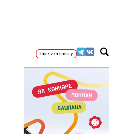
Газетага язылу