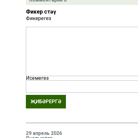
Фикер өстәү
Фикерегез
Исемегез
ҖИБӘРЕРГӘ
29 апрель 2026