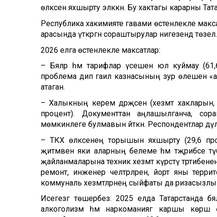
өлкәсен яхшырту эләккән. Бу хактагы карарны 
Республика хакимияте гавами өстенлекле макса
арасында үткәргән сораштырулар нигезендә төзелә.
2026 елга өстенлекле максатлар:
– Бәяләр һәм тарифлар үсешенә юл куймау (6
проблема дип гаилә казнасының зур өлешен «
атаган.
– Халыкның керем дәрәҗәсен (хезмәт хакларын, 
процент). Документтан аңлашылганча, со
мөмкинлеге булмавын әйткән. Респондентлар дәүләт 
– ТКХ өлкәсенең торышын яхшырту (29,6 про
җитмәвен яки аларның белеме һәм тәҗрибәсе түбә
җайланмаларына техник хезмәт күрсәтү тәртибен
ремонт, инженер челтәрләрен, йорт яны террит
коммуналь хезмәтләрнең сыйфаты да ризасызлык
Исегезгә төшерәбез: 2025 елда Татарстанда бә
алкоголизм һәм наркоманиягә каршы көрәш 