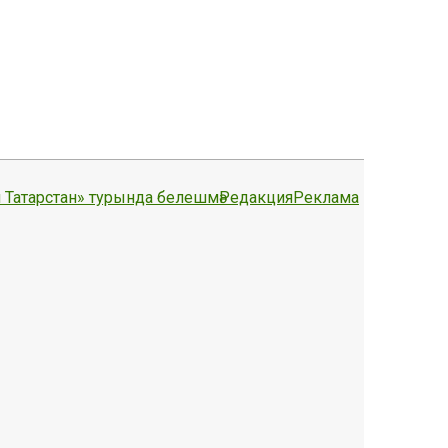
 Татарстан» турында белешмә
Редакция
Реклама