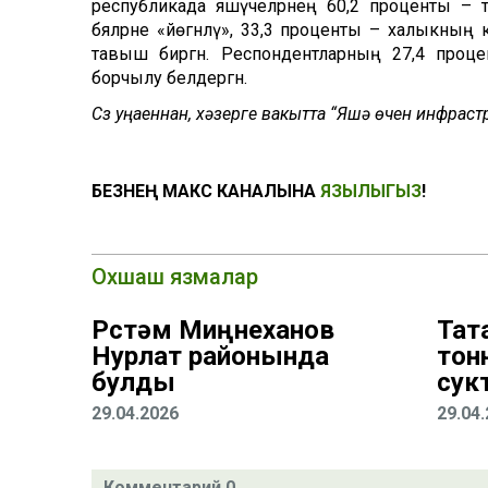
республикада яшәүчеләрнең 60,2 проценты – то
бәяләрне «йөгәнләү», 33,3 проценты – халыкның
тавыш биргән. Респондентларның 27,4 проц
борчылу белдергән.
Сүз уңаеннан, хәзерге вакытта “Яшәү өчен инфрас
БЕЗНЕҢ МАКС КАНАЛЫНА
ЯЗЫЛЫГЫЗ
!
Охшаш язмалар
Рөстәм Миңнеханов
Тат
Нурлат районында
тон
булды
сук
29.04.2026
29.04
Комментарий 0