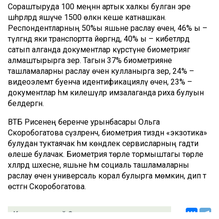
Сораштыруда 100 меңнән артык халкы булган эре
шәһәрләрдә яшәүче 1500 өлкән кеше катнашкан.
Респондентларның 50%ы яшьне раслау өчен, 46% ы –
түләгәндә яки транспортта йөргәндә, 40% ы – кибетләрдә
сатып алганда документлар күрсәтүне биометриягә
алмаштырырга әзер. Тагын 37% биометрияне
ташламаларны раслау өчен кулланырга әзер, 24% –
видеоэлемтә буенча идентификацияләү өчен, 23% –
документлар һәм килешүләр имзалаганда риха булуын
белдергән.
ВТБ Рәисенең беренче урынбасары Ольга
Скоробогатова сүзлренчә, биометрия тиздән «экзотика»
булудан туктаячак һәм көндәлек сервисларның гадәти
өлеше булачак. Биометрия төрле тормыштагы төрле
хәлләрдә шәхесне, яшьне һәм социаль ташламаларны
раслау өчен универсаль корал булырга мөмкин, дип тә
өстәгән Скоробогатова.
Комментарий 0