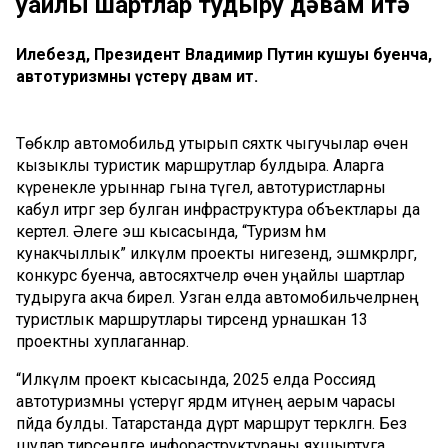
уңайлы шартлар тудыру дәвам итә
Илебездә, Президент Владимир Путин кушуы буенча,
автотуризмны үстерү дәвам итә.
Төбәкләр автомобильдә утырып сәяхәткә чыгучылар өчен
кызыклы туристик маршрутлар булдыра. Аларга
күренекле урыннар гына түгел, автотуристларны
кабул итәргә әзер булган инфраструктура объектлары да
кертелә. Әлеге эш кысасында, “Туризм һәм
кунакчыллык” илкүләм проекты нигезендә, эшмәкәрләргә,
конкурс буенча, автосәяхәтчеләр өчен уңайлы шартлар
тудыруга акча бирелә. Узган елда автомобильчеләрнең
туристлык маршрутлары тирәсендә урнашкан 13
проектны хуплаганнар.
“Илкүләм проект кысасында, 2025 елда Россиядә
автотуризмны үстерүгә ярдәм итүнең аерым чарасы
пәйда булды. Татарстанда дүрт маршрут теркәлгән. Без
шулар тирәсендәге инфораструктураны яхшыртуга