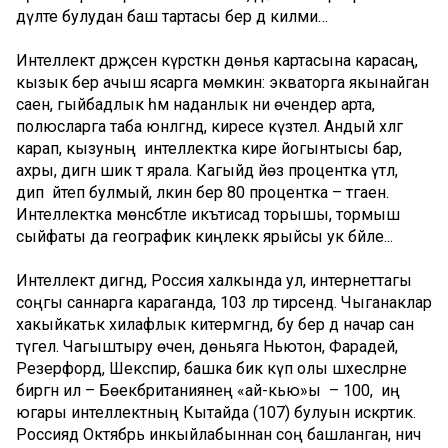
дәүләте булудан баш тартасы бер дә килми…
Интеллект дәрәҗәсен күрсәткән дөнья картасына карасаң,
кызык бер ачыш ясарга мөмкин: экваторга якынайган
саен, гыйбадлык һәм наданлык ни өчендер арта, ә
полюсларга таба юнәлгәндә, киресе күзәтелә. Андый хәлгә
карап, кызуның интеллектка кире йогынтысы бар,
ахры, дигән шик тә ярала. Кагыйдә йөз процентка үтәлә,
дип әйтеп булмый, ләкин бер 80 процентка – тәгаен.
Интеллектка мөнәсәбәтле икътисад торышы, тормыш
сыйфаты да географик киңлеккә ярыйсы ук бәйле...
Интеллект дигәндә, Россия халкында ул, интернеттагы
соңгы саннарга караганда, 103 ләр тирәсендә. Чыганаклар
хакыйкатькә хилафлык китермәгәндә, бу бер дә начар сан
түгел. Чагыштыру өчен, дөньяга Ньютон, Фарадей,
Резерфорд, Шекспир, башка бик күп олы шәхесләрне
биргән ил – Бөекбританиянең «ай-кью»ы – 100, ә иң
югары интеллектның Кытайда (107) булуын искәртик.
Россиядә Октябрь инкыйлабыннан соң башланган, ничә