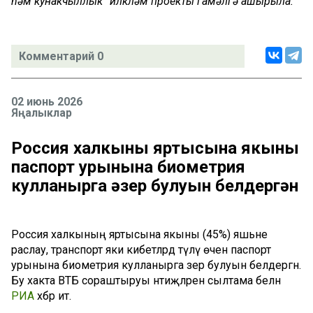
һәм кунакчыллык” илкүләм проекты гамәлгә ашырыла.
Комментарий 0
02 июнь 2026
Яңалыклар
Россия халкының яртысына якыны
паспорт урынына биометрия
кулланырга әзер булуын белдергән
Россия халкының яртысына якыны (45%) яшьне
раслау, транспорт яки кибетләрдә түләү өчен паспорт
урынына биометрия кулланырга әзер булуын белдергән.
Бу хакта ВТБ сораштыруы нәтиҗәләренә сылтама белән
РИА
хәбәр итә.