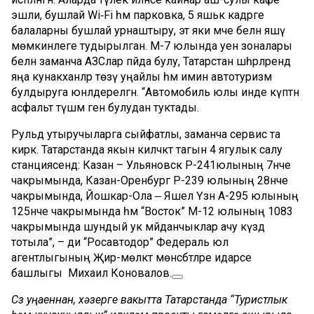
эшли, бушлай Wi‑Fi һәм парковка, 5 яшькә кадәрге
балаларны бушлай урнаштыру, эт яки мәче белән яшәү
мөмкинлеге тудырылган. М-7 юлында уен зоналары
белән заманча АЗСлар пәйда булу, Татарстан шәһәрләрендә
яңа кунакханәләр төзү уңайлы һәм имин автотуризм
булдыруга юнәлдерелгән. “Автомобиль юлы инде күптән
асфальт түшәмә генә булудан туктады.
Рульдә утыручыларга сыйфатлы, заманча сервис та
кирәк. Татарстанда якын киләчәктә тагын 4 ягулык салу
станциясендә: Казан – Ульяновск Р-241юлының 7нче
чакрымында, Казан-Оренбург Р-239 юлының 28нче
чакрымында, Йошкар-Ола ‒ Яшел Үзән А-295 юлының
125нче чакрымында һәм “Восток” М-12 юлының 1083
чакрымында шундый ук мәйданчыклар ачу күздә
тотыла”, – ди “Росавтодор” Федераль юл
агентлыгының Җир-мөлкәт мөнәсәбәтләре идарәсе
башлыгы Михаил Коновалов.
Сүз уңаеннан, хәзерге вакытта Татарстанда “Туристлык