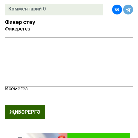
Комментарий 0
Фикер өстәү
Фикерегез
Исемегез
ҖИБӘРЕРГӘ