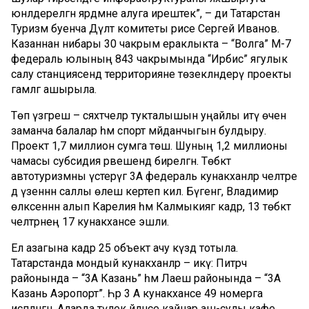
юнәлдерелгән ярдәмне алуга ирештек”, – ди Татарстан
Туризм буенча Дәүләт комитеты рәисе Сергей Иванов.
Казаннан нибары 30 чакрым ераклыкта – “Волга” М-7
федераль юлының 843 чакрымында “Ирбис” ягулык
салу станциясендә территорияне төзекләндерү проекты
гамәлгә ашырыла.
Төп үзгәреш – сәяхәтчеләр тукталышын уңайлы итү өчен
заманча балалар һәм спорт мәйданчыгын булдыру.
Проект 1,7 миллион сумга төшә. Шуның 1,2 миллионы
чамасы субсидия рәвешендә бирелгән. Төбәктә
автотуризмны үстерүгә 3А федераль кунакханәләр челтәре
дә үзеннән саллы өлеш кертеп килә. Бүгенгә, Владимир
өлкәсеннән алып Карелия һәм Калмыкиягә кадәр, 13 төбәктә
челтәрнең 17 кунакханәсе эшли.
Ел азагына кадәр 25 объект ачу күздә тотыла.
Татарстанда мондый кунакханәләр – икәү: Питрәч
районында – “3А Казань” һәм Лаеш районында – “3А
Казань Аэропорт”. Һәр 3 А кунакханәсе 49 номерга
исәпләнгән. Аларда тәүлек әйләнәсе кайнар аш-сулы кафе