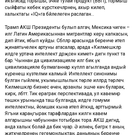
икътисад торышы, эчке тулай продукт (ВВП), тормыш
сыйфаты кебек күрсәткечләрнең, ахыр килеп,
халыктагы «IQ»га бәйлелеген раслаган…
Трамп АКШ Президенты булып алгач, Мексика чиген –
илгә Латин Америкасыннан мигрантлар керү капкасын,
дип әйтик, ябып куйды. Сәбәпләр арасында беренче итеп
җинаятьчелек артуны атасалар, арада «Килмешәкләр
илдәге уртача интеллект дәрәҗәсен киметә» дигән пункт та
бар. Чыннан да цивилизацияле илгә бик үк
цивилизацияле булмаганнар күпләп агылганда андый
күренеш күзәтелми калмый. Интеллект синонимы
булган гыйлем, укымышлылык төрле илләрдә төрлечә.
Килмешәкләр бизнес өчен, арзанлы эшче көч буларак,
кирәк, әлбәттә. Тик ераграк перспективада, ул кавемнәр
төшкән урынында таш булганда, илдәге гомуми
интеллектны, йомшак кына итеп әйткәндә, арттырмый.
Ягъни караңгырак тарафлардан килгән кавем
алгарышны чабуыннан тотыбрак тора. АКШ дигәндә,
анда халык болай да бик чуар. Ә илнең, бигрәк тә аның
җитәкчеләренең гегемонлыктан, дөньяның беренче