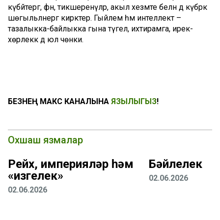
күбәйтергә, фән, тикшеренүләр, акыл хезмәте белән дә күбрәк
шөгыльләнергә кирәктер. Гыйлем һәм интеллект –
тазалыкка-байлыкка гына түгел, ихтирамга, ирек-
хөрлеккә дә юл чөнки.
БЕЗНЕҢ МАКС КАНАЛЫНА
ЯЗЫЛЫГЫЗ
!
Охшаш язмалар
Рейх, империяләр һәм
Бәйлелек
«изгелек»
02.06.2026
02.06.2026