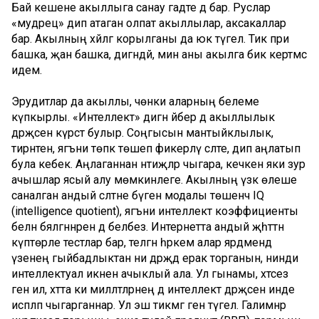
Бай кешене акыллыга санау гадәте дә бар. Руслар
«мудрец» дип атаган олпат акыллылар, аксакаллар
бар. Акылның хәйләгә корылганы да юк түгел. Тик пәри
башка, җан башка, дигәндәй, мин аны акылга бик кертмәс
идем.
Эрудитлар да акыллы, чөнки аларның белеме
күпкырлы. «Интеллект» дигән әйбер дә акыллылык
дәрәҗәсен күрсәтә булыр. Соңгысын мантыйклылык,
тирәнтен, ягъни төпкә төшеп фикерләү сәләте, дип аңлатып
була кебек. Аңлаганнан нәтиҗәләр чыгара, кечкенә яки зур
ачышлар ясый алу мөмкинлеге. Акылның үзәк өлеше
саналган андый сәләтне бүген модалы төшенчә IQ
(
intelligence quotient
), яг
ъни интеллект коэффициенты
белән бәяләгәннәрен дә беләбез. Интернетта андый җәһәттән
күптөрле тестлар бар, теләгән һәркем алар ярдәмендә
үзенең гыйбадлыктан ни дәрәҗәдә ерак торганын, нинди
интеллектуал икәнен ачыклый ала. Ул гынамы, хәтсез
генә ил, хәтта ки милләтләрнең дә интеллект дәрәҗәсен инде
исәпләп чыгарганнар. Ул эш тикмәгә генә түгел. Галимнәр