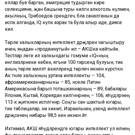
еллар буе барган, эмиграция тудырган кире
селекцияне, җан башына туры килгән алкоголь күләмен,
акылның, Грибоедов әсәрендәгечә, бәла саналганын да
исәпкә алганда, IQ күпкә азрак та була алыр иде, диясе
килә.
Төрле халыкларның интеллект дәрәҗәләрен чагыштыру
өчен, яңадан «продвинутый» ил – АКШка кайтыйк.
Тестлар әлеге ил халкындагы гомуми «IQ»ның
инглизләрнеке кебек, ягъни 100 тирәсендә булуын, тик
аның төрле милләт вәкилләрендә төрлечә икәнен күрсәткән.
Ак тәнле халыкның уртача интеллекты – 104,
афроамериканнарныкы – 85, нәселе Латин
Америкасына барып тоташканнарның – 89, бабалары
Япония, Кытай, Кореядан килгәннәрнең – 106, яһүдләрнең
113 кә җиткәнен исәпләгәннәр. Соңгы сан шактый югары,
тик таблицалар, ни хикмәт, Израильнең үзендә интеллект
дәрәҗәсенең нибары 98,5 кенә икәнен әйтә.
Ихтимал, АКШ яһүдләрендәге югары интеллект ул илнең