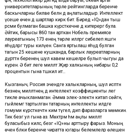
фән, технологияләр дигәндә алда баруы, океан арты
университетларының төрле рейтингларда беренче
баскычларны биләве белән дә аңлатыладыр. Интеллект
үсеше өчен дә шартлар кирәк бит. Биредә «IQ»дан тыш
рәсми булмаган башка күрсәткечне дә китерергә була.
Әйтик, барысы 860 тан арткан Нобель премиясе
лауреатының 173 енең төрле илләргә сибелеп яшәгән
яһүдләргә туры килүен. Санга яртылаш яһүд булган
тагын 25 кешене кушканда, барлык лауреатларның
дүрттән беренең шул кавем кешеләре булып чыгуы да
күренә. Ә бит әлеге милләт Җир халкының нибары 0,2
процентын гына тәшкил итә...
Кызганыч, Россия эчендәге халыкларның, шул исәптән
безнең милләтнең дә интеллект коэффициенты әлегә
тикле ачыкланмаган. Әмма элек-электән китап сөйгән,
гыйлемгә тартылган татарның интеллекты илдәге
гомуми күрсәткечтән ким түгел, дип фаразларга мөмкин.
Тик безгә ул гына аз. Мөхтәрәм һәм аңлы милләт
буласыбыз килсә, безгә «IQ»ны арттыру фарыз. Моның
өчен бәлки беренче чиратта югары белемлеләр өлешен