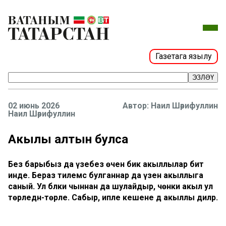
Газетага язылу
ЭЗЛӘҮ
02 июнь 2026
Наил Шәрифуллин
Наил Шәрифуллин
Акылың алтын булса
Без барыбыз да үзебез өчен бик акыллылар бит
инде. Бераз тилемсә булганнар да үзен акыллыга
саный. Ул бәлки чыннан да шулайдыр, чөнки акыл ул
төрледән-төрле. Сабыр, ипле кешене дә акыллы диләр.