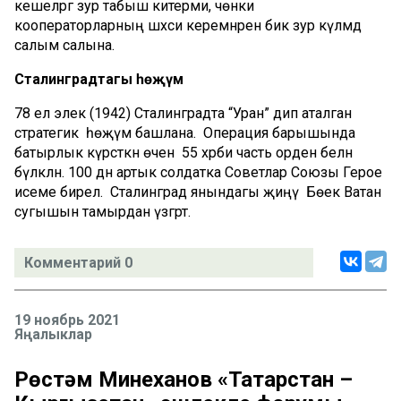
кешеләргә зур табыш китерми, чөнки
кооператорларның шәхси керемнәренә бик зур күләмдә
салым салына.
Сталинградтагы һөҗүм
78 ел элек (1942) Сталинградта “Уран” дип аталган
стратегик һөҗүм башлана. Операция барышында
батырлык күрсәткән өчен 55 хәрби часть орден белән
бүләкләнә. 100 дән артык солдатка Советлар Союзы Герое
исеме бирелә. Сталинград янындагы җиңү Бөек Ватан
сугышын тамырдан үзгәртә.
Комментарий 0
19 ноябрь 2021
Яңалыклар
Рөстәм Миңнеханов «Татарстан –