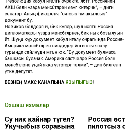
“Резолюция кабул ителгән очракта, әлбәттә, Россиянең
АКШ белән үзара мөнәсәбәтләрен өзүгә китерәчәк”, – дигән
сенатор. Аның фикеренчә, “оятсыз һәм акылсыз”
документ бу.
Новиков белдергәнчә, бик күпләр, шул исәптән Россия
дипломатлары үзара мөнәсәбәтләрнең бик нык бозылуын
әйтә. Шуңа күрә документ кабул ителү очрагында Россия-
Америка мөнәсәбәтләренә ниндидер йогынты ясалу
турында сөйләнүдән мәгънә юк. “Бу документ булмаса,
башкасы булачак. Америка сәясәтчеләре Россия белән
мөнәсәбәтләрне уңай якка үзгәртергә теләми”, – дип билгеләп
үткән депутат.
БЕЗНЕҢ МАКС КАНАЛЫНА
ЯЗЫЛЫГЫЗ
!
Охшаш язмалар
Су ник кайнар түгел?
Россия өсте
Укучыбыз соравына
пилотсыз оч