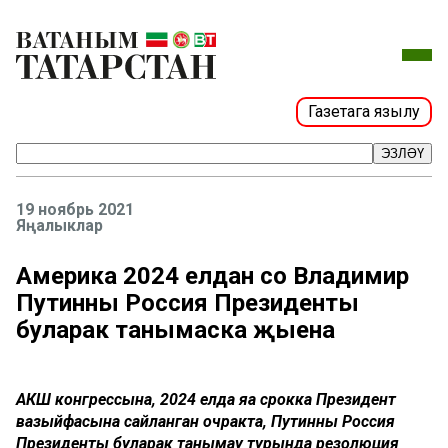
Газетага язылу
ЭЗЛӘҮ
19 ноябрь 2021
Яңалыклар
Америка 2024 елдан соң Владимир
Путинны Россия Президенты
буларак танымаска җыена
АКШ конгрессына, 2024 елда яңа срокка Президент
вазыйфасына сайланган очракта, Путинны Россия
Президенты буларак танымау турында резолюция