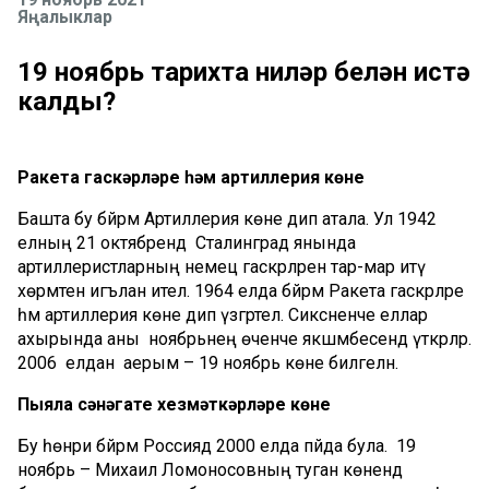
Яңалыклар
19 ноябрь тарихта ниләр белән истә
калды?
Ракета гаскәрләре һәм артиллерия көне
Башта бу бәйрәм Артиллерия көне дип атала. Ул 1942
елның 21 октябрендә Сталинград янында
артиллеристларның немец гаскәрләрен тар-мар итү
хөрмәтенә игълан ителә. 1964 елда бәйрәм Ракета гаскәрләре
һәм артиллерия көне дип үзгәртелә. Сиксәненче еллар
ахырында аны ноябрьнең өченче якшәмбесендә үткәрәләр.
2006 елдан аерым – 19 ноябрь көне билгеләнә.
Пыяла сәнәгате хезмәткәрләре көне
Бу һөнәри бәйрәм Россиядә 2000 елда пәйда була. 19
ноябрь – Михаил Ломоносовның туган көнендә