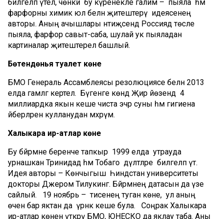
билгеләп үтелә, чөнки бу күренекле галим – пыяла һәм
фарфорны химик юл белән җитештерү идеясенең
авторы. Аның ачышлары нәтиҗәсендә Россиядә төсле
пыяла, фарфор савыт-саба, шулай ук пыяладан
картиналар җитештерелә башлый.
Бөтендөнья туалет көне
БМО Генераль Ассамблеясы резолюциясе белән 2013
елда гамәлгә кертелә. Бүгенге көндә Җир йөзендә 4
миллиардка якын кеше чиста эчәр суны һәм гигиена
әйберләрен кулланудан мәхрүм.
Халыкара ир-атлар көне
Бу бәйрәмне беренче тапкыр 1999 елда утрауда
урнашкан Тринидад һәм Тобаго дәүләтләре билгеләп үтә.
Идея авторы – Көнчыгыш Һиндстан университеты
докторы Джером Тилукинг. Бәйрәмнең датасын да үзе
сайлый. 19 ноябрь – әтисенең туган көне, ә ул аның
өчен бар яктан да үрнәк кеше була. Соңрак Халыкара
ир-атлар көнен үткәрү БМО, ЮНЕСКО да яклау таба. Аны