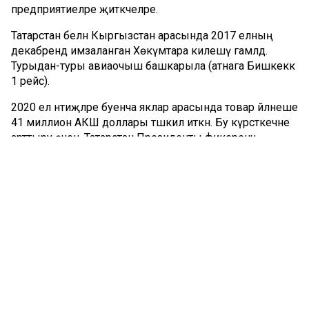
предприятиеләре җитәкчеләре.
Татарстан белән Кыргызстан арасында 2017 елның
декабрендә имзаланган Хөкүмәтара килешү гамәлдә.
Турыдан-туры авиаочыш башкарыла (атнага Бишкеккә
1 рейс).
2020 ел нәтиҗәләре буенча яклар арасында товар әйләнеше
41 миллион АКШ доллары тәшкил иткән. Бу күрсәткечне
арттыру өчен, Татарстан Президенты фикеренчә,
товарларның һәм хезмәт күрсәтүләрнең үзара тәэмин итү
күләмнәрен һәм номенклатурасын арттыру мәсьәләләре
буенча активрак эшләргә кирәк.
Аерым алганда, Кыргызстанга машина төзелеше,
нефть химиясе продукциясе, авыл хуҗалыгы
техникасы, компрессорлар, суыткыч җайланмалары,
автомобиль шиннары, көнкүреш химиясе товарлары,
хәләл продукция, медицина сәнәгате товарлары,
фармацевтика продукциясе китерелеә һәм башка
өлкәләрдә хезмәттәшлекне киңәйтү белән кызыксыну күзәтелә.