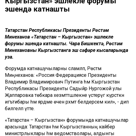
Кыргызстан» эшлекле форумы
эшендә катнашты
Татарстан Республикасы Президенты Рөстәм
Миңнеханов «Татарстан – Кыргызстан» эшлекле
форумы эшендә катнашты. Чара Бишкектә, Рөстәм
Миңнехановның Кыргызстанга эш сәфәре кысаларында
уза.
Форумда катнашучыларны сәламләп, Рөстәм
Миңнеханов: «Россия Федерациясе Президенты
Владимир Владимирович Путинга һәм Кыргызстан
Республикасы Президенты Садыйр Нургожой улы
Җаппаровка төбәкара хезмәттәшлекне үстерүгә күрсәткән
игътибары һәм ярдәме өчен рәхмәт белдерәсем килә», - дип
билгеләп үтте.
«Татарстан – Кыргызстан» форумында катнашучылар
арасында: Татарстан һәм Кыргызстанның кайбер
министрлыклары һәм ведомстволары, алдынгы