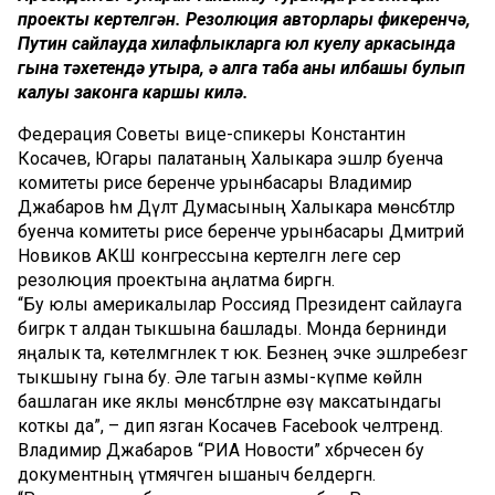
проекты кертелгән. Резолюция авторлары фикеренчә,
Путин сайлауда хилафлыкларга юл куелу аркасында
гына тәхетендә утыра, ә алга таба аның илбашы булып
калуы законга каршы килә.
Федерация Советы вице-спикеры Константин
Косачев, Югары палатаның Халыкара эшләр буенча
комитеты рәисе беренче урынбасары Владимир
Джабаров һәм Дәүләт Думасының Халыкара мөнәсәбәтләр
буенча комитеты рәисе беренче урынбасары Дмитрий
Новиков АКШ конгрессына кертелгән әлеге сәер
резолюция проектына аңлатма биргән.
“Бу юлы америкалылар Россиядә Президент сайлауга
бигрәк тә алдан тыкшына башлады. Монда бернинди
яңалык та, көтелмәгәнлек тә юк. Безнең эчке эшләребезгә
тыкшыну гына бу. Әле тагын азмы-күпме көйләнә
башлаган ике яклы мөнәсәбәтләрне өзү максатындагы
коткы да”, – дип язган Косачев Facebook челтәрендә.
Владимир Джабаров “РИА Новости” хәбәрчесенә бу
документның үтмәячәгенә ышаныч белдергән.