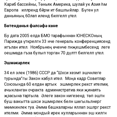
Кариб бассейны, Төньяк Америка, шулай ук Азия һәм
Европа илләрендә бәйрәм итә башлыйлар. Бүген ул
дөньяның 60лап илендә билгеләп үтелә.
Бөтендөнья фәлсәфә көне
Бу дата 2005 елда БМО тарафыннан ЮНЕСКОның
Парижда үткәрелгән 33 нче генераль конференциясендә
игълан ителә. Ноябрьнең өченче пәнҗешәмбесендә әлеге
оешмада әгъза булып торган 70 дәүләттә билгеләп үтелә.
Эшмәкәрлек
34 ел элек (1986) СССР да “Шәхси хезмәт эшчәнлеге
турында”гы Закон кабул ителә. Моңа кадәр Советлар
Союзында 60 елдан артык эшмәкәрлек рөхсәт ителми,
ачыкланган очракта административ яки җинаять
җәзасына тартыла. Әлеге закон нигезендә төп эштән
буш вакытта шәхси эшмәкәрлек белән шөгыльләнергә
мөмкинлек туа. Әмма башкаларны яллап эшләргә рөхсәт
ителми. Әмма мондый ирек кулларыннан эш килгән