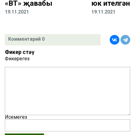
«ВТ» җавабы
юк ителгән
19.11.2021
19.11.2021
Комментарий 0
Фикер өстәү
Фикерегез
Исемегез