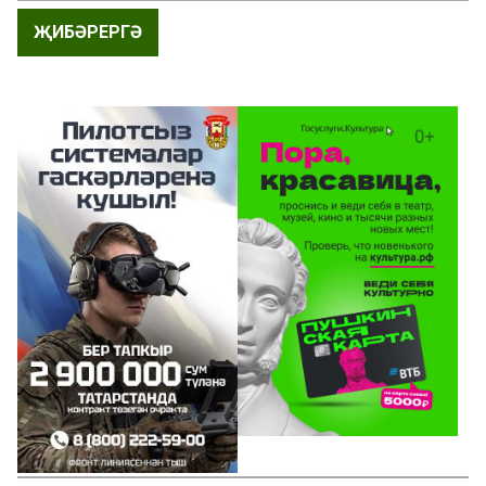
ҖИБӘРЕРГӘ