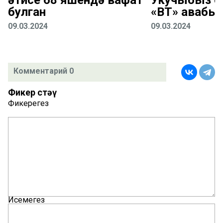
булган
«ВТ» җавабы
09.03.2024
09.03.2024
Комментарий 0
Фикер өстәү
Фикерегез
Исемегез