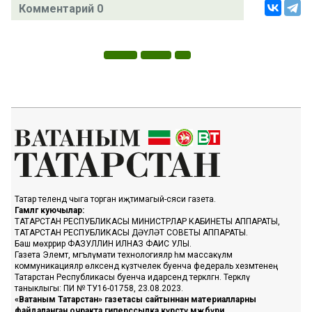
Комментарий 0
Татар телендә чыга торган иҗтимагый-сәяси газета.
Гамәлгә куючылар:
ТАТАРСТАН РЕСПУБЛИКАСЫ МИНИСТРЛАР КАБИНЕТЫ АППАРАТЫ,
ТАТАРСТАН РЕСПУБЛИКАСЫ ДӘҮЛӘТ СОВЕТЫ АППАРАТЫ.
Баш мөхәррир ФАЗУЛЛИН ИЛНАЗ ФАИС УЛЫ.
Газета Элемтә, мәгълүмати технологияләр һәм массакүләм
коммуникацияләр өлкәсендә күзәтчелек буенча федераль хезмәтенең
Татарстан Республикасы буенча идарәсендә теркәлгән. Теркәлү
таныклыгы: ПИ № ТУ16-01758, 23.08.2023.
«Ватаным Татарстан» газетасы сайтыннан материалларны
файдаланган очракта гиперссылка күрсәтү мәҗбүри.