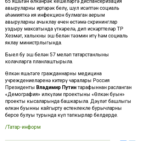
65 яшьтән өлкәнрәк кешеләргә диспансеризация
авыруларны иртәрәк белү, шул исәптән социаль
әһәмияткә ия инфекцион булмаган аерым
авыруларны ачыклау өчен өстәмә скрининглар
уздыру максатында үткәрелә, дип искәрттеләр ТР
Хезмәт, халыкны эш белән тәэмин итү һәм социаль
яклау министрлыгында.
Быел бу эш белән 57 меңләп татарстанлыны
колачларга планлаштырыла.
Өлкән яшьтәге гражданнарны медицина
учреждениеләренә китерү чаралары Россия
Президенты
Владимир Путин
тарафыннан расланган
«Демография» илкүләм проектының «Өлкән буын»
проекты кысаларында башкарыла. Дәүләт башлыгы
өлкән буынны кайгырту өстенлекле бурычларның
берсе булуы турында күп тапкырлар белдерде.
/Татар-информ