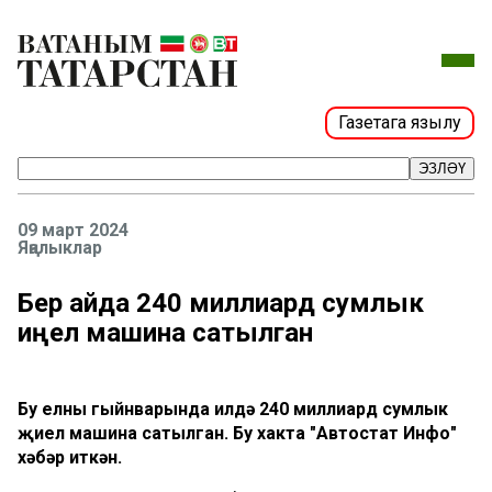
Газетага язылу
ЭЗЛӘҮ
09 март 2024
Яңалыклар
Бер айда 240 миллиард сумлык
җиңел машина сатылган
Бу елның гыйнварында илдә 240 миллиард сумлык
җиңел машина сатылган. Бу хакта "Автостат Инфо"
хәбәр иткән.