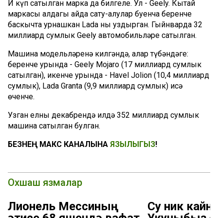
Иң күп сатылган марка да билгеле. Ул - Geely. Кытай
маркасы алдагы айда сату-алулар буенча беренче
баскычта урнашкан Lada ны уздырган. Гыйнварда 32
миллиард сумлык Geely автомобильләре сатылган.
Машина модельләренә килгәндә, алар түбәндәге:
беренче урында - Geely Mojaro (17 миллиард сумлык
сатылган), икенче урында - Havel Jolion (10,4 миллиард
сумлык), Lada Granta (9,9 миллиард сумлык) исә
өченче.
Узган елның декабрендә илдә 352 миллиард сумлык
машина сатылган булган.
БЕЗНЕҢ МАКС КАНАЛЫНА
ЯЗЫЛЫГЫЗ
!
Охшаш язмалар
Лионель Мессиның
Су ник кайна
әтисе 68 яшендә вафат
Укучыбыз с