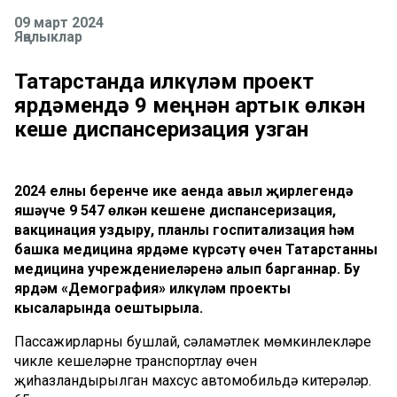
09 март 2024
Яңалыклар
Татарстанда илкүләм проект
ярдәмендә 9 меңнән артык өлкән
кеше диспансеризация узган
2024 елның беренче ике аенда авыл җирлегендә
яшәүче 9 547 өлкән кешене диспансеризация,
вакцинация уздыру, планлы госпитализация һәм
башка медицина ярдәме күрсәтү өчен Татарстанның
медицина учреждениеләренә алып барганнар. Бу
ярдәм «Демография» илкүләм проекты
кысаларында оештырыла.
Пассажирларны бушлай, сәламәтлек мөмкинлекләре
чикле кешеләрне транспортлау өчен
җиһазландырылган махсус автомобильдә китерәләр.