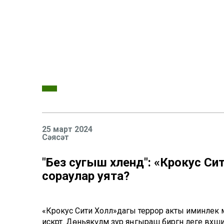
25 март 2024
Сәясәт
"Без сугыш хәлендә": «Крокус С
сораулар уята?
«Крокус Сити Холл»дагы террор акты иминлек мәс
искәртә. Дөньякүләм зур яңгыраш биргән әлеге вә