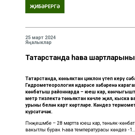
ҖИБӘРЕРГӘ
25 март 2024
Яңалыклар
Татарстанда һава шартларыны
Татарстанда, көньяктан циклон үтеп керү сә
Гидрометеорология идарәсе хәбәренә карага
көнбатыш районнарда – юеш кар, көнчыгышта
метр тизлектә төньяктан көчле җил, кыска 
урыны белән карт көртләре. Көндез термометр
күрсәтәчәк.
Пәнҗешәмбе – 28 мартта юеш кар, төньяк-көнба
вакытлы буран. Һава температурасы көндез -1...+4, т