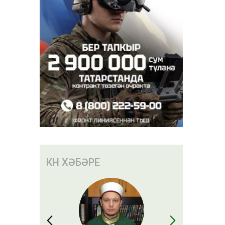
КӨН ХӘБӘРЕ