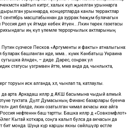
екмәстән кайтып китәргә, халык күп җыелган урыннарга
уздырылган урыннарда, концертларда канлы террактлар
 11 сентябрь масштабыннан да зуррак һөҗүм булачагын
Россия дип үк әйтмәде кебек әйтүен… Ләкин төрек газетасы
ның тарихындагы иң күп үлемле террорчылык актларының
утин сүзчесе Песков «Аргументы и факты» атналыгына:
ция буларак башланган иде, әмма… күмәк Көнбатыш Украина
сугышка әйләнде», – диде. Дөрес, соңрак ул
к статусы үзгәрмәвен әйтте, әмма анда да, чынлыкта,
ргә торуын искә алганда, хәл, чынлап та, катлаулы.
 да арта. Аркадаш илләр дә АКШ басымына чыдый алмый.
ртүне туктата. Дәүләт Думасының Финанс базарлары буенча
л» дип бәяләде, ләкин озатылган чимал акчасы ике айга
Россия нефтеннән баш тартты. Башка илләр дә «Совкомфлот»
р. Әлегә Кытай коткара, соңга калып булса да акчасын да
ә бит монда. Шуңа күрә каршы якны сөйләшүләр өстәле