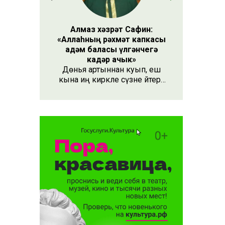
Алмаз хәзрәт Сафин:
«Аллаһның рәхмәт капкасы
адәм баласы үлгәнчегә
кадәр ачык»
Дөнья артыннан куып, еш
кына иң кирәкле сүзне әйтергә
онытабыз. «Рәхмәт» сүзе бу.
Әлеге сүзне күршең яки
дустыңа гына түгел, Аллаһы
Тәгаләгә дә әйтү тиешле, чөнки
кеше бөтен яшәеше, барлыгы
белән Аңа бурычлы.