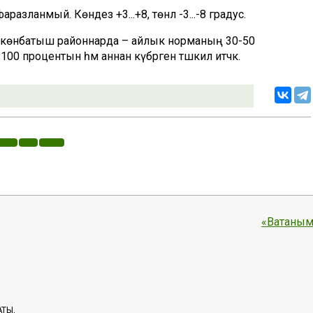
азланмый. Көндез +3...+8, төнлә -3...-8 градус.
е көнбатыш районнарда – айлык норманың 30-50
0 процентын һәм аннан күбрәген тәшкил итәчәк.
«Ватаным
АТЫ,