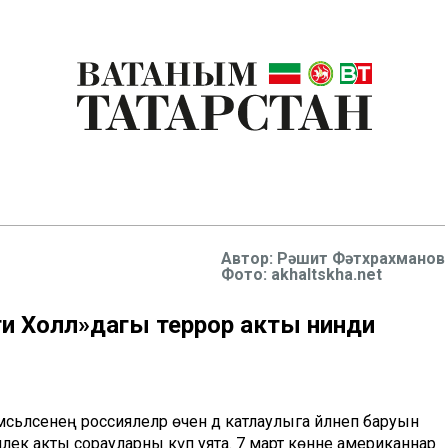
Рәшит Фәтхрахманов
Фото: akhaltskha.net
ити Холл»дагы террор акты нинди
ьәләсенең россиялеләр өчен дә катлаулыга әйләнеп баруын
хшилек акты сорауларны күп уята. 7 март көнне американнар