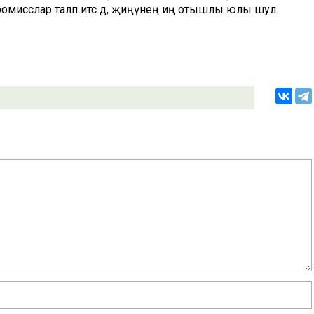
омисслар таләп итсә дә, җиңүнең иң отышлы юлы шул.