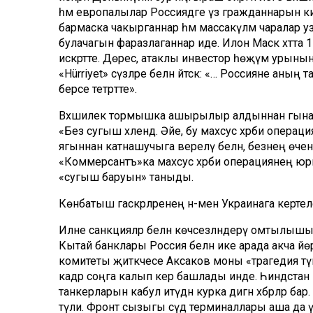
һәм европалылар Россиядәге үз гражданнарын кич
бармаска чакырганнар һәм массакүләм чаралар 
булачагын фаразлаганнар иде. Илон Маск хәтта
искәртте. Дөрес, атаклы инвестор һөҗүм урынын 
«Hürriyet» сүзләре белән әйтсәк: «… Россияне а
берсе тетрәтте».
Вәхшилек тормышка ашырылыр алдыннан гына П
«Без сугыш хәлендә. Әйе, бу махсус хәрби опера
ягыннан катнашучыга әверелү белән, безнең өчен 
«Коммерсантъ»ка махсус хәрби операциянең юриди
«сугыш баруын» таныды.
Көнбатыш гаскәрләренең әнә-менә Украинага кертеле
Илне санкцияләр белән көчсезләндерү омтылышы
Кытай банклары Россия белән ике арада акча йө
комитеты җитәкчесе Аксаков моны «трагедия түге
кадәр соңга калып керә башлады инде. Һиндстан 
танкерларын кабул итүдән курка дигән хәбәрләр ба
түли. Фронт сызыгы сәүдә терминаллары аша да үт