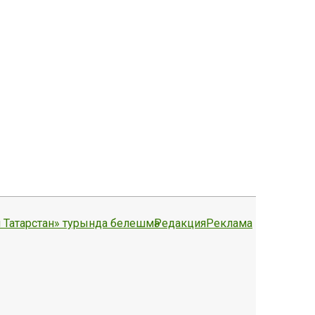
 Татарстан» турында белешмә
Редакция
Реклама