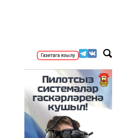
Газетага язылу