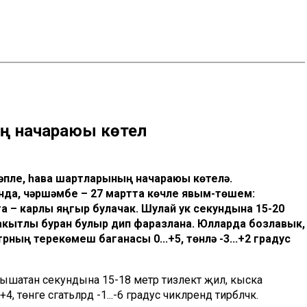
ң начараюы көтелә
бәпле, һава шартларының начараюы көтелә.
нда, чәршәмбе – 27 мартта көчле явым-төшем:
 – карлы яңгыр булачак. Шулай ук секундына 15-20
вакытлы буран булыр дип фаразлана. Юлларда бозлавык,
ның терекөмеш баганасы 0...+5, төнлә -3...+2 градус
тышатан секундына 15-18 метр тизлектә җил, кыска
өнге сәгатьләрдә -1...-6 градус чикләрендә тирбәләчәк.