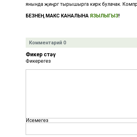
янында җиңәргә тырышырга кирәк булачак. Компр
БЕЗНЕҢ МАКС КАНАЛЫНА
ЯЗЫЛЫГЫЗ
!
Комментарий 0
Фикер өстәү
Фикерегез
Исемегез