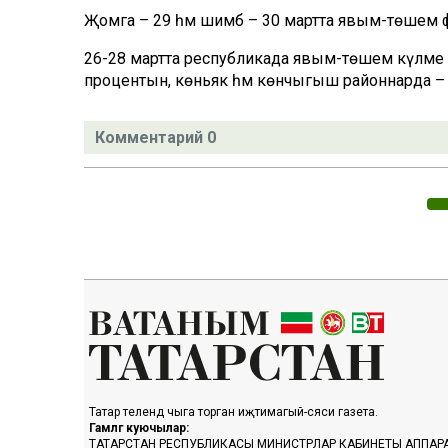
Җомга – 29 һәм шимбә – 30 мартта явым-төшем фар
26-28 мартта республикада явым-төшем күләм
процентын, көньяк һәм көнчыгыш районнарда – 10
Комментарий 0
Татар телендә чыга торган иҗтимагый-сәяси газета.
Гамәлгә куючылар:
ТАТАРСТАН РЕСПУБЛИКАСЫ МИНИСТРЛАР КАБИНЕТЫ АППАР