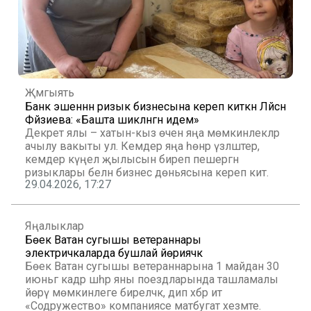
Җәмгыять
Банк эшеннән ризык бизнесына кереп киткән Ләйсән
Фәйзиева: «Башта шикләнгән идем»
Декрет ялы – хатын-кыз өчен яңа мөмкинлекләр
ачылу вакыты ул. Кемдер яңа һөнәр үзләштерә, ә
кемдер күңел җылысын биреп пешергән
ризыклары белән бизнес дөньясына кереп китә.
29.04.2026, 17:27
Яңалыклар
Бөек Ватан сугышы ветераннары
электричкаларда бушлай йөриячәк
Бөек Ватан сугышы ветераннарына 1 майдан 30
июньгә кадәр шәһәр яны поездларында ташламалы
йөрү мөмкинлеге биреләчәк, дип хәбәр итә
«Содружество» компаниясе матбугат хезмәте.