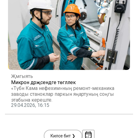
Җәмгыять
Микрон дәрәҗәсендәге төгәллек
«Түбән Кама нефехим»ның ремонт-механика
заводы станоклар паркын яңартуның соңгы
этабына кереште.
29.04.2026, 16:15
Киләсе бит ❯