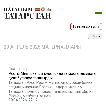
Газетага язылу
ЭЗЛӘҮ
29 АПРЕЛЬ 2026 МАТЕРИАЛЛАРЫ
Яңалыклар
Рөстәм Миңнеханов күренекле татарстанлыларга
дәүләт бүләкләре тапшырды
Татарстан Рәисе Рөстәм Миңнеханов республика
алдынгыларына Россия Федерациясе һәм
Татарстан дәүләт бүләкләрен тапшырды, дип хәбәр итә
Рәиснең матбугат хезмәте.
29.04.2026, 22:12