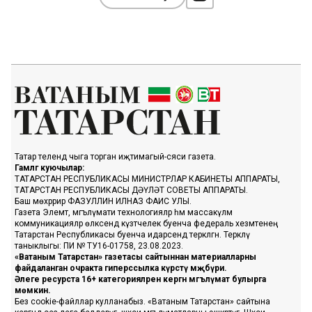
Татар телендә чыга торган иҗтимагый-сәяси газета.
Гамәлгә куючылар:
ТАТАРСТАН РЕСПУБЛИКАСЫ МИНИСТРЛАР КАБИНЕТЫ АППАРАТЫ,
ТАТАРСТАН РЕСПУБЛИКАСЫ ДӘҮЛӘТ СОВЕТЫ АППАРАТЫ.
Баш мөхәррир ФАЗУЛЛИН ИЛНАЗ ФАИС УЛЫ.
Газета Элемтә, мәгълүмати технологияләр һәм массакүләм
коммуникацияләр өлкәсендә күзәтчелек буенча федераль хезмәтенең
Татарстан Республикасы буенча идарәсендә теркәлгән. Теркәлү
таныклыгы: ПИ № ТУ16-01758, 23.08.2023.
«Ватаным Татарстан» газетасы сайтыннан материалларны
файдаланган очракта гиперссылка күрсәтү мәҗбүри.
Әлеге ресурста 16+ категорияләренә кергән мәгълүмат булырга
мөмкин.
Без cookie-файллар кулланабыз. «Ватаным Татарстан» сайтына