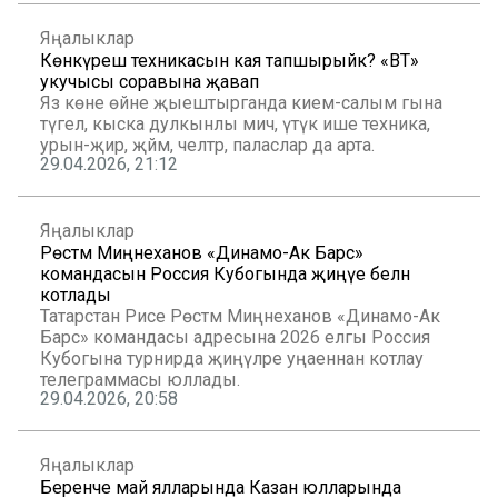
Яңалыклар
Көнкүреш техникасын кая тапшырыйк? «ВТ»
укучысы соравына җавап
Яз көне өйне җыештырганда кием-салым гына
түгел, кыска дулкынлы мич, үтүк ише техника,
урын-җир, җәймә, челтәр, паласлар да арта.
29.04.2026, 21:12
Яңалыклар
Рөстәм Миңнеханов «Динамо-Ак Барс»
командасын Россия Кубогында җиңүе белән
котлады
Татарстан Рәисе Рөстәм Миңнеханов «Динамо-Ак
Барс» командасы адресына 2026 елгы Россия
Кубогына турнирда җиңүләре уңаеннан котлау
телеграммасы юллады.
29.04.2026, 20:58
Яңалыклар
Беренче май ялларында Казан юлларында