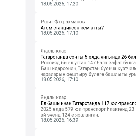
18.05.2026, 17:20
Рәшит Фәтхрахманов
Атом станциясенә кем атты?
18.05.2026, 17:10
Яңалыклар
Татарстанда соңгы 5 елда янгында 26 бала
Россиядә быел уттан 147 бала вафат булган,
Баш идарәсенең Татарстан буенча күзәтчел
чараларын оештыру бүлеге башлыгы ур
18.05.2026, 17:10
Яңалыклар
Ел башыннан Татарстанда 117 юл-транспорт 
2025 елда 579 юл-транспорт һәлакәтендә 23
ай эчендә 124 е яраланган.
18.05.2026, 16:39