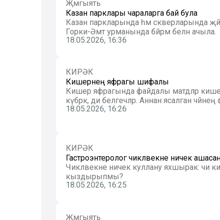
Җәмгыять
Казан парклары чараларга бай була
Казан паркларында һәм скверларында җәй
Горки-Әмәт урманында бәйрәм белән ачыла.
18.05.2026, 16:36
КИРӘК
Кишернең яфрагы шифалы
Кишер яфрагында файдалы матдәләр кишерн
күбрәк, ди белгечләр. Аннан ясалган чәйнең
18.05.2026, 16:26
КИРӘК
Гастроэнтеролог чикләвекне ничек ашасаң
Чикләвекне ничек куллану яхшырак: чи кил
кыздырыпмы?
18.05.2026, 16:25
Җәмгыять