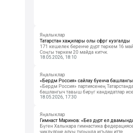
Яңалыклар
Татарстан хаҗилары олы сәфәргә кузгалды
171 кешелек беренче дүрт төркем 16 майд
Соңгы төркем 20 майда китәчәк.
18.05.2026, 18:10
Яңалыклар
«Бердәм Россия» сайлау буенча башлангы
«Бердәм Россия» партиясенең Татарстанда
башлангыч тавыш бирүгә кандидатлар ис
18.05.2026, 17:30
Яңалыклар
Гимнаст Маринов: «Без дүрт ел дәвамынд
Бүген Халыкара гимнастика федерациясе
чикләүләрне алуы турында игълан итте.