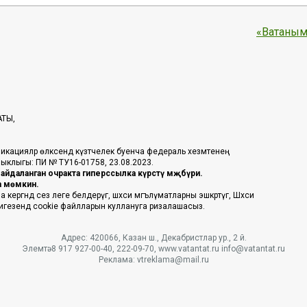
«Ватаным
АТЫ,
икацияләр өлкәсендә күзәтчелек буенча федераль хезмәтенең
таныклыгы: ПИ № ТУ16-01758, 23.08.2023.
йдаланган очракта гиперссылка күрсәтү мәҗбүри.
га мөмкин.
ргәндә сез әлеге белдерүгә, шәхси мәгълүматларны эшкәртүгә, Шәхси
 нигезендә cookie файлларын куллануга ризалашасыз.
Адрес: 420066, Казан ш., Декабристлар ур., 2 й.
Элемтә: 8 917 927-00-40, 222-09-70, www.vatantat.ru info@vatantat.ru
Реклама: vtreklama@mail.ru