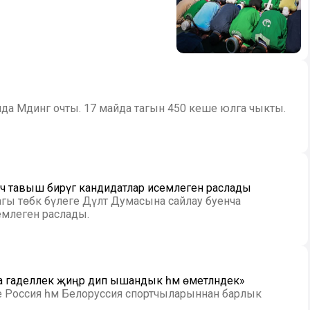
а Мәдинәгә очты. 17 майда тагын 450 кеше юлга чыкты.
ч тавыш бирүгә кандидатлар исемлеген раслады
гы төбәк бүлеге Дәүләт Думасына сайлау буенча
емлеген раслады.
а гаделлек җиңәр дип ышандык һәм өметләндек»
 Россия һәм Белоруссия спортчыларыннан барлык