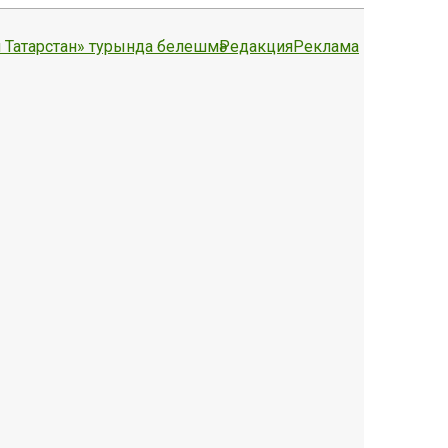
 Татарстан» турында белешмә
Редакция
Реклама