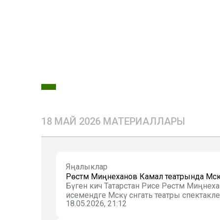
18 МАЙ 2026 МАТЕРИАЛЛАРЫ
Яңалыклар
Рөстәм Миңнеханов Камал театрында Мәскә
Бүген кич Татарстан Рәисе Рөстәм Миңнех
исемендәге Мәскәү сәнгать театры спектакл
18.05.2026, 21:12