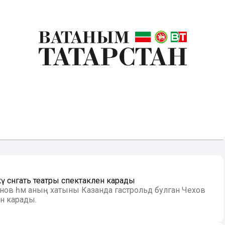
ү сәнгать театры спектаклен карады
анов һәм аның хатыны Казанда гастрольдә булган Чехов
ен карады.