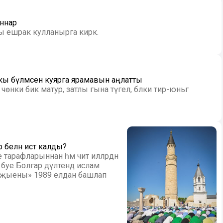
аннар
ны ешрак кулланырга кирәк.
йокы бүлмәсенә куярга ярамавын аңлатты
 белән истә калды?
е тарафларыннан һәм чит илләрдән
е Болгар дәүләтендә ислам
ар җыены» 1989 елдан башлап