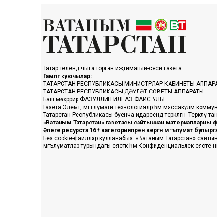
Татар телендә чыга торган иҗтимагый-сәяси газета.
Гамәлгә куючылар:
ТАТАРСТАН РЕСПУБЛИКАСЫ МИНИСТРЛАР КАБИНЕТЫ АППАР
ТАТАРСТАН РЕСПУБЛИКАСЫ ДӘҮЛӘТ СОВЕТЫ АППАРАТЫ.
Баш мөхәррир ФАЗУЛЛИН ИЛНАЗ ФАИС УЛЫ.
Газета Элемтә, мәгълүмати технологияләр һәм массакүләм коммун
Татарстан Республикасы буенча идарәсендә теркәлгән. Теркәлү 
«Ватаным Татарстан» газетасы сайтыннан материалларны фа
Әлеге ресурста 16+ категорияләренә кергән мәгълүмат булыр
Без cookie-файллар кулланабыз. «Ватаным Татарстан» сайтына ке
мәгълүматлар турындагы сәясәткә һәм Конфиденциальлек сәясәте