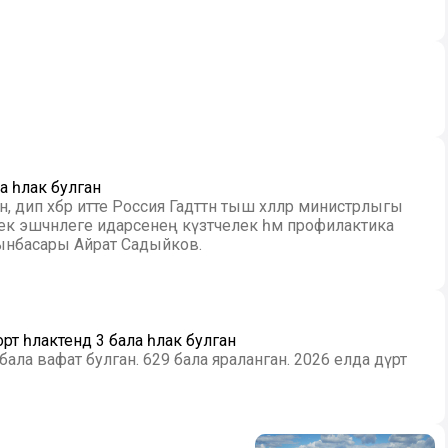
 һәлак булган
 дип хәбәр итте Россия Гадәттән тыш хәлләр министрлыгы
ек эшчәнлеге идарәсенең күзәтчелек һәм профилактика
ынбасары Айрат Садыйков.
һәлакәтендә 3 бала һәлак булган
 бала вафат булган. 629 бала яраланган. 2026 елда дүрт