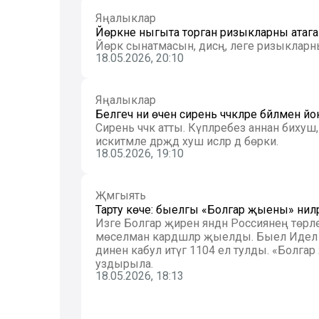
Яңалыклар
Йөрәкне ныгыта торган ризыкларны атаг
Йөрәк сынатмасын, дисәң, әлеге ризыклар
18.05.2026, 20:10
Яңалыклар
Белгеч ни өчен сирень чәчәкләре бәйләмен 
Сирень чәчәк атты. Күпләребез аннан бихуш, чөнки бик матур, затлы гына түгел, бәлки тир-юньгә
искитмәле дәрәҗәдә хуш исләр дә бөрки.
18.05.2026, 19:10
Җәмгыять
Тарту көче: быелгы «Болгар җыены» ниләр
Изге Болгар җиренә янәдән Россиянең төрл
мөселман кардәшләр җыелды. Быел Идел бу
динен кабул итүгә 1104 ел тулды. «Болг
уздырыла.
18.05.2026, 18:13