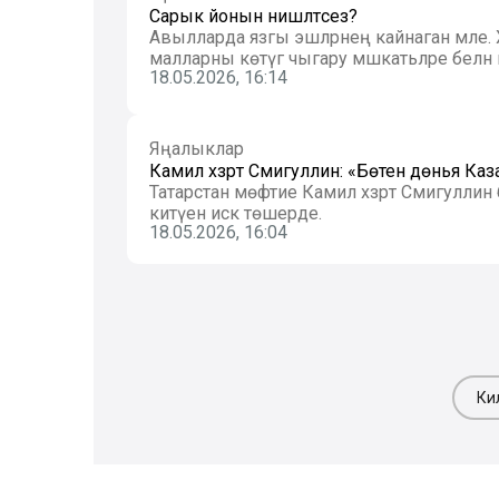
Сарык йонын нишләтәсез?
Авылларда язгы эшләрнең кайнаган мәле. 
малларны көтүгә чыгару мәшәкатьләре белән 
18.05.2026, 16:14
Яңалыклар
Камил хәзрәт Сәмигуллин: «Бөтен дөнья Ка
Татарстан мөфтие Камил хәзрәт Сәмигулл
китүен искә төшерде.
18.05.2026, 16:04
Ки