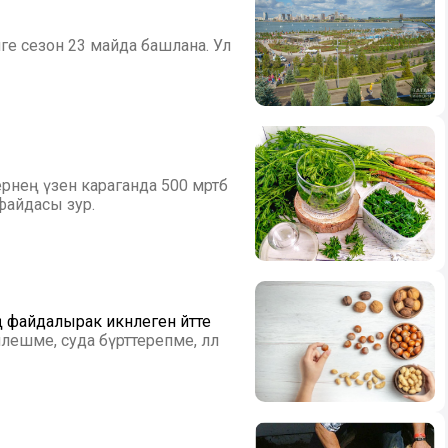
ге сезон 23 майда башлана. Ул
ең үзенә караганда 500 мәртәбә
 файдасы зур.
 файдалырак икәнлеген әйтте
ешме, суда бүрттерепме, әллә