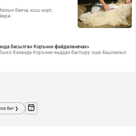
Халык бакча, кош-корт,
йөри.
занда басылган Коръәннән файдаланачак»
ин быел Казанда Коръәнне яңадан бастыру эше башланып
ләсе бит ❯