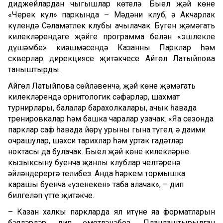
диджейлардан чыгышлар көтелә. Быел җәй көне
«Черек күл» паркында – Мәдәни клуб, ә Акчарлак
күлендә Сәламәтлек клубы ачылачак. Бүген җәмәгать
киңлекләрендәге җәйге программа белән «эшлекле
дүшәмбе» киңәшмәсендә Казанның Парклар һәм
скверлар дирекциясе җитәкчесе Айгөл Латыйпова
таныштырды.
Айгөл Латыйпова сөйләвенчә, җәй көне җәмәгать
киңлекләрендә орнитологик сәфәрләр, шахмат
турнирлары, балалар барахолкалары, ачык һавада
тренировкалар һәм башка чаралар узачак. «Яңа сезонда
парклар саф һавада йөрү урыны гына түгел, ә даими
очрашулар, шәхси тарихлар һәм уртак гадәтләр
ноктасы да булачак. Быел җәй көне киңлекләрне
кызыксыну буенча җанлы клублар челтәренә
әйләндерергә телибез. Анда һәркем тормышка
карашы буенча «үзенекен» таба алачак», – дип
билгеләп үтте җитәкче.
– Казан халкы паркларда ял итүнең яңа форматларын
бәяләрләр дип өметләнәбез. Планлаштырылган