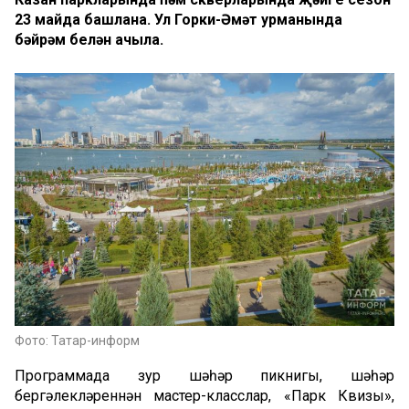
23 майда башлана. Ул Горки-Әмәт урманында
бәйрәм белән ачыла.
Фото: Татар-информ
Программада зур шәһәр пикнигы, шәһәр
бергәлекләреннән мастер-класслар, «Парк Квизы»,