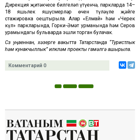
Дирекция җитәкчесе билгеләп үтүенчә, паркларда 14–
18 яшьлек яшүсмерләр өчен түләүле җәйге
стажировка оештырыла. Алар «Елмай» һәм «Черек
күл» паркларында, Горки-Әмәт урманында һәм Серов
урамындагы бульварда эшли торган булачак.
Сүз уңаеннан, хәзерге вакытта Татарстанда “Туристлык
һәм кунакчыллык” илкүләм проекты гамәлгә ашырыла.
Комментарий 0