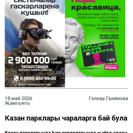
18 май 2026
Гөлнар Галимова
Җәмгыять
Казан парклары чараларга бай була
Казан паркларында һәм скверларында җәйге сезон