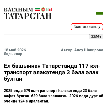
Газетага язылу
ЭЗЛӘҮ
18 май 2026
Алсу Шакирова
Яңалыклар
Ел башыннан Татарстанда 117 юл-
транспорт һәлакәтендә 3 бала һәлак
булган
2025 елда 579 юл-транспорт һәлакәтендә 23 бала
вафат булган. 629 бала яраланган. 2026 елда дүрт ай
эчендә 124 е яраланган.