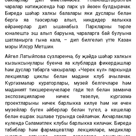
чаралар нәтиҗәсендә һәр парк үз йөзен булдырачак.
Биредә шәһәр халкы балалары яки дуслары белән
бергә яңа тәэсирләр алып, ниндидер яңалыкка
өйрәнерләр дип ышанабыз. Паркларның төрле
юнәлештә эш алып баруына, чараларга бай булуына
шатланырга гына кала, – дип билгеләп үтте Казан
мэры Илсур Метшин.
Айгөл Латыйпова сүзләренчә, бу җәйдә шәһәр халкын
кызыксынулары буенча яңа клубларда фикердәшләр
һәм дуслар табарга чакыралар. «Черек күл» паркында
лекцияләр циклы белән мәдәни клуб ачылачак.
Күргәзмәләр кураторлары, музей белгечләре һәм
мәдәният тикшеренүчеләре гади тел белән заманча
экспозицияләрнең ничек төзелүе, күргәзмә
проектларының ничек барлыкка килүе һәм ни өчен
музейлар бүген әйберләр белән түгел, ә кешеләр
белән ешрак эшләве турында сөйләячәк. Акчарлаклар
күлендә Сәламәтлек клубы барлыкка киләчәк. Биредә
табиблар һәм фармацевтлар лекцияләре, медиклар