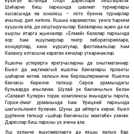
күзәтүе астында спорт дәресләре оештырыла.
Шәһәрнең биш паркында шахмат турнирлары
кысасында яңа юнәлеш – лото буенча турнирлар
ачылыр дип көтелә. Яшькә карамастан, уенга һәркем
кушыла ала, ди оештыручылар. Балаларның җәен дә киң
кырлы итәргә җыеналар. «Елмай» балалар паркында
хор һәм яшүсмерләр театр лабораторияләре,
концертлар, кино күрсәтүләр, фестивальләр һәм
Казансу елгасына караган кичәләр үткәрәчәкләр.
Яшелчә үстерергә яратучыларны да онытмаганнар.
Быел да иҗтимагый яшелчә бакчалары проекты
шәһәрнең актив халкын янә берләштермәкче. Яшелчә
бакчасы беренче тапкыр Серов урамындагы
бульварда ачылачак. Шулай ук бакчачылык белән
«Салават Күпере» торак комплексы янындагы паркта,
Горки-Әмәт урманында һәм Урицкий паркында
шөгыльләнеп булачак. Шуны да әйтергә кирәк: быел
дүртенче тапкыр «шәһәр бакчачысы мәктәбе» узачак.
Дәресләр биш паркны үз эченә ала.
Эш эзләүче яшүсмерләргә дә яхшы яңалык бар.