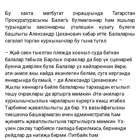
Бу хакта матбугат очрашуында Татарстан
Прокуратурасының Балигъ булмаганнар һәм яшьләр
турындагы законнарның үтәлешен күзәтү бүлеге
башлыгы Александр Цеханович хәбәр итте. Балаларны
сагалап торган куркынычлар бу гына түгел.
– Җәй саен тыелган пляжда коенып суда баткан
балалар табыла. Барлык очраклар да бер үк сценарий
буенча диярлек була. Балалар үз көйләреннән йөри,
әти-әнисе аның кайда икәнлеген белми, суга кергәндә
яннарында булмый, – ди Александр Цеханович. –
Җылы көннәргә бәйле балаларның тәрәзәдән егылып
төшү очраклары да артырга мөмкин. Әти-әниләргә
куркынычсызлык чараларын күрергә киңәш итәбез.
Тәрбиянең җаваплылыгы да бар. Үз вазыйфагызны
тиешенчә башкармаган өчен административ һәм
җинаять җаваплылыгына тартылырга мөмкин. Үз-
үзен саклау тәрбиясе гаиләдә бирелмәсә, бернинди
рейдлар да нәтиҗә бирми. Питбайк һәм