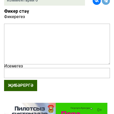
Комментарий 0
Фикер өстәү
Фикерегез
Исемегез
ҖИБӘРЕРГӘ