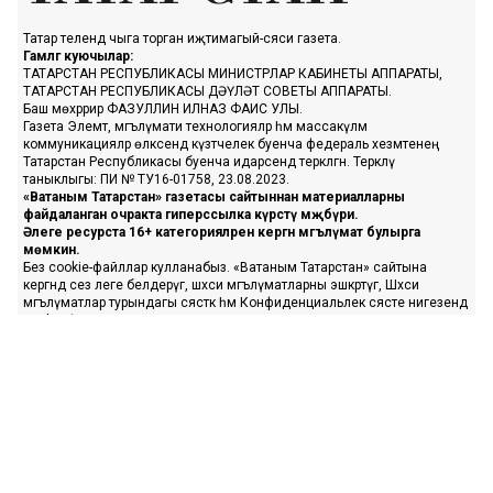
Татар телендә чыга торган иҗтимагый-сәяси газета.
Гамәлгә куючылар:
ТАТАРСТАН РЕСПУБЛИКАСЫ МИНИСТРЛАР КАБИНЕТЫ АППАРАТЫ,
ТАТАРСТАН РЕСПУБЛИКАСЫ ДӘҮЛӘТ СОВЕТЫ АППАРАТЫ.
Баш мөхәррир ФАЗУЛЛИН ИЛНАЗ ФАИС УЛЫ.
Газета Элемтә, мәгълүмати технологияләр һәм массакүләм
коммуникацияләр өлкәсендә күзәтчелек буенча федераль хезмәтенең
Татарстан Республикасы буенча идарәсендә теркәлгән. Теркәлү
таныклыгы: ПИ № ТУ16-01758, 23.08.2023.
«Ватаным Татарстан» газетасы сайтыннан материалларны
файдаланган очракта гиперссылка күрсәтү мәҗбүри.
Әлеге ресурста 16+ категорияләренә кергән мәгълүмат булырга
мөмкин.
Без cookie-файллар кулланабыз. «Ватаным Татарстан» сайтына
кергәндә сез әлеге белдерүгә, шәхси мәгълүматларны эшкәртүгә, Шәхси
мәгълүматлар турындагы сәясәткә һәм Конфиденциальлек сәясәте нигезендә
cookie файлларын куллануга ризалашасыз.
«Ватаным Татарстан» турында белешмә
Редакция
Реклама
Адрес: 420066, Казан ш., Декабристлар ур., 2 й.
Элемтә: 8 917 927-00-40, 222-09-70, www.vatantat.ru info@vatantat.ru
Реклама: vtreklama@mail.ru