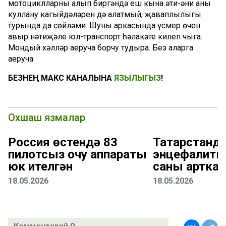
мотоциклларны алып биргәндә еш кына әти-әни аны
куллану кагыйдәләрен дә аңлатмый, җаваплылыгы
турында да сөйләми. Шуның аркасында үсмер өчен
авыр нәтиҗәле юл-транспорт һәлакәте килеп чыга.
Мондый хәлләр аеруча борчу тудыра. Без аларга
аеруча
БЕЗНЕҢ МАКС КАНАЛЫНА
ЯЗЫЛЫГЫЗ
!
Охшаш язмалар
Россия өстендә 83
Татарстанда
пилотсыз очу аппараты
энцефалиты
юк ителгән
саны арткан
18.05.2026
18.05.2026